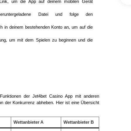
Link, um die App auf deinem mobilen Gerät
untergeladene Datei und folge den
ch in deinem bestehenden Konto an, um auf die
ng, um mit dem Spielen zu beginnen und die
n Funktionen der Jet4bet Casino App mit anderen
von der Konkurrenz abheben. Hier ist eine Übersicht
Wettanbieter A
Wettanbieter B