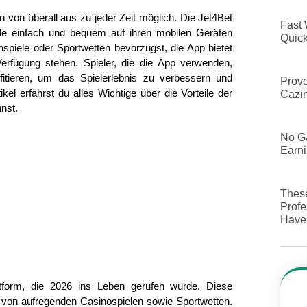
en von überall aus zu jeder Zeit möglich. Die Jet4Bet
Fast 
ele einfach und bequem auf ihren mobilen Geräten
Quic
spiele oder Sportwetten bevorzugst, die App bietet
 Verfügung stehen. Spieler, die die App verwenden,
itieren, um das Spielerlebnis zu verbessern und
Provo
el erfährst du alles Wichtige über die Vorteile der
Cazin
nst.
No G
Earn
These
Profe
Have 
attform, die 2026 ins Leben gerufen wurde. Diese
hl von aufregenden Casinospielen sowie Sportwetten.