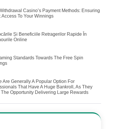
Withdrawal Casino’s Payment Methods: Ensuring
k Access To Your Winnings
cările Și Beneficiile Retragerilor Rapide În
ourile Online
aming Standards Towards The Free Spin
ings
 Are Generally A Popular Option For
ssionals That Have A Huge Bankroll, As They
The Opportunity Delivering Large Rewards