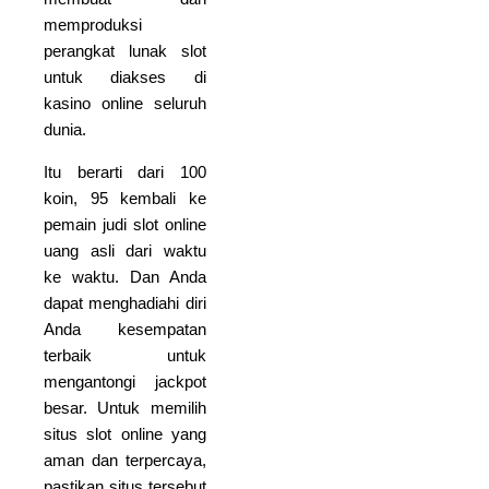
memproduksi
perangkat lunak slot
untuk diakses di
kasino online seluruh
dunia.
Itu berarti dari 100
koin, 95 kembali ke
pemain judi slot online
uang asli dari waktu
ke waktu. Dan Anda
dapat menghadiahi diri
Anda kesempatan
terbaik untuk
mengantongi jackpot
besar. Untuk memilih
situs slot online yang
aman dan terpercaya,
pastikan situs tersebut