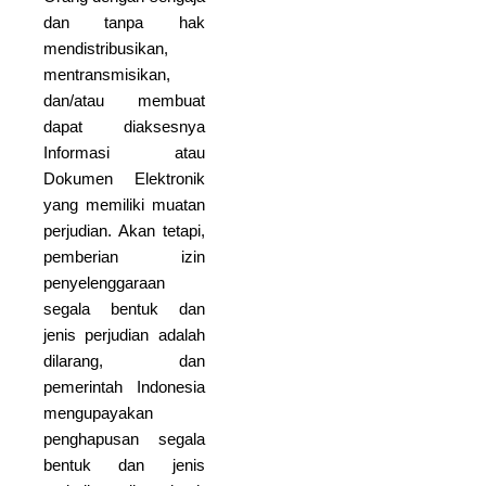
dan tanpa hak
mendistribusikan,
mentransmisikan,
dan/atau membuat
dapat diaksesnya
Informasi atau
Dokumen Elektronik
yang memiliki muatan
perjudian. Akan tetapi,
pemberian izin
penyelenggaraan
segala bentuk dan
jenis perjudian adalah
dilarang, dan
pemerintah Indonesia
mengupayakan
penghapusan segala
bentuk dan jenis