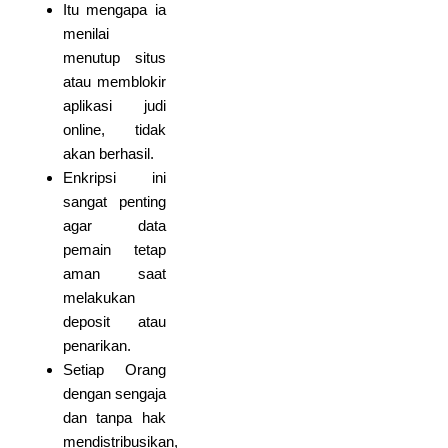
Itu mengapa ia
menilai
menutup situs
atau memblokir
aplikasi judi
online, tidak
akan berhasil.
Enkripsi ini
sangat penting
agar data
pemain tetap
aman saat
melakukan
deposit atau
penarikan.
Setiap Orang
dengan sengaja
dan tanpa hak
mendistribusikan,