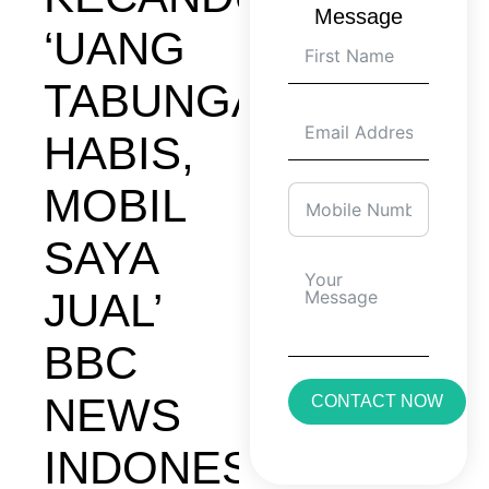
Message
‘UANG
TABUNGAN
HABIS,
MOBIL
SAYA
JUAL’
BBC
NEWS
CONTACT NOW
INDONESIA