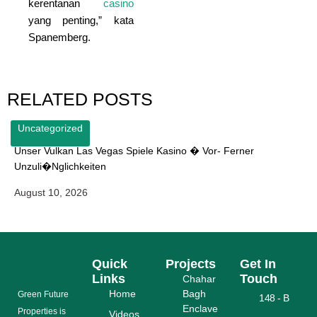
kerentanan
casino
yang penting,” kata
Spanemberg.
RELATED POSTS
Uncategorized
Unser Vulkan Las Vegas Spiele Kasino � Vor- Ferner
Unzuli�nglichkeiten
August 10, 2026
Quick
Projects
Get In
Links
Touch
Chahar
Home
Bagh
Grееn Futurе
148 - B
Enclave
Properties is
Videos