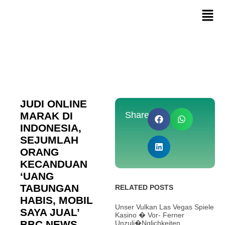
JUDI ONLINE
MARAK DI
Share:
INDONESIA,
SEJUMLAH
ORANG
KECANDUAN
‘UANG
TABUNGAN
RELATED POSTS
HABIS, MOBIL
Unser Vulkan Las Vegas Spiele
SAYA JUAL’
Kasino � Vor- Ferner
BBC NEWS
Unzuli�nglichkeiten