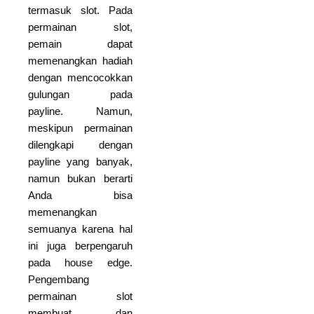
termasuk slot. Pada
permainan slot,
pemain dapat
memenangkan hadiah
dengan mencocokkan
gulungan pada
payline. Namun,
meskipun permainan
dilengkapi dengan
payline yang banyak,
namun bukan berarti
Anda bisa
memenangkan
semuanya karena hal
ini juga berpengaruh
pada house edge.
Pengembang
permainan slot
membuat dan