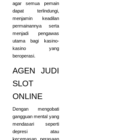
agar semua pemain
dapat terlindungi,
menjamin keadilan
permainannya serta
menjadi pengawas
utama bagi kasino-
kasino yang
beroperasi.
AGEN JUDI
SLOT
ONLINE
Dengan mengobati
gangguan mental yang
mendasari seperti
depresi atau
kecemasan, perasaan