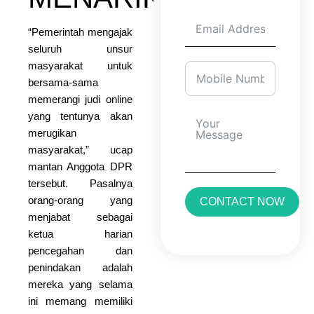
“Pemerintah mengajak
seluruh unsur
masyarakat untuk
bersama-sama
memerangi judi online
yang tentunya akan
merugikan
masyarakat,” ucap
mantan Anggota DPR
tersebut. Pasalnya
orang-orang yang
CONTACT NOW
menjabat sebagai
ketua harian
pencegahan dan
penindakan adalah
mereka yang selama
ini memang memiliki