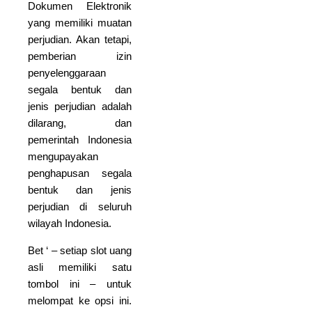
Dokumen Elektronik
yang memiliki muatan
perjudian. Akan tetapi,
pemberian izin
penyelenggaraan
segala bentuk dan
jenis perjudian adalah
dilarang, dan
pemerintah Indonesia
mengupayakan
penghapusan segala
bentuk dan jenis
perjudian di seluruh
wilayah Indonesia.
Bet ‘ – setiap slot uang
asli memiliki satu
tombol ini – untuk
melompat ke opsi ini.