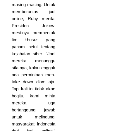
masing-masing. Untuk
memberantas judi
online, Ruby menilai
Presiden Jokowi
mestinya membentuk
tim khusus yang
paham betul tentang
kejahatan siber. “Jadi
mereka menunggu
sifatnya, kalau enggak
ada permintaan men-
take down diam aja.
Tapi kali ini tidak akan
begitu, kami minta
mereka juga
bertanggung jawab
untuk melindungi
masyarakat Indonesia
dari judi online,”