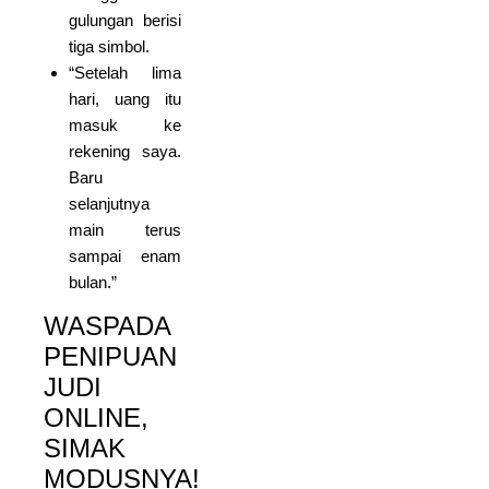
gulungan berisi
tiga simbol.
“Setelah lima
hari, uang itu
masuk ke
rekening saya.
Baru
selanjutnya
main terus
sampai enam
bulan.”
WASPADA
PENIPUAN
JUDI
ONLINE,
SIMAK
MODUSNYA!