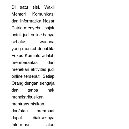
Di satu sisi, Wakil
Menteri Komunikasi
dan Informatika Nezar
Patria menyebut pajak
untuk judi online hanya
sebatas wacana
yang muncul di publik.
Fokus Kominfo adalah
memberantas dan
menekan aktivitas judi
online tersebut. Setiap
Orang dengan sengaja
dan tanpa hak
mendistribusikan,
mentransmisikan,
dan/atau membuat
dapat diaksesnya
Informasi atau