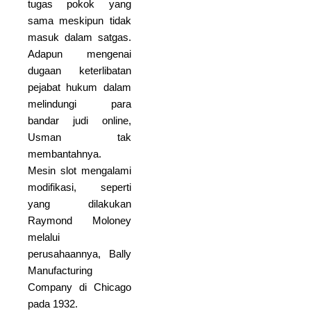
tugas pokok yang
sama meskipun tidak
masuk dalam satgas.
Adapun mengenai
dugaan keterlibatan
pejabat hukum dalam
melindungi para
bandar judi online,
Usman tak
membantahnya.
Mesin slot mengalami
modifikasi, seperti
yang dilakukan
Raymond Moloney
melalui
perusahaannya, Bally
Manufacturing
Company di Chicago
pada 1932.