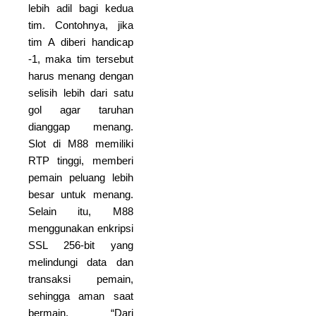
lebih adil bagi kedua
tim. Contohnya, jika
tim A diberi handicap
-1, maka tim tersebut
harus menang dengan
selisih lebih dari satu
gol agar taruhan
dianggap menang.
Slot di M88 memiliki
RTP tinggi, memberi
pemain peluang lebih
besar untuk menang.
Selain itu, M88
menggunakan enkripsi
SSL 256-bit yang
melindungi data dan
transaksi pemain,
sehingga aman saat
bermain. “Dari