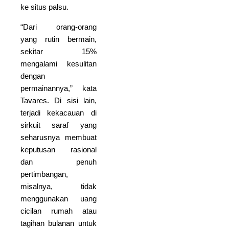
ke situs palsu.
“Dari orang-orang
yang rutin bermain,
sekitar 15%
mengalami kesulitan
dengan
permainannya,” kata
Tavares. Di sisi lain,
terjadi kekacauan di
sirkuit saraf yang
seharusnya membuat
keputusan rasional
dan penuh
pertimbangan,
misalnya, tidak
menggunakan uang
cicilan rumah atau
tagihan bulanan untuk