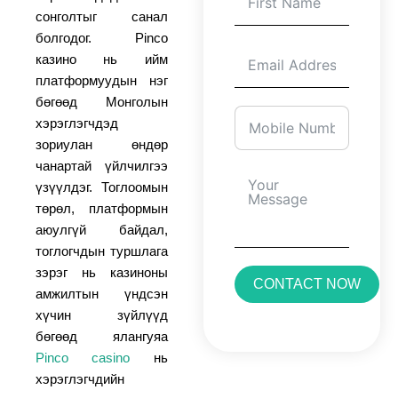
сонголтыг санал
болгодог. Pinco
казино нь ийм
платформуудын нэг
бөгөөд Монголын
хэрэглэгчдэд
зориулан өндөр
чанартай үйлчилгээ
үзүүлдэг. Тоглоомын
төрөл, платформын
аюулгүй байдал,
тоглогчдын туршлага
зэрэг нь казиноны
CONTACT NOW
амжилтын үндсэн
хүчин зүйлүүд
бөгөөд ялангуяа
Pinco casino
нь
хэрэглэгчдийн