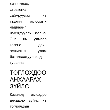
хичээллэх,
стратегиа
сайжруулах нь
тэдний тоглоомын
чадварыг
нэмэгдүүлэх болно.
Энэ нь улмаар
казино дахь
амжилтыг улам
баталгаажуулахад
тусална.
ТОГЛОХДОО
АНХААРАХ
ЗҮЙЛС
Казинод тоглохдоо
анхаарах зүйлс нь
тоглогчдын