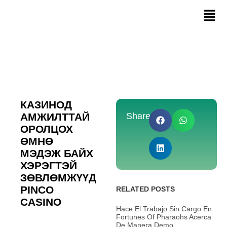
КАЗИНОД
АМЖИЛТТАЙ
Share:
ОРОЛЦОХ
ӨМНӨ
МЭДЭЖ БАЙХ
ХЭРЭГТЭЙ
ЗӨВЛӨМЖҮҮД
PINCO
RELATED POSTS
CASINO
Hace El Trabajo Sin Cargo En
Fortunes Of Pharaohs Acerca
De Manera Demo