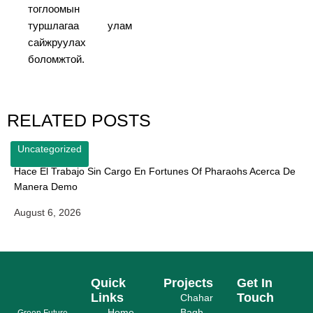
тоглоомын
туршлагаа улам
сайжруулах
боломжтой.
RELATED POSTS
Uncategorized
Hace El Trabajo Sin Cargo En Fortunes Of Pharaohs Acerca De
Manera Demo
August 6, 2026
Quick
Projects
Get In
Links
Touch
Chahar
Home
Bagh