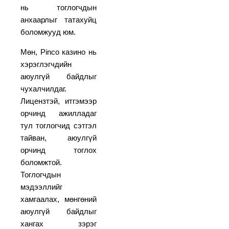
нь тоглогчдын
анхаарлыг татахуйц
боломжууд юм.
Мөн, Pinco казино нь
хэрэглэгчдийн
аюулгүй байдлыг
чухалчилдаг.
Лицензтэй, итгэмээр
орчинд ажилладаг
тул тоглогчид сэтгэл
тайван, аюулгүй
орчинд тоглох
боломжтой.
Тоглогчдын
мэдээллийг
хамгаалах, мөнгөний
аюулгүй байдлыг
хангах зэрэг