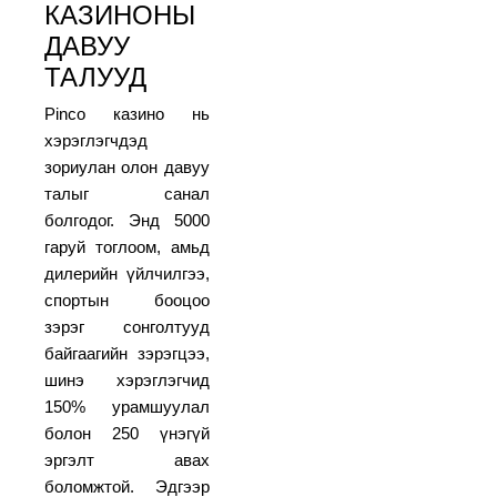
КАЗИНОНЫ
ДАВУУ
ТАЛУУД
Pinco казино нь
хэрэглэгчдэд
зориулан олон давуу
талыг санал
болгодог. Энд 5000
гаруй тоглоом, амьд
дилерийн үйлчилгээ,
спортын бооцоо
зэрэг сонголтууд
байгаагийн зэрэгцээ,
шинэ хэрэглэгчид
150% урамшуулал
болон 250 үнэгүй
эргэлт авах
боломжтой. Эдгээр