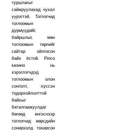
туршлагыг
сайжруулахад чухал
үүрэгтэй. Тоглогчид
тоглоомын
дүрмүүдийг,
байршлыг, мөн
тоглоомын төрлийг
сайтар ойлгосон
байх ёстой. Pinco
казино нь
хэрэглэгчдэд
тоглоомын олон
сонголт, хүссэн
тодорхойлолттой
байхыг
баталгаажуулдаг
бөгөөд ингэснээр
тоглогчид өөрсдийн
сонирхолд тохирсон