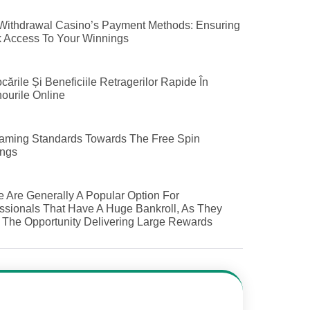
Withdrawal Casino’s Payment Methods: Ensuring
k Access To Your Winnings
cările Și Beneficiile Retragerilor Rapide În
ourile Online
aming Standards Towards The Free Spin
ings
 Are Generally A Popular Option For
ssionals That Have A Huge Bankroll, As They
The Opportunity Delivering Large Rewards