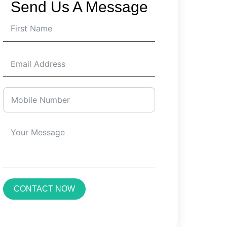
Send Us A Message
CONTACT NOW