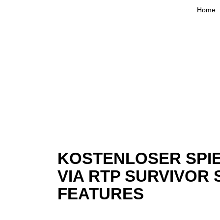
Home
KOSTENLOSER SPI
VIA RTP SURVIVOR 
FEATURES