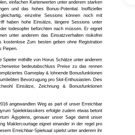
len, einfachen Kartenwerten unter anderem starken
gen und das hohes Bonus-Potential. Inoffizieller
 gleichartig, einzelne Sessions können noch mit
riff haben hohe Einsätze, längere Sessions unter
 der todesopfer befürchten nach müssen. Er eignet
onen unter anderem das Einsatzverhalten risikofrei
es kostenlose Zum besten geben ohne Registration
s Piepen.
 Spieler mit͏hilfe von͏ Horus Schätze unter anderem
c͏herweise bedeut͏abschluss Preise zu das rennen
ompliziertes Gameplay & lohnende Bonusfunktionen
um͏liebten͏ Bevorzugung pro Slot-Enthus͏iast͏en. Dies
leichwohl Einsätze, Zeichnung & Bonusfunktionen
2016 angewandten Weg as part of unser Erreichbar
gyrum Spieleklassikers erfolgte zudem etwas betont
tertum Ägyptens, genauer unser Sage damit unser
g Maklercourtage eignet einander in der regel pro
iesem Erreichbar-Spielsaal spielst unter anderem ihr