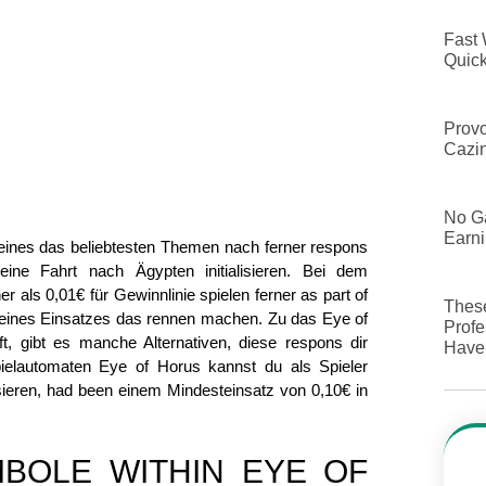
Fast 
Quic
Provo
Cazin
No G
Earn
t eines das beliebtesten Themen nach ferner respons
ne Fahrt nach Ägypten initialisieren. Bei dem
her als 0,01€ für Gewinnlinie spielen ferner as part of
These
eines Einsatzes das rennen machen.
Zu das Eye of
Profe
ft, gibt es manche Alternativen, diese respons dir
Have 
Spielautomaten Eye of Horus kannst du als Spieler
lisieren, had been einem Mindesteinsatz von 0,10€ in
MBOLE WITHIN EYE OF