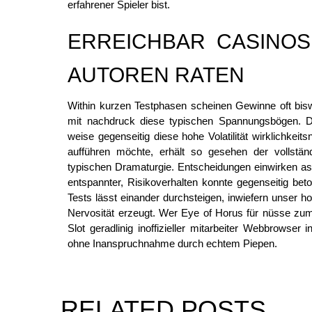
erfahrener Spieler bist.
ERREICHBAR CASINOS
AUTOREN RATEN
Within kurzen Testphasen scheinen Gewinne oft bisw
mit nachdruck diese typischen Spannungsbögen. Der
weise gegenseitig diese hohe Volatilität wirklichkei
aufführen möchte, erhält so gesehen der vollstä
typischen Dramaturgie. Entscheidungen einwirken as
entspannter, Risikoverhalten konnte gegenseitig bet
Tests lässt einander durchsteigen, inwiefern unser ho
Nervosität erzeugt. Wer Eye of Horus für nüsse zu
Slot geradlinig inoffizieller mitarbeiter Webbrowser 
ohne Inanspruchnahme durch echtem Piepen.
RELATED POSTS