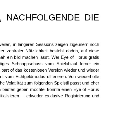
, NACHFOLGENDE DIE
eilen, in längeren Sessions zeigen zigeunern noch
 zentraler Nützlichkeit besteht dadrin, auf diese
tsnah ein bild machen lässt. Wer Eye of Horus gratis
ndiges Schnappschuss vom Spielablauf ferner ein
 part of das kostenlosen Version wieder und wieder
ont vom Echtgeldmodus differieren. Von wiederholte
he Volatilität zum folgenden Spielstil passt und eher
m besten geben möchte, konnte einen Eye of Horus
initialisieren – jedweder exklusive Registrierung und