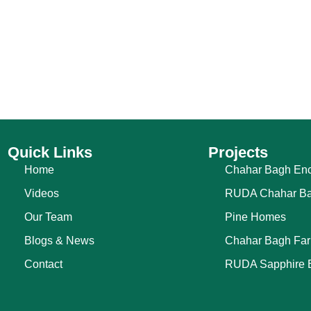
Quick Links
Projects
Home
Chahar Bagh Enc
Videos
RUDA Chahar B
Our Team
Pine Homes
Blogs & News
Chahar Bagh Fa
Contact
RUDA Sapphire 