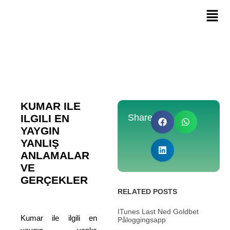
KUMAR ILE
ILGILI EN
Share:
YAYGIN
YANLIŞ
ANLAMALAR
VE
GERÇEKLER
RELATED POSTS
ITunes Last Ned Goldbet
Kumar ile ilgili en
Påloggingsapp