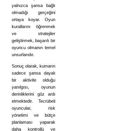
yalnızca şansa bağlı
olmadığı gerçeğini
ortaya koyar. Oyun
kurallarını öğrenmek
ve stratejiler
geliştirmek, başarılı bir
oyuncu olmanın temel
unsurlarıdır.
Sonuç olarak, kumarın
sadece şansa dayalı
bir aktivite olduğu
yanılgısı, oyunun
derinliklerini göz ardı
etmektedir. Tecrübeli
oyuncular, risk
yönetimi ve bütçe
planlaması yaparak
daha kontrollü ve