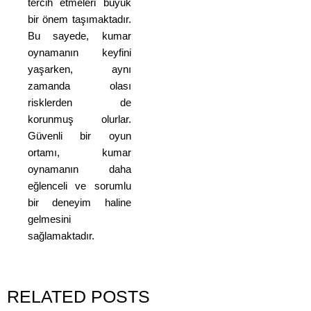
tercih etmeleri büyük
bir önem taşımaktadır.
Bu sayede, kumar
oynamanın keyfini
yaşarken, aynı
zamanda olası
risklerden de
korunmuş olurlar.
Güvenli bir oyun
ortamı, kumar
oynamanın daha
eğlenceli ve sorumlu
bir deneyim haline
gelmesini
sağlamaktadır.
RELATED POSTS