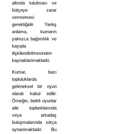
altında tutulması ve
bütçeye zarar
vermemesi
gerektiğidir. Yanlış
anlama, kumarın
yalnızca bağımlılık ve
kayıpla
ilişkilendirilmesinden
kaynaklanmaktadır.
Kumar, bazı
topluluklarda
geleneksel bir oyun
olarak kabul edilir.
Örneğin, belirli oyunlar
aile toplantılarında
veya arkadaş
buluşmalarında sıkça
oynanmaktadır. Bu