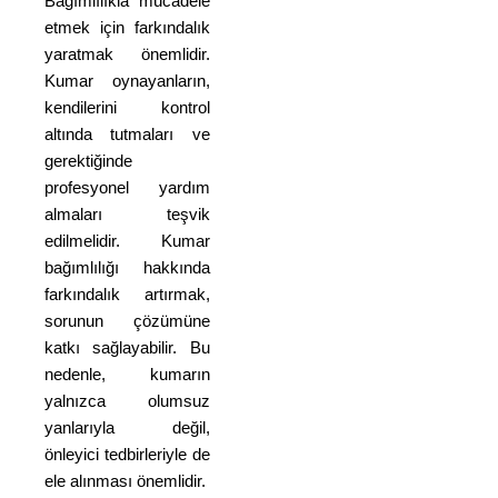
Bağımlılıkla mücadele
etmek için farkındalık
yaratmak önemlidir.
Kumar oynayanların,
kendilerini kontrol
altında tutmaları ve
gerektiğinde
profesyonel yardım
almaları teşvik
edilmelidir. Kumar
bağımlılığı hakkında
farkındalık artırmak,
sorunun çözümüne
katkı sağlayabilir. Bu
nedenle, kumarın
yalnızca olumsuz
yanlarıyla değil,
önleyici tedbirleriyle de
ele alınması önemlidir.