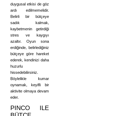
duygusal etkisi de göz
ardı edilmemelidir.
Belirli bir bütçeye
sadık kalmak,
kaybetmenin getirdiği
stres ve kaygıyı
azaltır. Oyun sona
erdiğinde, belirlediğiniz
bütçeye göre hareket
ederek, kendinizi daha
huzurlu
hissedebilirsiniz.
Böylelikle kumar
oynamak, keyifli bir
aktivite olmaya devam
eder.
PINCO ILE
BÜTÇE