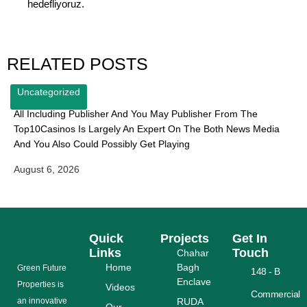
hedefliyoruz.
RELATED POSTS
Uncategorized
All Including Publisher And You May Publisher From The
Top10Casinos Is Largely An Expert On The Both News Media
And You Also Could Possibly Get Playing
August 6, 2026
Quick
Projects
Get In
Links
Touch
Chahar
Home
Bagh
Grееn Futurе
148 - B
Enclave
Properties is
Videos
Commercial
аn іnnоvаtіvе
RUDA