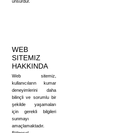
unsurdur.
WEB
SITEMIZ
HAKKINDA
Web sitemiz,
kullanıcıların kumar
deneyimlerini daha
bilinçli ve sorumlu bir
şekilde yaşamaları
için gerekli bilgileri
sunmayı
amaçlamaktadır.
Bölgesel