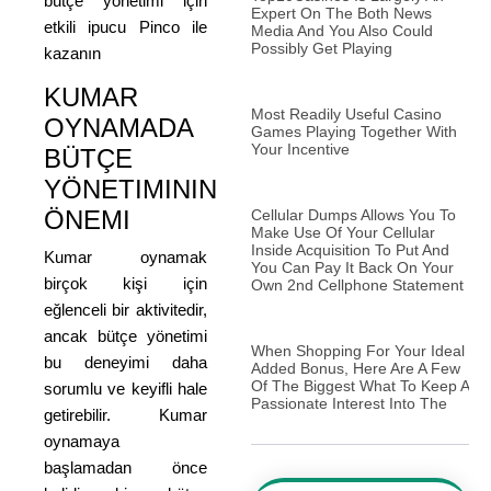
bütçe yönetimi için
Expert On The Both News
etkili ipucu Pinco ile
Media And You Also Could
Possibly Get Playing
kazanın
KUMAR
Most Readily Useful Casino
OYNAMADA
Games Playing Together With
Your Incentive
BÜTÇE
YÖNETIMININ
ÖNEMI
Cellular Dumps Allows You To
Make Use Of Your Cellular
Inside Acquisition To Put And
Kumar oynamak
You Can Pay It Back On Your
birçok kişi için
Own 2nd Cellphone Statement
eğlenceli bir aktivitedir,
ancak bütçe yönetimi
When Shopping For Your Ideal
bu deneyimi daha
Added Bonus, Here Are A Few
Of The Biggest What To Keep A
sorumlu ve keyifli hale
Passionate Interest Into The
getirebilir. Kumar
oynamaya
başlamadan önce