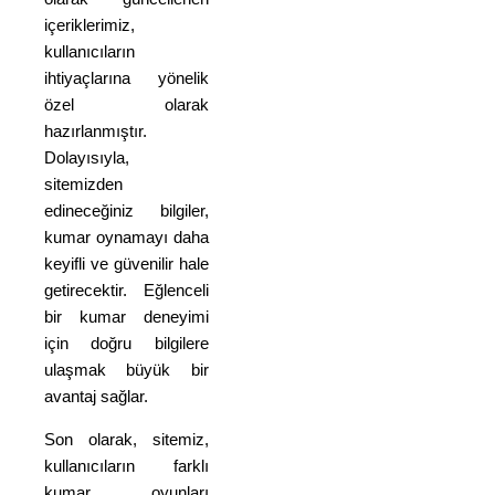
içeriklerimiz,
kullanıcıların
ihtiyaçlarına yönelik
özel olarak
hazırlanmıştır.
Dolayısıyla,
sitemizden
edineceğiniz bilgiler,
kumar oynamayı daha
keyifli ve güvenilir hale
getirecektir. Eğlenceli
bir kumar deneyimi
için doğru bilgilere
ulaşmak büyük bir
avantaj sağlar.
Son olarak, sitemiz,
kullanıcıların farklı
kumar oyunları