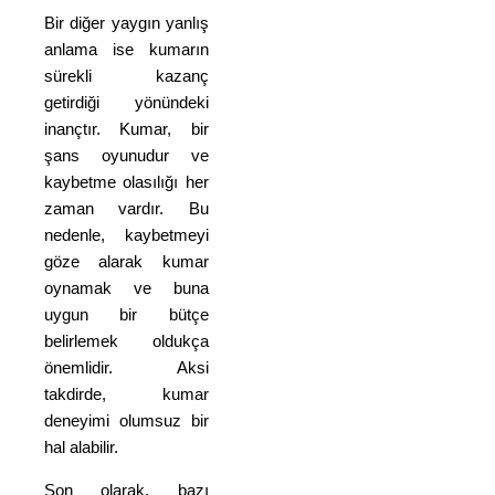
Bir diğer yaygın yanlış
anlama ise kumarın
sürekli kazanç
getirdiği yönündeki
inançtır. Kumar, bir
şans oyunudur ve
kaybetme olasılığı her
zaman vardır. Bu
nedenle, kaybetmeyi
göze alarak kumar
oynamak ve buna
uygun bir bütçe
belirlemek oldukça
önemlidir. Aksi
takdirde, kumar
deneyimi olumsuz bir
hal alabilir.
Son olarak, bazı