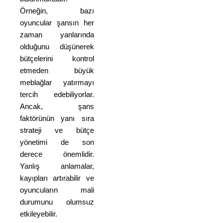
Örneğin, bazı
oyuncular şansın her
zaman yanlarında
olduğunu düşünerek
bütçelerini kontrol
etmeden büyük
meblağlar yatırmayı
tercih edebiliyorlar.
Ancak, şans
faktörünün yanı sıra
strateji ve bütçe
yönetimi de son
derece önemlidir.
Yanlış anlamalar,
kayıpları artırabilir ve
oyuncuların mali
durumunu olumsuz
etkileyebilir.