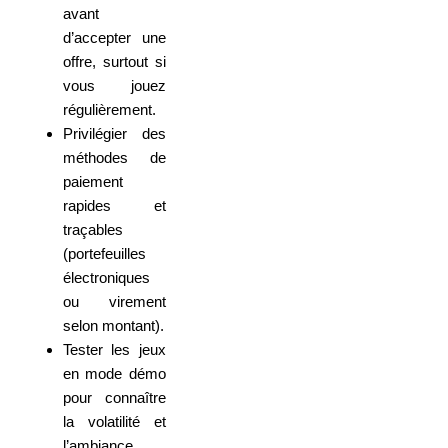
avant
d’accepter une
offre, surtout si
vous jouez
régulièrement.
Privilégier des
méthodes de
paiement
rapides et
traçables
(portefeuilles
électroniques
ou virement
selon montant).
Tester les jeux
en mode démo
pour connaître
la volatilité et
l’ambiance