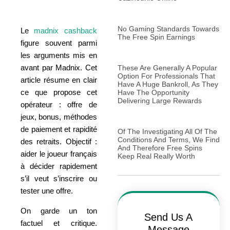
No Gaming Standards Towards
Le
madnix cashback
The Free Spin Earnings
figure souvent parmi
les arguments mis en
avant par Madnix. Cet
These Are Generally A Popular
Option For Professionals That
article résume en clair
Have A Huge Bankroll, As They
ce que propose cet
Have The Opportunity
Delivering Large Rewards
opérateur : offre de
jeux, bonus, méthodes
de paiement et rapidité
Of The Investigating All Of The
Conditions And Terms, We Find
des retraits. Objectif :
And Therefore Free Spins
aider le joueur français
Keep Real Really Worth
à décider rapidement
s’il veut s’inscrire ou
tester une offre.
On garde un ton
Send Us A
factuel et critique.
Message