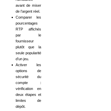
avant de miser
de l’argent réel.
Comparer les
pourcentages
RTP affichés
par le
fournisseur
plutôt que la
seule popularité
d’un jeu.
Activer les
options de
sécurité du
compte :
vérification en
deux étapes et
limites de
dépôt.