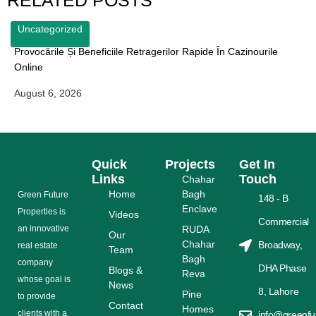
RELATED POSTS
Uncategorized
Provocările Și Beneficiile Retragerilor Rapide În Cazinourile
Online
August 6, 2026
Quick
Projects
Get In
Links
Touch
Chahar
Home
Bagh
Grееn Futurе
148 - B
Enclave
Properties is
Videos
Commercial
аn іnnоvаtіvе
RUDA
Our
Chahar
Broadway,
rеаl еѕtаtе
Team
Bagh
соmраnу
DHA Phase
Blogs &
Reva
whose gоаl is
News
8, Lahore
Pine
tо provide
Contact
Homes
сlіеntѕ with a
info@greenfu