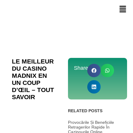
LE MEILLEUR
DU CASINO
Share:
MADNIX EN
UN COUP
D’ŒIL – TOUT
SAVOIR
RELATED POSTS
Provocările Și Beneficiile
Retragerilor Rapide În
Cazinourile Online