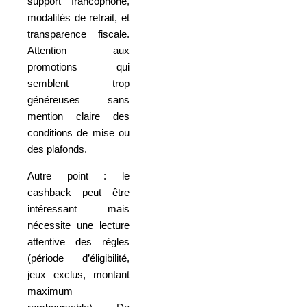
support francophone,
modalités de retrait, et
transparence fiscale.
Attention aux
promotions qui
semblent trop
généreuses sans
mention claire des
conditions de mise ou
des plafonds.
Autre point : le
cashback peut être
intéressant mais
nécessite une lecture
attentive des règles
(période d’éligibilité,
jeux exclus, montant
maximum