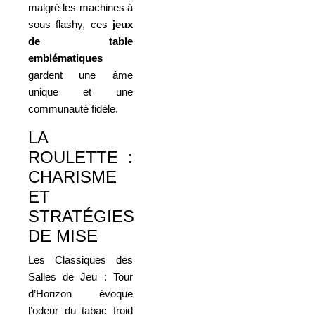
malgré les machines à
sous flashy, ces
jeux
de table
emblématiques
gardent une âme
unique et une
communauté fidèle.
LA
ROULETTE :
CHARISME
ET
STRATÉGIES
DE MISE
Les Classiques des
Salles de Jeu : Tour
d’Horizon évoque
l’odeur du tabac froid