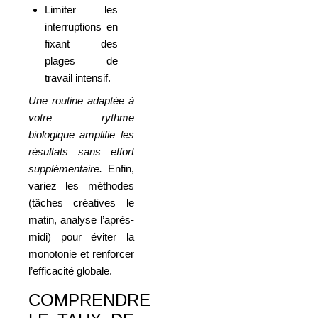
Limiter les
interruptions en
fixant des
plages de
travail intensif.
Une routine adaptée à
votre rythme
biologique amplifie les
résultats sans effort
supplémentaire.
Enfin,
variez les méthodes
(tâches créatives le
matin, analyse l’après-
midi) pour éviter la
monotonie et renforcer
l’efficacité globale.
COMPRENDRE