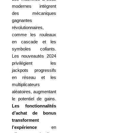
modernes intègrent
des mécaniques
gagnantes
révolutionnaires,
comme les rouleaux
en cascade et les
symboles collants.
Les nouveautés 2024
privilégient les
jackpots progressifs
en réseau et les
multiplicateurs
aléatoires, augmentant
le potentiel de gains.
Les fonctionnalités
d’achat de bonus
transforment
l’expérience
en