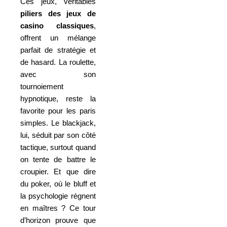
Ces jeux, véritables
piliers des jeux de
casino classiques
,
offrent un mélange
parfait de stratégie et
de hasard. La roulette,
avec son
tournoiement
hypnotique, reste la
favorite pour les paris
simples. Le blackjack,
lui, séduit par son côté
tactique, surtout quand
on tente de battre le
croupier. Et que dire
du poker, où le bluff et
la psychologie règnent
en maîtres ? Ce tour
d’horizon prouve que