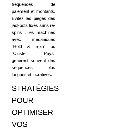
fréquences de
paiement et montants.
Évitez les pièges des
jackpots fixes sans re-
spins : les machines
avec mécaniques
“Hold & Spin” ou
“Cluster Pays”
génèrent souvent des
séquences plus
longues et lucratives.
STRATÉGIES
POUR
OPTIMISER
VOS