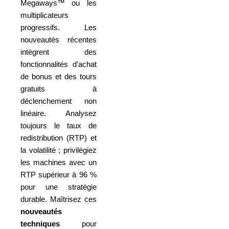
Megaways™ ou les
multiplicateurs
progressifs. Les
nouveautés récentes
intègrent des
fonctionnalités d’achat
de bonus et des tours
gratuits à
déclenchement non
linéaire. Analysez
toujours le taux de
redistribution (RTP) et
la volatilité ; privilégiez
les machines avec un
RTP supérieur à 96 %
pour une stratégie
durable. Maîtrisez ces
nouveautés
techniques
pour