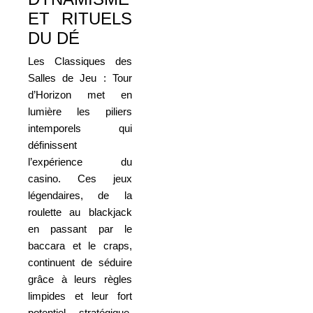
ET RITUELS
DU DÉ
Les Classiques des
Salles de Jeu : Tour
d’Horizon met en
lumière les piliers
intemporels qui
définissent
l’expérience du
casino. Ces jeux
légendaires, de la
roulette au blackjack
en passant par le
baccara et le craps,
continuent de séduire
grâce à leurs règles
limpides et leur fort
potentiel stratégique.