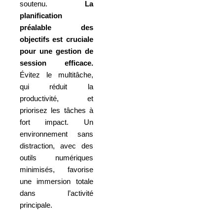
soutenu.
La
planification
préalable des
objectifs est cruciale
pour une gestion de
session efficace.
Évitez le multitâche,
qui réduit la
productivité, et
priorisez les tâches à
fort impact. Un
environnement sans
distraction, avec des
outils numériques
minimisés, favorise
une immersion totale
dans l’activité
principale.