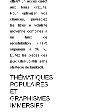
offrant un accès direct
aux tours gratuits.
Pour optimiser vos
chances, privilégiez
les titres à volatilité
moyenne combinés à
un taux de
redistribution (RTP)
supérieur à 96 %.
Évitez les pièges des
jeux ultra-volatils sans
stratégie de bankroll.
THÉMATIQUES
POPULAIRES
ET
GRAPHISMES
IMMERSIFS