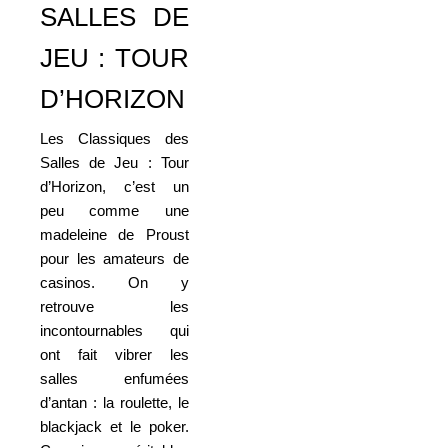
SALLES DE
JEU : TOUR
D’HORIZON
Les Classiques des
Salles de Jeu : Tour
d’Horizon, c’est un
peu comme une
madeleine de Proust
pour les amateurs de
casinos. On y
retrouve les
incontournables qui
ont fait vibrer les
salles enfumées
d’antan : la roulette, le
blackjack et le poker.