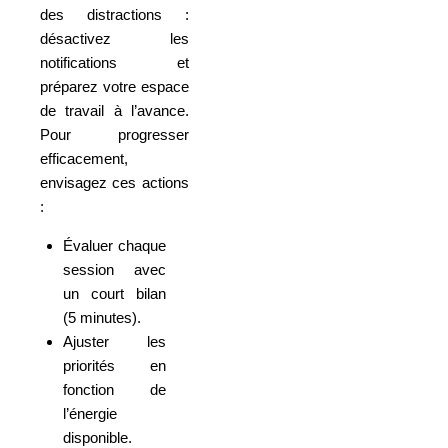
des distractions :
désactivez les
notifications et
préparez votre espace
de travail à l’avance.
Pour progresser
efficacement,
envisagez ces actions
:
Évaluer chaque
session avec
un court bilan
(5 minutes).
Ajuster les
priorités en
fonction de
l’énergie
disponible.