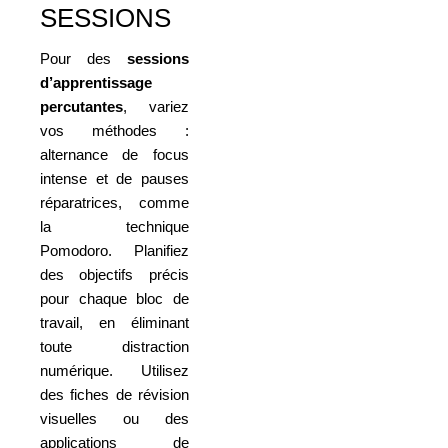
SESSIONS
Pour des
sessions
d’apprentissage
percutantes
, variez
vos méthodes :
alternance de focus
intense et de pauses
réparatrices, comme
la technique
Pomodoro. Planifiez
des objectifs précis
pour chaque bloc de
travail, en éliminant
toute distraction
numérique. Utilisez
des fiches de révision
visuelles ou des
applications de