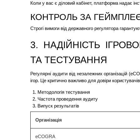
Коли у вас є діловий кабінет, платформа надає ін
КОНТРОЛЬ ЗА ГЕЙМПЛЕ
Строгі вимоги від державного регулятора гарантую
3. НАДІЙНІСТЬ ІГРОВ
ТА ТЕСТУВАННЯ
Регулярні аудити від незалежних організацій (eC
ігор. Це критично важливо для довіри користувачів
Методологія тестування
Частота проведення аудиту
Випуск результатів
Організація
eCOGRA