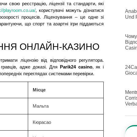
чи свою реєстрацію, ліцензії та стандарти, які
://playroom.co.ua/
, користувачі можуть дізнатися
Anabo
озорості процесів. Ліцензування – це одне зі
Und F
арантуючи, що спорт та азартні ігри піддаються
Чому
Відп
АННЯ ОНЛАЙН-КАЗИНО
Casi
римати ліцензію від відповідного регулятора.
 гравців, адже доказі. Для
Parik24 casino
, як і
24Cas
Gioca
 попередніх переглядах системами перевірки.
Місце
Mentr
Corri
Verba
Мальта
Кюрасао