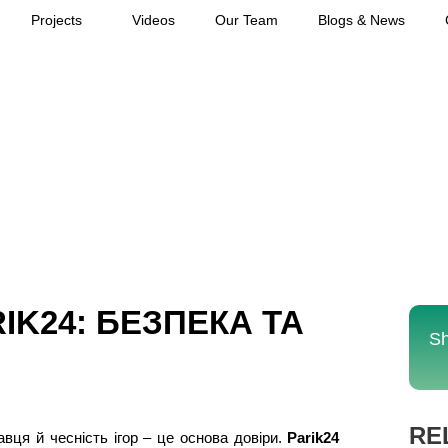
Projects
Videos
Our Team
Blogs & News
IK24: БЕЗПЕКА ТА
Sh
RE
равця й чесність ігор – це основа довіри.
Parik24