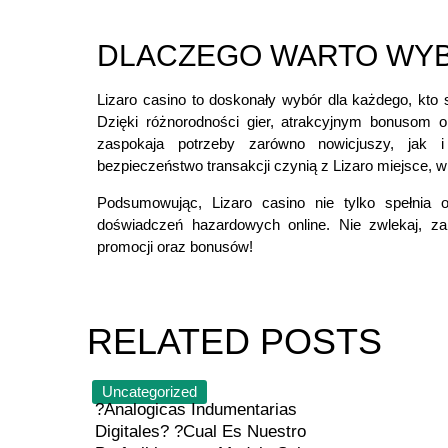
DLACZEGO WARTO WYB
Lizaro casino to doskonały wybór dla każdego, kto
Dzięki różnorodności gier, atrakcyjnym bonusom o
zaspokaja potrzeby zarówno nowicjuszy, jak i
bezpieczeństwo transakcji czynią z Lizaro miejsce,
Podsumowując, Lizaro casino nie tylko spełnia 
doświadczeń hazardowych online. Nie zwlekaj, zar
promocji oraz bonusów!
RELATED POSTS
Uncategorized
?Analogicas Indumentarias
Digitales? ?Cual Es Nuestro