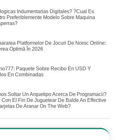
ogicas Indumentarias Digitales? ?Cual Es
tro Preferiblemente Modelo Sobre Maquina
aperras?
rarea Platformelor De Jocuri De Noroc Online:
rea Optimă În 2026
ino777: Paquete Sobre Recibo En USD Y
los En Combinadas
os Soltar Un Arquetipo Acerca De Programacii?
r Con El Fin De Juguetear De Balde An Effective
Tarjetas De Aranar On The Web?