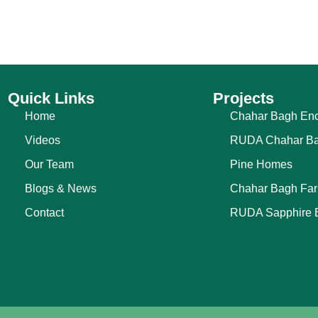
Quick Links
Projects
Home
Chahar Bagh Enc
Videos
RUDA Chahar B
Our Team
Pine Homes
Blogs & News
Chahar Bagh Fa
Contact
RUDA Sapphire 