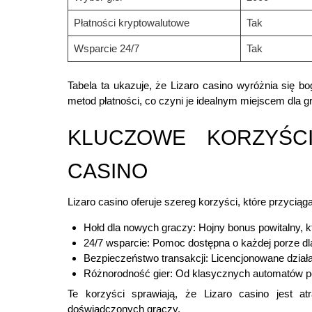
Płatności kryptowalutowe
Tak
Wsparcie 24/7
Tak
Tabela ta ukazuje, że Lizaro casino wyróżnia się b
metod płatności, co czyni je idealnym miejscem dla g
KLUCZOWE KORZYŚC
CASINO
Lizaro casino oferuje szereg korzyści, które przyciąga
Hołd dla nowych graczy: Hojny bonus powitalny, k
24/7 wsparcie: Pomoc dostępna o każdej porze dl
Bezpieczeństwo transakcji: Licencjonowane dzia
Różnorodność gier: Od klasycznych automatów p
Te korzyści sprawiają, że Lizaro casino jest 
doświadczonych graczy.