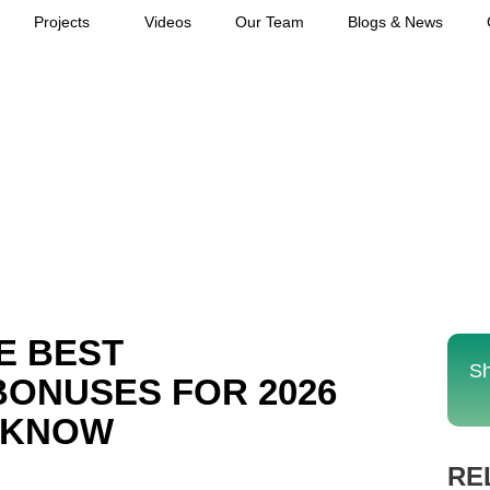
Projects
Videos
Our Team
Blogs & News
E BEST
Sh
ONUSES FOR 2026
O KNOW
RE