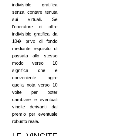
indivisible gratifica
senza contare tenuta
sui virtuali. Se
l’operatore ci offre
indivisible gratifica da
10� privo di fondo
mediante requisito di
passata allo stesso
modo verso 10
significa che e
conveniente agire
quella nota verso 10
volte per poter
cambiare le eventuali
vincite derivanti dal
premio per eventuale
robusto reale.
LE VINCITE