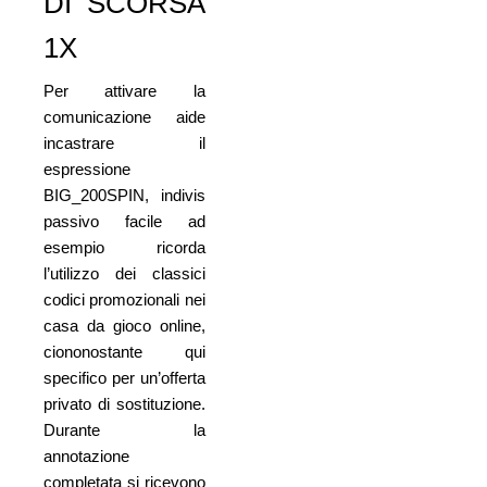
DI SCORSA
1X
Per attivare la
comunicazione aide
incastrare il
espressione
BIG_200SPIN, indivis
passivo facile ad
esempio ricorda
l’utilizzo dei classici
codici promozionali nei
casa da gioco online,
ciononostante qui
specifico per un’offerta
privato di sostituzione.
Durante la
annotazione
completata si ricevono