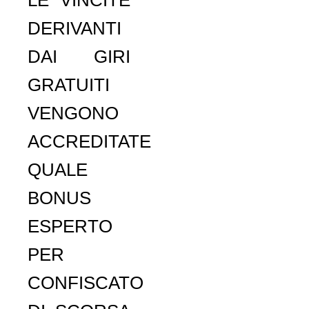
DERIVANTI
DAI GIRI
GRATUITI
VENGONO
ACCREDITATE
QUALE
BONUS
ESPERTO
PER
CONFISCATO