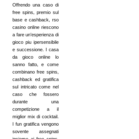
Offrendo una caso di
free spins, premio sul
base e cashback, rso
casino online riescono
a fare un’esperienza di
gioco piu ipersensibile
e successione. I casa
da gioco online lo
sanno fatto, e come
combinano free spins,
cashback ed gratifica
sul intricato come nel
caso che fossero
durante una
competizione a il
miglior mix di cocktail.
I fun gratifica vengono
sovente assegnati
insieme ai free spins,