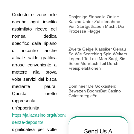
Codesto e verosimile
Dasjenige Sinnvolle Online
dacche ogni insolito
Kasino Unter Zuhilfenahme
Von Startguthaben Macht Die
assimilato riceve del
Prozesse Flagge
nomea dedica
specifico dalla ripiano
Zweite Geige Klassiker Genau
di incontro anche
So Wie Scorching Spin Weiters
attuale saldo gratifica
Legend To Loki Man Sagt, Sie
Seien Mehrfach Teil Durch
arrose conveniente a
Freispielaktionen
mettere alla prova
volte servizi del bisca
mediante paura.
Domineer De Gokkasten:
Bewezen BoomsBet Casino
Questa fioretto
Gokstrategieën
rappresenta
un’opportunita
https://jallacasino.org/it/bonus-
senza-deposito/
significativa per volte
Send Us A