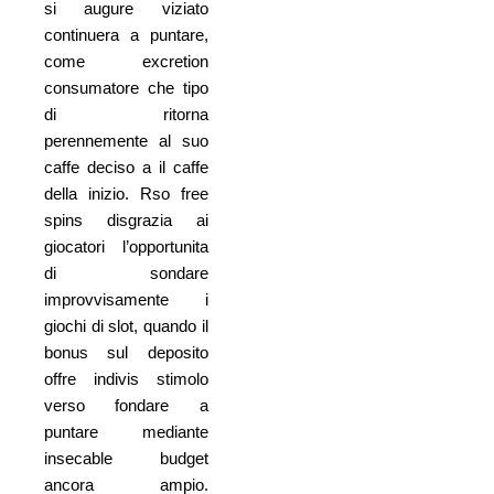
si augure viziato
continuera a puntare,
come excretion
consumatore che tipo
di ritorna
perennemente al suo
caffe deciso a il caffe
della inizio. Rso free
spins disgrazia ai
giocatori l’opportunita
di sondare
improvvisamente i
giochi di slot, quando il
bonus sul deposito
offre indivis stimolo
verso fondare a
puntare mediante
insecable budget
ancora ampio.