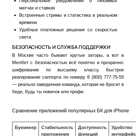
Персональные уведомления о любимых
матчах и ставках
Встроенные стримы и статистика в реальном
времени
Удобные платежные решения со скоростью
света
БЕЗОПАСНОСТЬ И СЛУЖБА ПОДДЕРЖКИ
В Москве часто бывают крутые заторы, а вот в
Мелбет с безопасностью всё понятно и прозрачно:
шифрование по высшему классу, быстрое
реагирование саппорта по номеру 8 (800) 777-75-55
— реально заведенная команда, которая не бросит в
беде, будь ты новичок или профи.
Сравнение приложений популярных БК для iPhone
Букмекер
Стабильность
Доступность
Удобство
приложения
функций
интерфейс