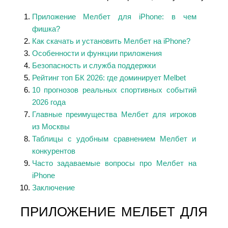
Приложение Мелбет для iPhone: в чем
фишка?
Как скачать и установить Мелбет на iPhone?
Особенности и функции приложения
Безопасность и служба поддержки
Рейтинг топ БК 2026: где доминирует Melbet
10 прогнозов реальных спортивных событий
2026 года
Главные преимущества Мелбет для игроков
из Москвы
Таблицы с удобным сравнением Мелбет и
конкурентов
Часто задаваемые вопросы про Мелбет на
iPhone
Заключение
ПРИЛОЖЕНИЕ МЕЛБЕТ ДЛЯ