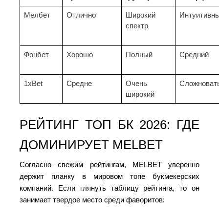
Мелбет
Отлично
Широкий
Интуитивн
спектр
Фонбет
Хорошо
Полный
Средний
1xBet
Средне
Очень
Сложноват
широкий
РЕЙТИНГ ТОП БК 2026: ГДЕ
ДОМИНИРУЕТ MELBET
Согласно свежим рейтингам, MELBET уверенно
держит планку в мировом топе букмекерских
компаний. Если глянуть таблицу рейтинга, то он
занимает твердое место среди фаворитов: