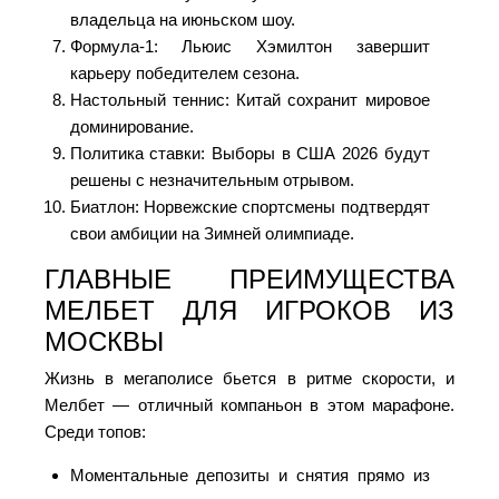
владельца на июньском шоу.
Формула-1: Льюис Хэмилтон завершит
карьеру победителем сезона.
Настольный теннис: Китай сохранит мировое
доминирование.
Политика ставки: Выборы в США 2026 будут
решены с незначительным отрывом.
Биатлон: Норвежские спортсмены подтвердят
свои амбиции на Зимней олимпиаде.
ГЛАВНЫЕ ПРЕИМУЩЕСТВА
МЕЛБЕТ ДЛЯ ИГРОКОВ ИЗ
МОСКВЫ
Жизнь в мегаполисе бьется в ритме скорости, и
Мелбет — отличный компаньон в этом марафоне.
Среди топов:
Моментальные депозиты и снятия прямо из