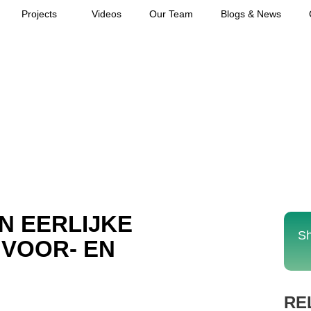
Projects
Videos
Our Team
Blogs & News
N EERLIJKE
Sh
 VOOR- EN
RE