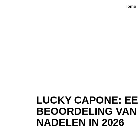
Home
LUCKY CAPONE: EE
BEOORDELING VAN
NADELEN IN 2026