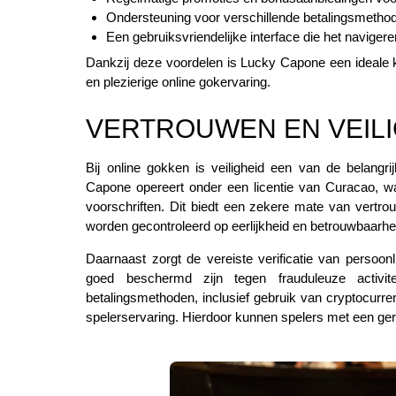
Ondersteuning voor verschillende betalingsmethode
Een gebruiksvriendelijke interface die het navigere
Dankzij deze voordelen is Lucky Capone een ideale k
en plezierige online gokervaring.
VERTROUWEN EN VEILI
Bij online gokken is veiligheid een van de belang
Capone opereert onder een licentie van Curacao, w
voorschriften. Dit biedt een zekere mate van vertro
worden gecontroleerd op eerlijkheid en betrouwbaarhe
Daarnaast zorgt de vereiste verificatie van persoo
goed beschermd zijn tegen frauduleuze activit
betalingsmethoden, inclusief gebruik van cryptocurren
spelerservaring. Hierdoor kunnen spelers met een gerus