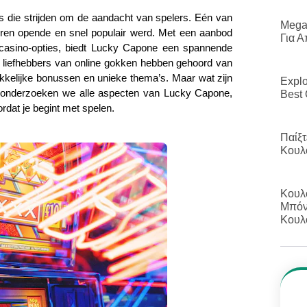
o’s die strijden om de aandacht van spelers. Eén van
Mega
uren opende en snel populair werd. Met een aanbod
Για 
e casino-opties, biedt Lucky Capone een spannende
l liefhebbers van online gokken hebben gehoord van
ekkelijke bonussen en unieke thema’s. Maar wat zijn
Explo
w onderzoeken we alle aspecten van Lucky Capone,
Best 
dat je begint met spelen.
Παίξ
Κουλ
Κουλ
Μπόν
Κουλ