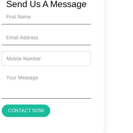
Send Us A Message
CONTACT NOW