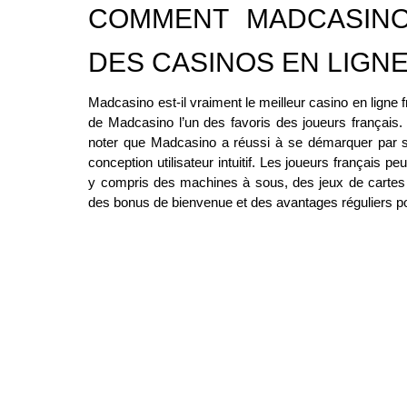
COMMENT MADCASINO
DES CASINOS EN LIGN
Madcasino est-il vraiment le meilleur casino en ligne 
de Madcasino l’un des favoris des joueurs français. 
noter que Madcasino a réussi à se démarquer par s
conception utilisateur intuitif. Les joueurs français 
y compris des machines à sous, des jeux de cartes 
des bonus de bienvenue et des avantages réguliers pou