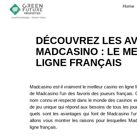
Home
DÉCOUVREZ LES A
MADCASINO : LE M
LIGNE FRANÇAIS
Madcasino est-il vraiment le meilleur casino en ligne 
de Madcasino l’un des favoris des joueurs français.
nom connu et respecté dans le monde des casinos en
de jeu unique qui répond aux besoins de tous les jou
quels sont les avantages qui font de Madcasino l’un
allons vous montrer les raisons pour lesquelles Ma
ligne français.