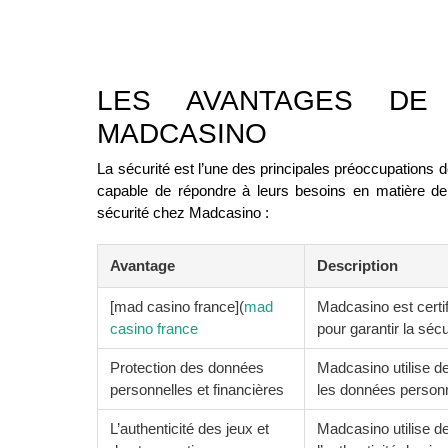
LES AVANTAGES DE
MADCASINO
La sécurité est l’une des principales préoccupations d
capable de répondre à leurs besoins en matière de
sécurité chez Madcasino :
Avantage
Description
[mad casino france](
mad
Madcasino est certi
casino france
pour garantir la séc
Protection des données
Madcasino utilise d
personnelles et financières
les données personn
L’authenticité des jeux et
Madcasino utilise d