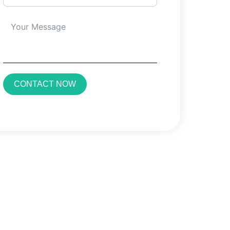
CONTACT NOW