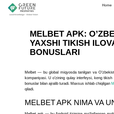
Home
MELBET APK: O’ZB
YAXSHI TIKISH ILOV
BONUSLARI
Melbet — bu global miqyosda tanilgan va O’zbekisto
kompaniyasi. U o’zining qulay interfeysi, keng tikish
bonuslar bilan ajralib turadi. Maxsus ishlab chiqilgan
M
qiladi.
MELBET APK NIMA VA U
Melbet apk — bu Android tizimiga mo‘ljallangan mobil