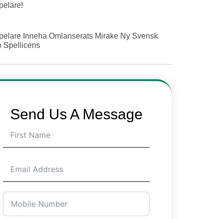
pelare!
pelare Inneha Omlanserats Mirake Ny Svensk
 Spellicens
Send Us A Message