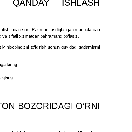
N QANDAY ISHLASH
ab olish juda oson. Rasman tasdiqlangan manbalardan
lik va sifatli xizmatdan bahramand bo‘lasiz.
siy hisobingizni to‘ldirish uchun quyidagi qadamlarni
iga kiring
diqlang
TON BOZORIDAGI O‘RNI