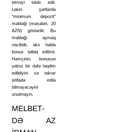
etməyi tələb edir.
Lakin şərtlərdə
“minimum depozit”
məbləği (məsələn, 20
AZN) göstərilir. Bu
məbləği aşmaq
vacibdir, əks halda
bonus tətbiq edilmir.
Həmçinin, bonusun
yalnız bir dəfə təqdim
edildiyini və təkrar
istifadə edilə
bilməyəcəyini
unutmayın.
MELBET-
DƏ AZ