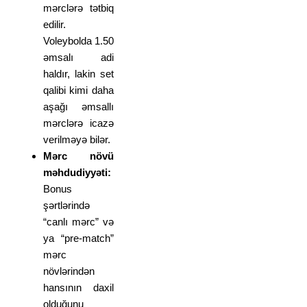
mərclərə tətbiq
edilir.
Voleybolda 1.50
əmsalı adi
haldır, lakin set
qalibi kimi daha
aşağı əmsallı
mərclərə icazə
verilməyə bilər.
Mərc növü
məhdudiyyəti:
Bonus
şərtlərində
“canlı mərc” və
ya “pre-match”
mərc
növlərindən
hansının daxil
olduğunu