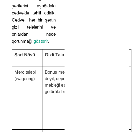
şərtlərini aşağıdakı
cədvəldə təhlil edirik.
Cədvəl, hər bir şərtin
gizli tələlərini və
onlardan necə
qorunmağı
göstərir
.
Şərt Növü
Gizli Tələ
Qorunma
Nümunə
Metodu
(Beysbol)
Mərc tələbi
Bonus məbləği
Şərtlərdə
100 AZN
(wagering)
deyil, depozit
“bonus
depozit +
məbləği əsas
məbləği”
50 AZN
götürülə bilər
ifadəsini
bonus =
axtarın
150 AZN
mərc
tələbi (5x
= 750
AZN)