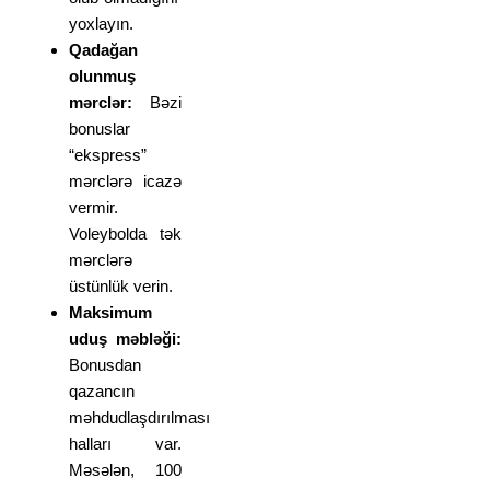
yoxlayın.
Qadağan
olunmuş
mərclər:
Bəzi
bonuslar
“ekspress”
mərclərə icazə
vermir.
Voleybolda tək
mərclərə
üstünlük verin.
Maksimum
uduş məbləği:
Bonusdan
qazancın
məhdudlaşdırılması
halları var.
Məsələn, 100