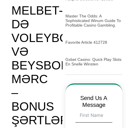
MELBET-
Master The Odds: A
DƏ
Sophisticated Winum Guide To
Profitable Casino Gambling.
VOLEYBOL
Favorite Article 412728
VƏ
Gxbet Casino: Quick Play Slots
BEYSBOLA
En Snelle Winsten
MƏRC
–
Send Us A
BONUS
Message
ŞƏRTLƏRININ