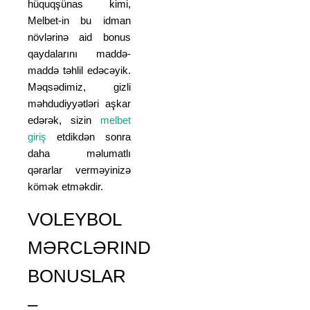
hüquqşünas kimi,
Melbet-in bu idman
növlərinə aid bonus
qaydalarını maddə-
maddə təhlil edəcəyik.
Məqsədimiz, gizli
məhdudiyyətləri aşkar
edərək, sizin
melbet
giriş
etdikdən sonra
daha məlumatlı
qərarlar verməyinizə
kömək etməkdir.
VOLEYBOL
MƏRCLƏRINDƏ
BONUSLAR
–