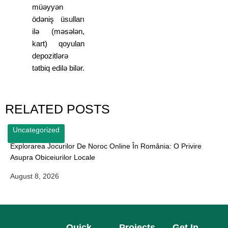
müəyyən
ödəniş üsulları
ilə (məsələn,
kart) qoyulan
depozitlərə
tətbiq edilə bilər.
RELATED POSTS
Uncategorized
Explorarea Jocurilor De Noroc Online În România: O Privire
Asupra Obiceiurilor Locale
August 8, 2026
Quick
Projects
Get In