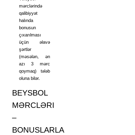
mərclərində
qalibiyyət
halında
bonusun
çıxarılması
üçün əlavə
şərtlər
(məsələn, ən
azı 3 mərc
qoymaq) tələb
oluna bilər.
BEYSBOL
MƏRCLƏRI
–
BONUSLARLA