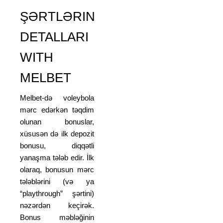
ŞƏRTLƏRIN
DETALLARI
WITH
MELBET
Melbet-də voleybola
mərc edərkən təqdim
olunan bonuslar,
xüsusən də ilk depozit
bonusu, diqqətli
yanaşma tələb edir. İlk
olaraq, bonusun mərc
tələblərini (və ya
“playthrough” şərtini)
nəzərdən keçirək.
Bonus məbləğinin