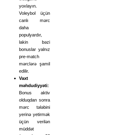
yoxlayın.
Voleybol üçün
canlı mərc
daha
populyardır,
lakin bəzi
bonuslar yalnız
pre-match
mərclərə şamil
edilir.
Vaxt
məhdudiyyəti:
Bonus aktiv
olduqdan sonra
mərc tələbini
yerinə yetirmək
üçün verilən
müddət