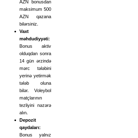
AZN bonusdan
maksimum 500
AZN qazana
bilərsiniz.
Vaxt
məhdudiyyəti:
Bonus aktiv
olduqdan sonra
14 gün ərzində
mərc tələbini
yerinə yetirmək
tələb oluna
bilər. Voleybol
matçlarının
tezliyini nəzərə
alın.
Depozit
qaydaları:
Bonus yalnız