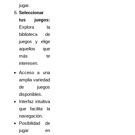
jugar.
Seleccionar
tus juegos:
Explora la
biblioteca de
juegos y elige
aquellos que
más te
interesen.
Acceso a una
amplia variedad
de juegos
disponibles.
Interfaz intuitiva
que facilita la
navegación.
Posibilidad de
jugar en