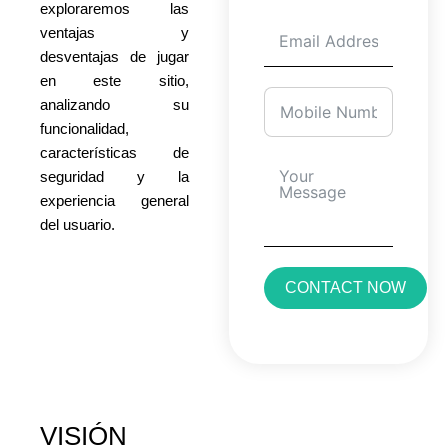
exploraremos las
ventajas y
desventajas de jugar
en este sitio,
analizando su
funcionalidad,
características de
seguridad y la
experiencia general
del usuario.
CONTACT NOW
VISIÓN