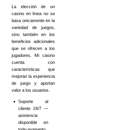
La elección de un
casino en línea no se
basa únicamente en la
variedad de juegos,
sino también en los
beneficios adicionales
que se ofrecen a los
jugadores. Mi casino
cuenta con
características que
mejoran la experiencia
de juego y aportan
valor a los usuarios.
Soporte al
cliente 24/7 —
asistencia
disponible en
todo momento.