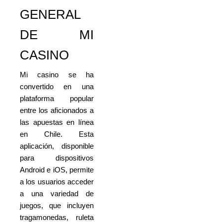
GENERAL
DE MI
CASINO
Mi casino se ha
convertido en una
plataforma popular
entre los aficionados a
las apuestas en línea
en Chile. Esta
aplicación, disponible
para dispositivos
Android e iOS, permite
a los usuarios acceder
a una variedad de
juegos, que incluyen
tragamonedas, ruleta