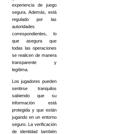
experiencia de juego
segura. Además, está
regulado por las
autoridades
correspondientes, lo
que asegura que
todas las operaciones
se realicen de manera
transparente y
legítima.
Los jugadores pueden
sentirse tranquilos
sabiendo que su
información está
protegida y que están
jugando en un entorno
seguro. La verificación
de identidad también