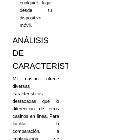
cualquier lugar
desde tu
dispositivo
móvil.
ANÁLISIS
DE
CARACTERÍSTICAS
Mi casino ofrece
diversas
características
destacadas que lo
diferencian de otros
casinos en línea. Para
facilitar la
comparación, a
continuación se