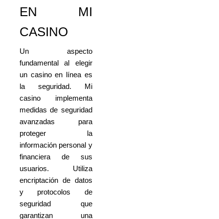
EN MI
CASINO
Un aspecto
fundamental al elegir
un casino en línea es
la seguridad. Mi
casino implementa
medidas de seguridad
avanzadas para
proteger la
información personal y
financiera de sus
usuarios. Utiliza
encriptación de datos
y protocolos de
seguridad que
garantizan una