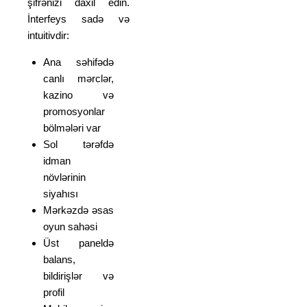
şifrənizi daxil edin.
İnterfeys sadə və
intuitivdir:
Ana səhifədə
canlı mərclər,
kazino və
promosyonlar
bölmələri var
Sol tərəfdə
idman
növlərinin
siyahısı
Mərkəzdə əsas
oyun sahəsi
Üst paneldə
balans,
bildirişlər və
profil