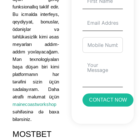
funksionallıq təklif edir.
Bu icmalda interfeys,
qeydiyyat, bonuslar,
ödənişlər və
təhlükəsizlik kimi əsas
meyarları addım-
addım yoxlayacağam.
Mən texnologiyaları
başa düşən biri kimi
platformanın hər
tərəfini sizin üçün
sadalayıram. Daha
ətraflı məlumat üçün
CONTACT NOW
mainecoastworkshop
səhifəsinə də baxa
bilərsiniz.
MOSTBET