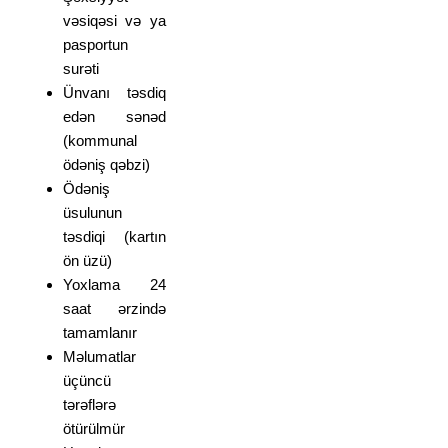
vəsiqəsi və ya
pasportun
surəti
Ünvanı təsdiq
edən sənəd
(kommunal
ödəniş qəbzi)
Ödəniş
üsulunun
təsdiqi (kartın
ön üzü)
Yoxlama 24
saat ərzində
tamamlanır
Məlumatlar
üçüncü
tərəflərə
ötürülmür