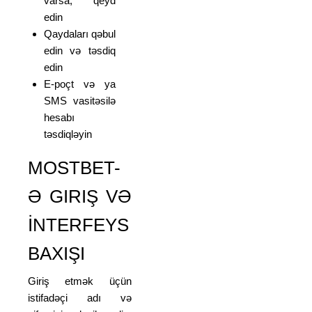
varsa, qeyd
edin
Qaydaları qəbul
edin və təsdiq
edin
E-poçt və ya
SMS vasitəsilə
hesabı
təsdiqləyin
MOSTBET-
Ə GIRIŞ VƏ
İNTERFEYS
BAXIŞI
Giriş etmək üçün
istifadəçi adı və