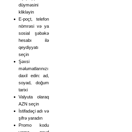
düyməsini
klikləyin
E-poçt, telefon
nömrəsi və ya
sosial şəbəkə
hesabı ilə
qeydiyyatı
seçin
Şəxsi
məlumatlarınızı
daxil edin: ad,
soyad, doğum
tarixi
Valyuta olaraq
AZN seçin
İstifadəçi adı və
şifrə yaradın
Promo kodu