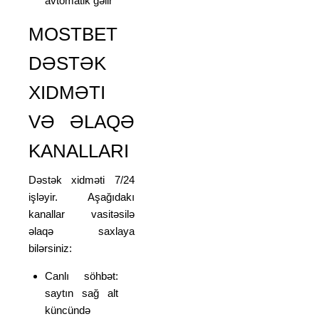
avtomatik gəlir
MOSTBET
DƏSTƏK
XIDMƏTI
VƏ ƏLAQƏ
KANALLARI
Dəstək xidməti 7/24
işləyir. Aşağıdakı
kanallar vasitəsilə
əlaqə saxlaya
bilərsiniz:
Canlı söhbət:
saytın sağ alt
küncündə