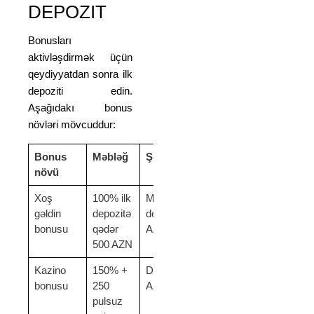
DEPOZIT
Bonusları
aktivləşdirmək üçün
qeydiyyatdan sonra ilk
depoziti edin.
Aşağıdakı bonus
növləri mövcuddur:
Bonus
Məbləğ
Şərtlər
növü
Xoş
100% ilk
Minimum
gəldin
depozitə
depozit 10
bonusu
qədər
AZN
500 AZN
Kazino
150% +
Depozit 20
bonusu
250
AZN-dən
pulsuz