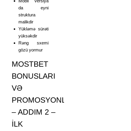
Mobil versiya
da eyni
struktura
malikdir
Yükləmə sürəti
yüksəkdir
Rəng sxemi
gözü yormur
MOSTBET
BONUSLARI
VƏ
PROMOSYONLARI
– ADDIM 2 –
İLK