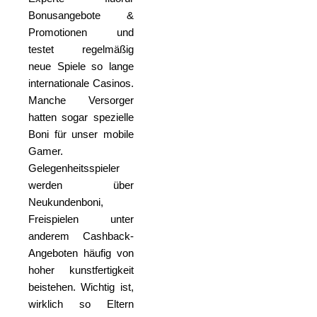
Bonusangebote &
Promotionen und
testet regelmäßig
neue Spiele so lange
internationale Casinos.
Manche Versorger
hatten sogar spezielle
Boni für unser mobile
Gamer.
Gelegenheitsspieler
werden über
Neukundenboni,
Freispielen unter
anderem Cashback-
Angeboten häufig von
hoher kunstfertigkeit
beistehen. Wichtig ist,
wirklich so Eltern