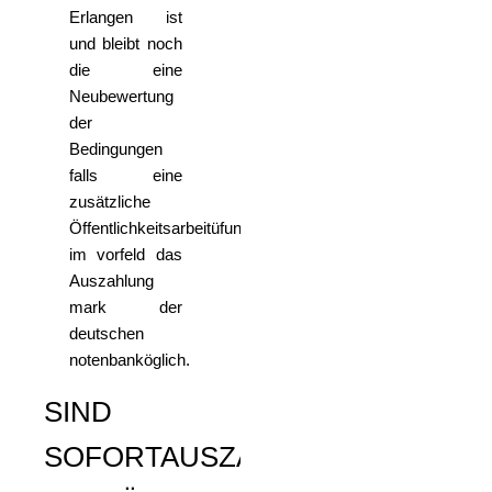
Erlangen ist
und bleibt noch
die eine
Neubewertung
der
Bedingungen
falls eine
zusätzliche
Öffentlichkeitsarbeitüfung
im vorfeld das
Auszahlung
mark der
deutschen
notenbanköglich.
SIND
SOFORTAUSZAHLUNGEN