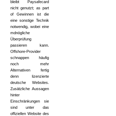
bleibt Paysafecard
nicht genutzt; as part
of Gewinnen ist die
eine sonstige Technik
notwendig, wobei eine
mdnögliche
Überprüfung
passieren kann.
Offshore-Provider
schnappen häufig
noch mehr
Alternativen fertig
denn lizenzierte
deutsche Websites.
Zusätzliche Aussagen
hinter
Einschränkungen sie
sind unter das
offiziellen Website des