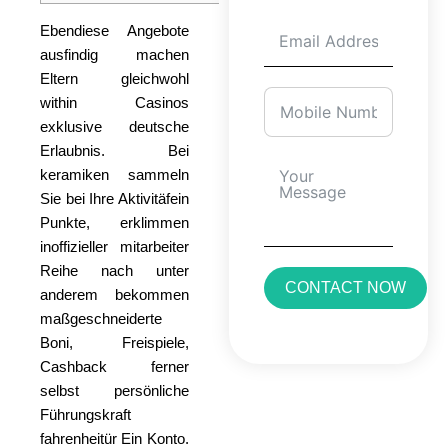
Ebendiese Angebote
ausfindig machen
Eltern gleichwohl
within Casinos
exklusive deutsche
Erlaubnis. Bei
keramiken sammeln
Sie bei Ihre Aktivitäfein
Punkte, erklimmen
inoffizieller mitarbeiter
Reihe nach unter
CONTACT NOW
anderem bekommen
maßgeschneiderte
Boni, Freispiele,
Cashback ferner
selbst persönliche
Führungskraft
fahrenheitür Ein Konto.