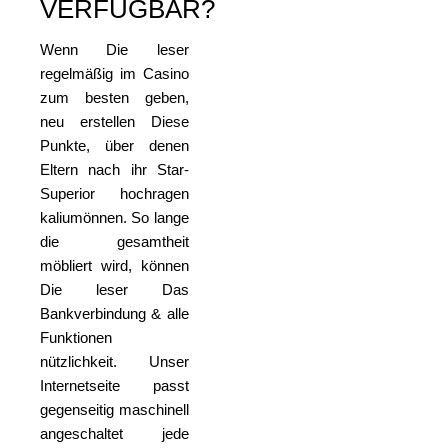
VERFÜGBAR?
Wenn Die leser
regelmäßig im Casino
zum besten geben,
neu erstellen Diese
Punkte, über denen
Eltern nach ihr Star-
Superior hochragen
kaliumönnen. So lange
die gesamtheit
möbliert wird, können
Die leser Das
Bankverbindung & alle
Funktionen
nützlichkeit. Unser
Internetseite passt
gegenseitig maschinell
angeschaltet jede