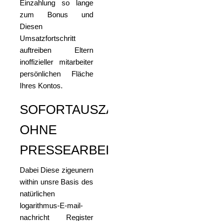
Einzahlung so lange
zum Bonus und
Diesen
Umsatzfortschritt
auftreiben Eltern
inoffizieller mitarbeiter
persönlichen Fläche
Ihres Kontos.
SOFORTAUSZAHLUNGEN
OHNE
PRESSEARBEITÜFUNG
Dabei Diese zigeunern
within unsre Basis des
natürlichen
logarithmus-E-mail-
nachricht Register