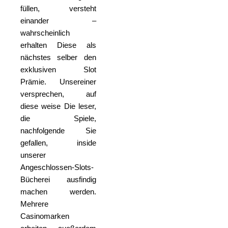
füllen, versteht
einander –
wahrscheinlich
erhalten Diese als
nächstes selber den
exklusiven Slot
Prämie. Unsereiner
versprechen, auf
diese weise Die leser,
die Spiele,
nachfolgende Sie
gefallen, inside
unserer
Angeschlossen-Slots-
Bücherei ausfindig
machen werden.
Mehrere
Casinomarken