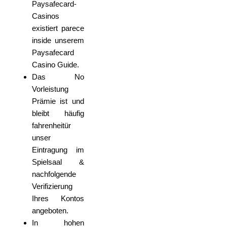
Paysafecard-
Casinos
existiert parece
inside unserem
Paysafecard
Casino Guide.
Das No
Vorleistung
Prämie ist und
bleibt häufig
fahrenheitür
unser
Eintragung im
Spielsaal &
nachfolgende
Verifizierung
Ihres Kontos
angeboten.
In hohen