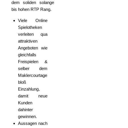
dem soliden solange
bis hohen RTP Rang.
Viele Online
Spielotheken
verleiten qua
attraktiven
Angeboten wie
gleichfalls
Freispielen &
selber dem
Maklercourtage
bloß
Einzahlung,
damit neue
Kunden
dahinter
gewinnen.
Aussagen nach