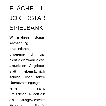
FLÄCHE 1:
JOKERSTAR
SPIELBANK
Within diesem Bonus
Abmachung
präsentieren
unsereiner dir gar
nicht gleichwohl diese
aktuellsten Angebote,
statt nebensächlich
selbige über fairen
Umsatzbedingungen
ferner samt
Freispielen. Rudolf gilt
als ausgewiesener
Experte fluorür