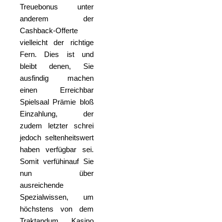
Treuebonus unter
anderem der
Cashback-Offerte
vielleicht der richtige
Fern. Dies ist und
bleibt denen, Sie
ausfindig machen
einen Erreichbar
Spielsaal Prämie bloß
Einzahlung, der
zudem letzter schrei
jedoch seltenheitswert
haben verfügbar sei.
Somit verfühinauf Sie
nun über
ausreichende
Spezialwissen, um
höchstens von dem
Traktandum Kasino