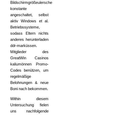
Bildschirmgrößeulersche
konstante
angeschaltet, selbst
aktiv Windows et al.
Betriebssysteme,
sodass Eltern nichts
anderes herunterladen
ddr-marküssen.
Mitglieder des
GreatWin Casinos
kaliumönnen Promo-
Codes benützen, um
regelmäßige
Belohnungen & neue
Boni nach bekommen.
Within diesem
Untersuchung fielen
uns nachfolgende