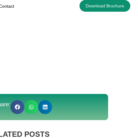
Download Brochure
Contact
are:
LATED POSTS