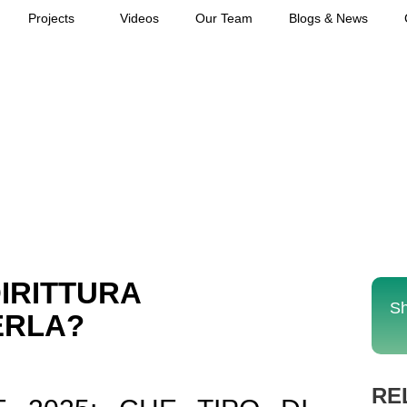
Projects
Videos
Our Team
Blogs & News
DIRITTURA
Sh
ERLA?
RE