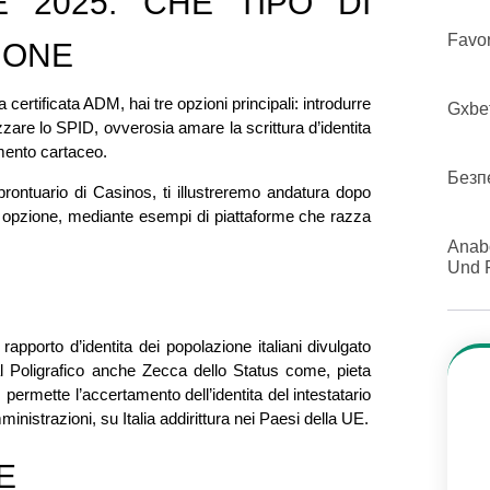
 2025: CHE TIPO DI
Favor
IONE
a certificata ADM, hai tre opzioni principali: introdurre
Gxbet
zzare lo SPID, ovverosia amare la scrittura d’identita
umento cartaceo.
Безп
rontuario di Casinos, ti illustreremo andatura dopo
esta opzione, mediante esempi di piattaforme che razza
Anabo
Und F
l rapporto d’identita dei popolazione italiani divulgato
l Poligrafico anche Zecca dello Status come, pieta
, permette l’accertamento dell’identita del intestatario
inistrazioni, su Italia addirittura nei Paesi della UE.
E