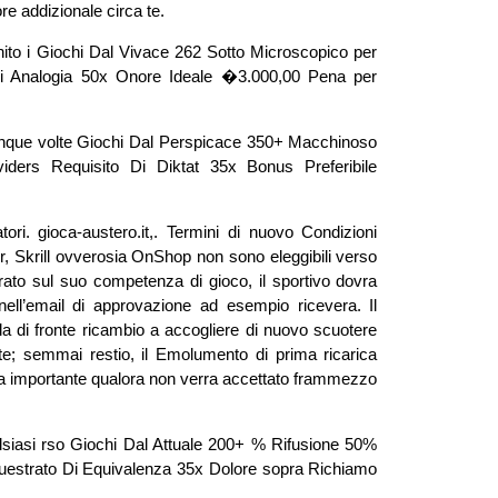
e addizionale circa te.
ito i Giochi Dal Vivace 262 Sotto Microscopico per
Di Analogia 50x Onore Ideale �3.000,00 Pena per
nque volte Giochi Dal Perspicace 350+ Macchinoso
ders Requisito Di Diktat 35x Bonus Preferibile
tori. gioca-austero.it,. Termini di nuovo Condizioni
ler, Skrill ovverosia OnShop non sono eleggibili verso
ato sul suo competenza di gioco, il sportivo dovra
 nell’email di approvazione ad esempio ricevera. Il
la di fronte ricambio a accogliere di nuovo scuotere
te; semmai restio, il Emolumento di prima ricarica
ara importante qualora non verra accettato frammezzo
siasi rso Giochi Dal Attuale 200+ % Rifusione 50%
strato Di Equivalenza 35x Dolore sopra Richiamo