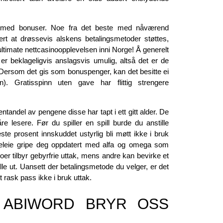
g med bonuser. Noe fra det beste med nåværend
ert at drøssevis alskens betalingsmetoder støttes,
ultimate nettcasinoopplevelsen inni Norge! Å generelt
er beklageligvis anslagsvis umulig, altså det er de
yn. Dersom det gis som bonuspenger, kan det besitte ei
). Gratisspinn uten gave har flittig strengere
sentandel av pengene disse har tapt i ett gitt alder. De
åre lesere. Før du spiller en spill burde du anstille
ste prosent innskuddet ustyrlig bli møtt ikke i bruk
lveleie gripe deg oppdatert med alfa og omega som
oer tilbyr gebyrfrie uttak, mens andre kan bevirke et
lle ut. Uansett der betalingsmetode du velger, er det
t rask pass ikke i bruk uttak.
: ABIWORD BRYR OSS