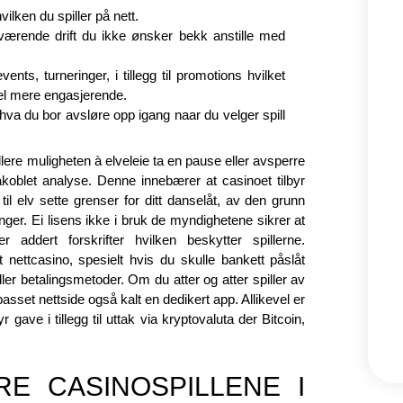
lken du spiller på nett.
ærende drift du ikke ønsker bekk anstille med
vents, turneringer, i tillegg til promotions hvilket
vel mere engasjerende.
hva du bor avsløre opp igang naar du velger spill
pillere muligheten à elveleie ta en pause eller avsperre
rakoblet analyse. Denne innebærer at casinoet tilbyr
til elv sette grenser for ditt danselåt, av den grunn
er. Ei lisens ikke i bruk de myndighetene sikrer at
 addert forskrifter hvilken beskytter spillerne.
 nettcasino, spesielt hvis du skulle bankett påslåt
er betalingsmetoder. Om du atter og atter spiller av
passet nettside også kalt en dedikert app. Allikevel er
yr gave i tillegg til uttak via kryptovaluta der Bitcoin,
E CASINOSPILLENE I