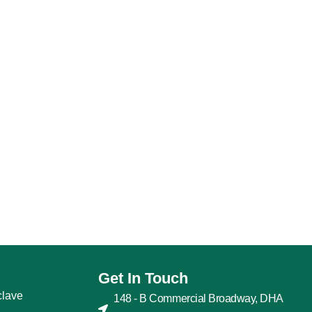
Get In Touch
lave
148 - B Commercial Broadway, DHA