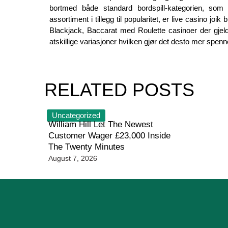
bortmed både standard bordspill-kategorien, so
assortiment i tillegg til popularitet, er live casino joi
Blackjack, Baccarat med Roulette casinoer der gjelde
atskillige variasjoner hvilken gjør det desto mer spe
RELATED POSTS
Uncategorized
William Hill Let The Newest
Customer Wager £23,000 Inside
The Twenty Minutes
August 7, 2026