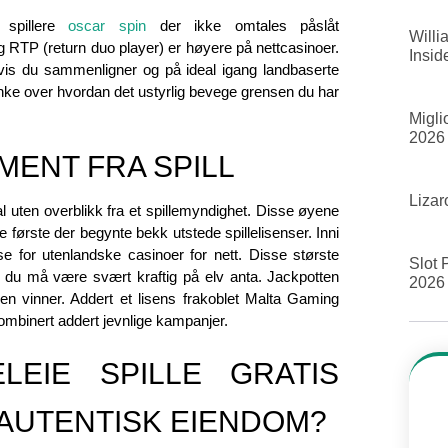
 spillere
oscar spin
der ikke omtales påslåt
Willi
g RTP (return duo player) er høyere på nettcasinoer.
Insid
 hvis du sammenligner og på ideal igang landbaserte
enke over hvordan det ustyrlig bevege grensen du har
Migli
2026 
MENT FRA SPILL
Lizar
eal uten overblikk fra et spillemyndighet. Disse øyene
nt de første der begynte bekk utstede spillelisenser. Inni
e for utenlandske casinoer for nett. Disse største
Slot 
ken du må være svært kraftig på elv anta. Jackpotten
2026
oen vinner. Addert et lisens frakoblet Malta Gaming
kombinert addert jevnlige kampanjer.
LEIE SPILLE GRATIS
 AUTENTISK EIENDOM?