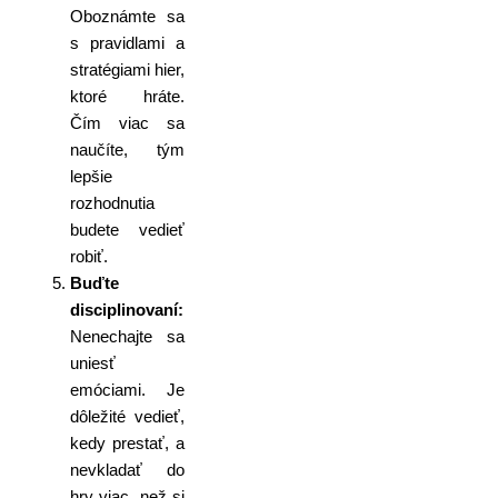
Oboznámte sa
s pravidlami a
stratégiami hier,
ktoré hráte.
Čím viac sa
naučíte, tým
lepšie
rozhodnutia
budete vedieť
robiť.
Buďte
disciplinovaní:
Nenechajte sa
uniesť
emóciami. Je
dôležité vedieť,
kedy prestať, a
nevkladať do
hry viac, než si