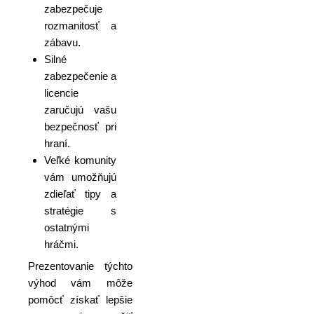
zabezpečuje
rozmanitosť a
zábavu.
Silné
zabezpečenie a
licencie
zaručujú vašu
bezpečnosť pri
hraní.
Veľké komunity
vám umožňujú
zdieľať tipy a
stratégie s
ostatnými
hráčmi.
Prezentovanie týchto
výhod vám môže
pomôcť získať lepšie