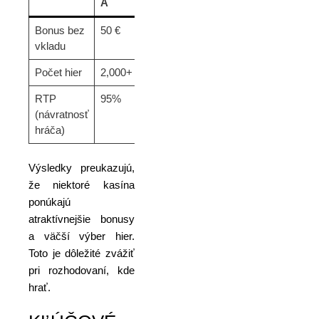
A
B
C
Bonus bez
50 €
30 €
40 €
vkladu
Počet hier
2,000+
1,500+
2,500+
RTP
95%
92%
94%
(návratnosť
hráča)
Výsledky preukazujú,
že niektoré kasína
ponúkajú
atraktívnejšie bonusy
a väčší výber hier.
Toto je dôležité zvážiť
pri rozhodovaní, kde
hrať.