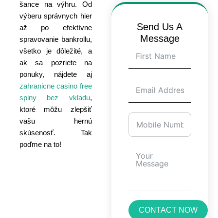
šance na výhru. Od
výberu správnych hier
Send Us A
až po efektívne
Message
spravovanie bankrollu,
všetko je dôležité, a
ak sa pozriete na
ponuky, nájdete aj
zahranicne casino free
spiny bez vkladu
,
ktoré môžu zlepšiť
vašu hernú
skúsenosť. Tak
poďme na to!
CONTACT NOW