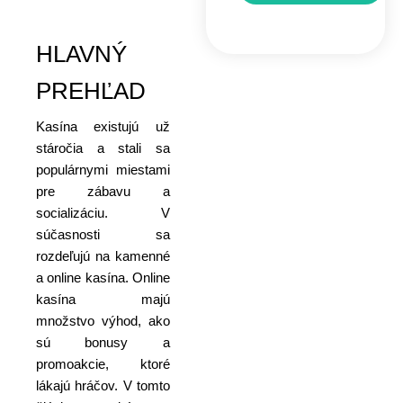
HLAVNÝ
PREHĽAD
Kasína existujú už
stáročia a stali sa
populárnymi miestami
pre zábavu a
socializáciu. V
súčasnosti sa
rozdeľujú na kamenné
a online kasína. Online
kasína majú
množstvo výhod, ako
sú bonusy a
promoakcie, ktoré
lákajú hráčov. V tomto