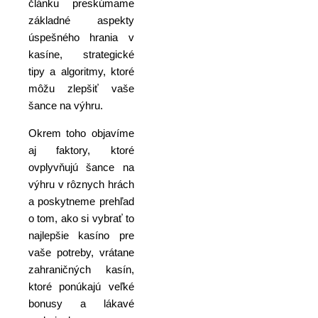
článku preskúmame
základné aspekty
úspešného hrania v
kasíne, strategické
tipy a algoritmy, ktoré
môžu zlepšiť vaše
šance na výhru.
Okrem toho objavíme
aj faktory, ktoré
ovplyvňujú šance na
výhru v rôznych hrách
a poskytneme prehľad
o tom, ako si vybrať to
najlepšie kasíno pre
vaše potreby, vrátane
zahraničných kasín,
ktoré ponúkajú veľké
bonusy a lákavé