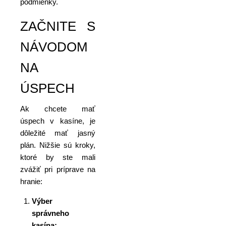
podmienky.
ZAČNITE S
NÁVODOM
NA
ÚSPECH
Ak chcete mať
úspech v kasíne, je
dôležité mať jasný
plán. Nižšie sú kroky,
ktoré by ste mali
zvážiť pri príprave na
hranie:
Výber
správneho
kasína: