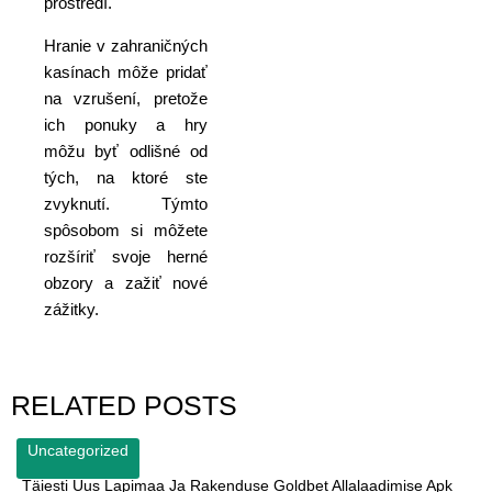
prostredí.
Hranie v zahraničných
kasínach môže pridať
na vzrušení, pretože
ich ponuky a hry
môžu byť odlišné od
tých, na ktoré ste
zvyknutí. Týmto
spôsobom si môžete
rozšíriť svoje herné
obzory a zažiť nové
zážitky.
RELATED POSTS
Uncategorized
Täiesti Uus Lapimaa Ja Rakenduse Goldbet Allalaadimise Apk