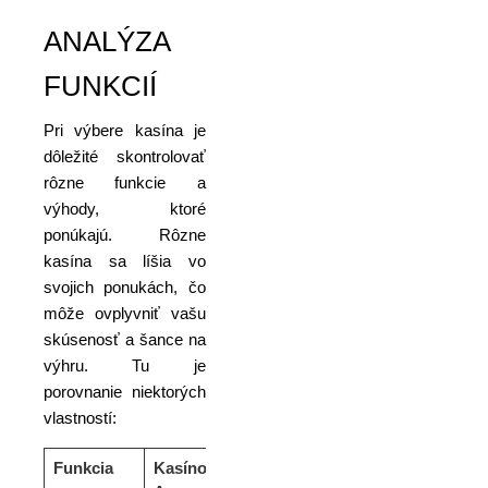
ANALÝZA
FUNKCIÍ
Pri výbere kasína je
dôležité skontrolovať
rôzne funkcie a
výhody, ktoré
ponúkajú. Rôzne
kasína sa líšia vo
svojich ponukách, čo
môže ovplyvniť vašu
skúsenosť a šance na
výhru. Tu je
porovnanie niektorých
vlastností:
Funkcia
Kasíno
Kasíno
Kasíno