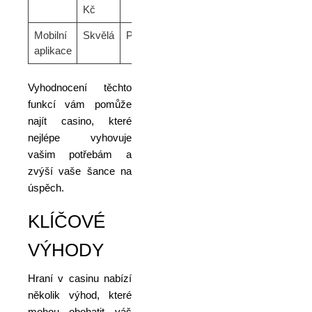
Kč
Mobilní
Skvělá
Průměrná
Slabá
aplikace
Vyhodnocení těchto
funkcí vám pomůže
najít casino, které
nejlépe vyhovuje
vašim potřebám a
zvýší vaše šance na
úspěch.
KLÍČOVÉ
VÝHODY
Hraní v casinu nabízí
několik výhod, které
mohou obohatit váš