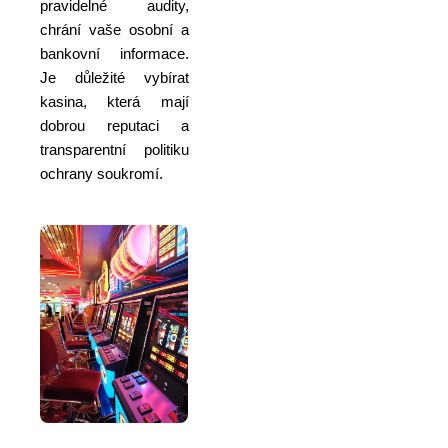
pravidelné audity,
chrání vaše osobní a
bankovní informace.
Je důležité vybírat
kasina, která mají
dobrou reputaci a
transparentní politiku
ochrany soukromí.