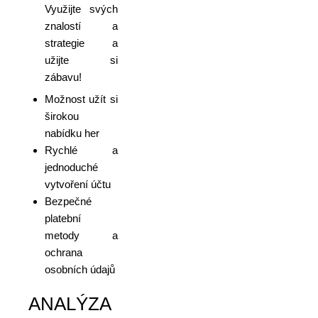
Využijte svých
znalostí a
strategie a
užijte si
zábavu!
Možnost užít si
širokou
nabídku her
Rychlé a
jednoduché
vytvoření účtu
Bezpečné
platební
metody a
ochrana
osobních údajů
ANALÝZA