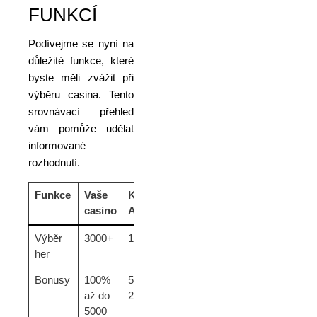
FUNKCÍ
Podívejme se nyní na
důležité funkce, které
byste měli zvážit při
výběru casina. Tento
srovnávací přehled
vám pomůže udělat
informované
rozhodnutí.
Funkce
Vaše
Konkurent
Konkurent
casino
A
B
Výběr
3000+
1500+
2000+
her
Bonusy
100%
50% až do
100% až
až do
2000 Kč
do 3000 Kč
5000