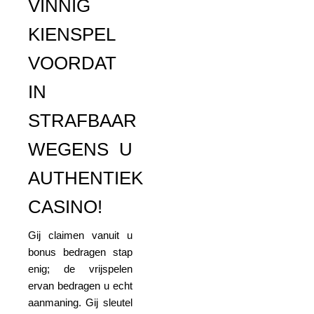
VINNIG
KIENSPEL
VOORDAT
IN
STRAFBAAR
WEGENS U
AUTHENTIEK
CASINO!
Gij claimen vanuit u
bonus bedragen stap
enig; de vrijspelen
ervan bedragen u echt
aanmaning. Gij sleutel