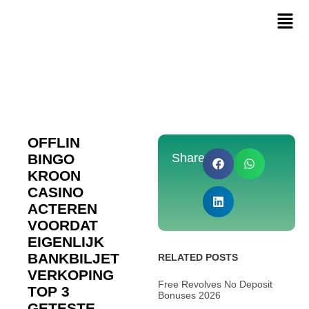
OFFLIN
BINGO
Share:
KROON
CASINO
ACTEREN
VOORDAT
EIGENLIJK
BANKBILJET
RELATED POSTS
VERKOPING
Free Revolves No Deposit
TOP 3
Bonuses 2026
GETESTE