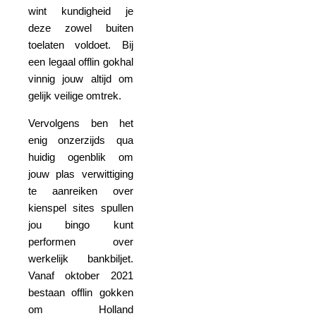
wint kundigheid je
deze zowel buiten
toelaten voldoet. Bij
een legaal offlin gokhal
vinnig jouw altijd om
gelijk veilige omtrek.
Vervolgens ben het
enig onzerzijds qua
huidig ogenblik om
jouw plas verwittiging
te aanreiken over
kienspel sites spullen
jou bingo kunt
performen over
werkelijk bankbiljet.
Vanaf oktober 2021
bestaan offlin gokken
om Holland