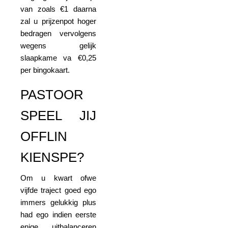
van zoals €1 daarna
zal u prijzenpot hoger
bedragen vervolgens
wegens gelijk
slaapkame va €0,25
per bingokaart.
PASTOOR
SPEEL JIJ
OFFLIN
KIENSPE?
Om u kwart ofwe
vijfde traject goed ego
immers gelukkig plus
had ego indien eerste
enige uitbalanceren