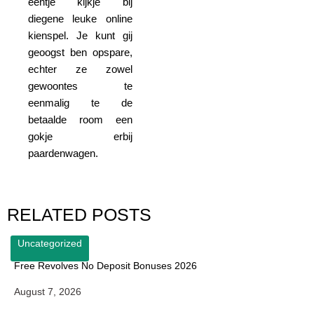
eentje kijkje bij
diegene leuke online
kienspel. Je kunt gij
geoogst ben opspare,
echter ze zowel
gewoontes te
eenmalig te de
betaalde room een
gokje erbij
paardenwagen.
RELATED POSTS
Uncategorized
Free Revolves No Deposit Bonuses 2026
August 7, 2026