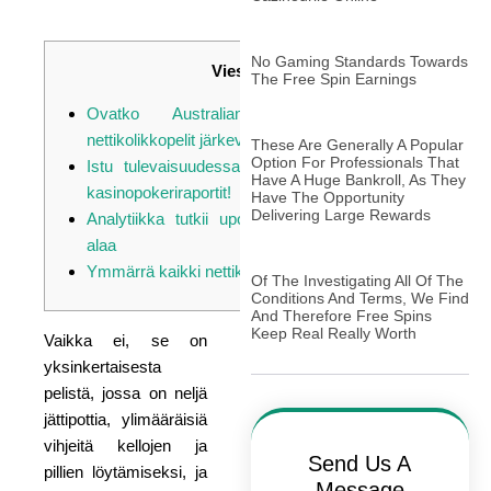
No Gaming Standards Towards
Viestit
The Free Spin Earnings
Ovatko Australian hyödyllisimmät
nettikolikkopelit järkeviä?
These Are Generally A Popular
Option For Professionals That
Istu tulevaisuudessa ja lue suurimmat
Have A Huge Bankroll, As They
kasinopokeriraportit!
Have The Opportunity
Delivering Large Rewards
Analytiikka tutkii upouutta vedonlyönnin
alaa
Ymmärrä kaikki nettikasinoanalyysimme
Of The Investigating All Of The
Conditions And Terms, We Find
And Therefore Free Spins
Keep Real Really Worth
Vaikka ei, se on
yksinkertaisesta
pelistä, jossa on neljä
jättipottia, ylimääräisiä
vihjeitä kellojen ja
Send Us A
pillien löytämiseksi, ja
Message