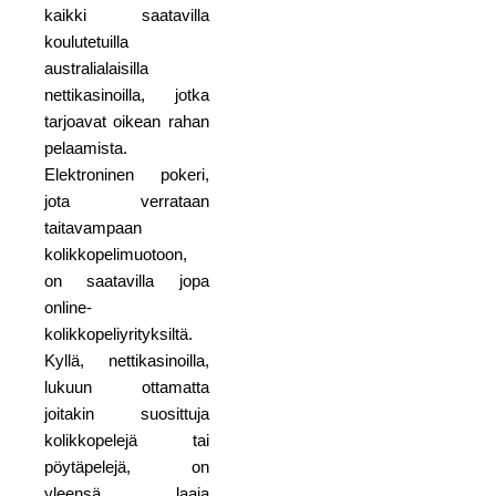
kaikki saatavilla
koulutetuilla
australialaisilla
nettikasinoilla, jotka
tarjoavat oikean rahan
pelaamista.
Elektroninen pokeri,
jota verrataan
taitavampaan
kolikkopelimuotoon,
on saatavilla jopa
online-
kolikkopeliyrityksiltä.
Kyllä, nettikasinoilla,
lukuun ottamatta
joitakin suosittuja
kolikkopelejä tai
pöytäpelejä, on
yleensä laaja