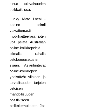
sinua tulevaisuuden
seikkailuissa.
Lucky Mate Local -
kasino toimii
vaivattomasti
mobiililaitteellasi, joten
voit pelata Australian
online-kolikkopelejä
oikealla rahalla
tietokoneasetusten
sijaan. Asiantuntevat
online-kolikkopelit
yhdistävät viihteen ja
turvallisuuden tarjoten
tietoisen
mahdollisuuden
positiiviseen
pelikokemukseen. Jos