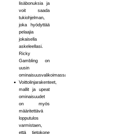
lisäbonuksia ja
voit saada
tukiohjelman,
joka hyödyttää
pelaajia
jokaisella
askeleellasi.
Ricky
Gambling on
uusin
ominaisuusvalikoimassaan.
Voittolinjarakenteet,
mallit ja upeat
ominaisuudet
on myös
määritettävä
lopputulos
varmistaen,
että tietokone