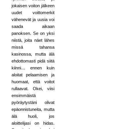
jokaisen voiton jälkeen
uudet voittomerkit
vähenevät ja uusia voi
saada aikaan
panoksen. Se on yksi
niistä, joita näet lähes
missä tahansa
kasinossa, mutta älä
ehdottomasti pidä siitä
kiinni… ennen kuin
aloitat pelaamisen ja
huomaat, että voitot
rullaavat. Okei, viisi
ensimmäistä
pyöräytystäni olivat
epäonnistuneita, mutta
älä huoli, jos
aloittelijasi on hidas.