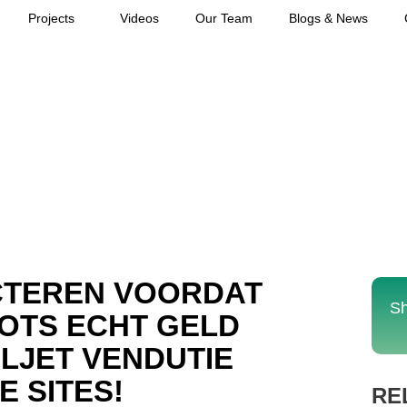
Projects
Videos
Our Team
Blogs & News
ACTEREN VOORDAT
Sh
LOTS ECHT GELD
LJET VENDUTIE
E SITES!
RE