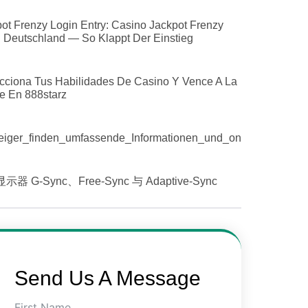
ot Frenzy Login Entry: Casino Jackpot Frenzy
 Deutschland — So Klappt Der Einstieg
cciona Tus Habilidades De Casino Y Vence A La
e En 888starz
teiger_finden_umfassende_Informationen_und_online_casino_
器 G-Sync、Free-Sync 与 Adaptive-Sync
Send Us A Message