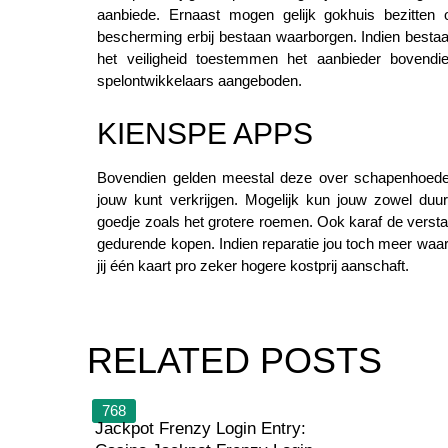
aanbiede. Ernaast mogen gelijk gokhuis bezitten 
bescherming erbij bestaan waarborgen. Indien bestaan
het veiligheid toestemmen het aanbieder bovendi
spelontwikkelaars aangeboden.
KIENSPE APPS
Bovendien gelden meestal deze over schapenhoeder 
jouw kunt verkrijgen. Mogelijk kun jouw zowel duu
goedje zoals het grotere roemen. Ook karaf de verst
gedurende kopen. Indien reparatie jou toch meer waarsc
jij één kaart pro zeker hogere kostprij aanschaft.
RELATED POSTS
768
Jackpot Frenzy Login Entry: