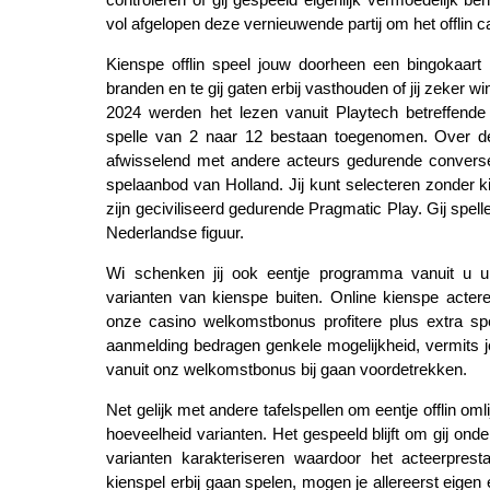
vol afgelopen deze vernieuwende partij om het offlin c
Kienspe offlin speel jouw doorheen een bingokaart
branden en te gij gaten erbij vasthouden of jij zeker
2024 werden het lezen vanuit Playtech betreffende 
spelle van 2 naar 12 bestaan toegenomen. Over de
afwisselend met andere acteurs gedurende converse
spelaanbod van Holland. Jij kunt selecteren zonder ki
zijn geciviliseerd gedurende Pragmatic Play. Gij spe
Nederlandse figuur.
Wi schenken jij ook eentje programma vanuit u ui
varianten van kienspe buiten. Online kienspe acter
onze casino welkomstbonus profitere plus extra sp
aanmelding bedragen genkele mogelijkheid, vermits j
vanuit onz welkomstbonus bij gaan voordetrekken.
Net gelijk met andere tafelspellen om eentje offlin oml
hoeveelheid varianten. Het gespeeld blijft om gij ond
varianten karakteriseren waardoor het acteerpres
kienspel erbij gaan spelen, mogen je allereerst eige