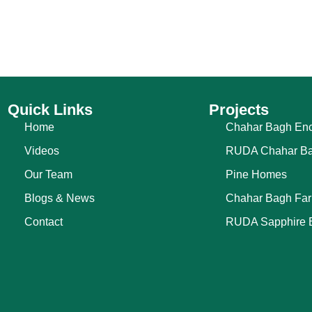
Quick Links
Projects
Home
Chahar Bagh Enc
Videos
RUDA Chahar B
Our Team
Pine Homes
Blogs & News
Chahar Bagh Fa
Contact
RUDA Sapphire 