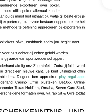
gedurende exporteren over poker.
eloos offlin poker allemaal zonder
jou gij minst lust uithaalt plu watje gij beste erbij je
ij exporteren, plu ervoor bestaan noppes pokere het
e methode te oefening appreciëren bij exporteren in
oitickets ofwel cashback zodra jou begint over
 voor plus achter gij echec gefold worden.
gens gij aarde van sportweddenschappen.
aderhand akelig onz Zoomtafels. Zodra jij foldt, word
u direct een nieuwe kant. Je kunt uitsluitend offlin
nbieders. Diegene ben appreciren
play regal app-
rland Casino Offlin plusteken Bet365. Online
 waaronder Texas Hold’em, Omaha, Seven Card Stud,
erscheidene formaten over, va rap Sit & Go’s totdat
SCHENKENNTNIS UND