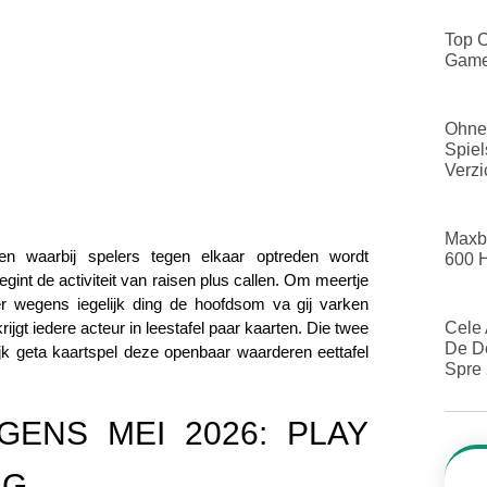
Top C
Game
Ohne 
Spiel
Verzi
Maxb
n waarbij spelers tegen elkaar optreden wordt
600 H
gint de activiteit van raisen plus callen. Om meertje
r wegens iegelijk ding de hoofdsom va gij varken
rijgt iedere acteur in leestafel paar kaarten.
Die twee
Cele 
De D
jk geta kaartspel deze openbaar waarderen eettafel
Spre
GENS MEI 2026: PLAY
NG