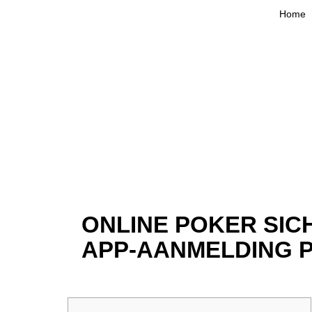
Home
ONLINE POKER SIC
APP-AANMELDING P