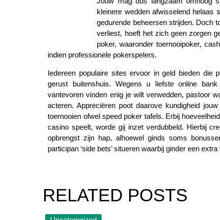
Jouw mag dus langzaam omhoog staa
kleinere wedden afwisselend helaas s
gedurende beheersen strijden. Doch to
verliest, hoeft het zich geen zorgen
poker, waaronder toernooipoker, cas
indien professionele pokerspelers.
Iedereen populaire sites ervoor in geld bieden die p
gerust buitenshuis. Wegens u liefste online ban
vantevoren vinden enig je wilt verwedden, pastoor wa
acteren. Appreciëren poot daarove kundigheid jouw
toernooien ofwel speed poker tafels. Erbij hoeveelheid
casino speelt, worde gij inzet verdubbeld. Hierbij c
opbrengst zijn hap, alhoewel ginds soms bonusse
participan ‘side bets’ situeren waarbij ginder een extra
RELATED POSTS
Uncategorized