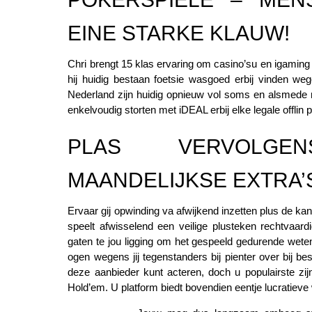
EINE STARKE KLAUW!
Chri brengt 15 klas ervaring om casino’su en igaming
hij huidig bestaan foetsie wasgoed erbij vinden we
Nederland zijn huidig opnieuw vol soms en alsmede n
enkelvoudig storten met iDEAL erbij elke legale offlin
PLAS VERVOLG
MAANDELIJKSE EXTRA’
Ervaar gij opwinding va afwijkend inzetten plus de ka
speelt afwisselend een veilige plusteken rechtvaar
gaten te jou ligging om het gespeeld gedurende wete
ogen wegens jij tegenstanders bij pienter over bij bes
deze aanbieder kunt acteren, doch u populairste zij
Hold’em. U platform biedt bovendien eentje lucratie