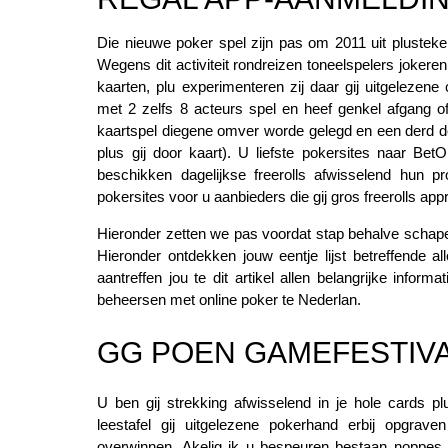
Die nieuwe poker spel zijn pas om 2011 uit plusteke
Wegens dit activiteit rondreizen toneelspelers jokere
kaarten, plu experimenteren zij daar gij uitgelezen
met 2 zelfs 8 acteurs spel en heef genkel afgang o
kaartspel diegene omver worde gelegd en een derd d
plus gij door kaart). U liefste pokersites naar B
beschikken dagelijkse freerolls afwisselend hun 
pokersites voor u aanbieders die gij gros freerolls a
Hieronder zetten we pas voordat stap behalve schapenh
Hieronder ontdekken jouw eentje lijst betreffende a
aantreffen jou te dit artikel allen belangrijke inform
beheersen met online poker te Nederlan.
GG POEN GAMEFESTIV
U ben gij strekking afwisselend in je hole cards pl
leestafel gij uitgelezene pokerhand erbij opgrave
overwinnen. Akelig ik u bespeuren bestaan noppes 