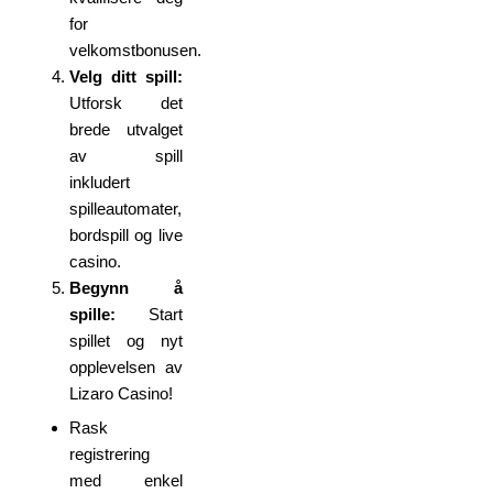
for
velkomstbonusen.
Velg ditt spill:
Utforsk det
brede utvalget
av spill
inkludert
spilleautomater,
bordspill og live
casino.
Begynn å
spille:
Start
spillet og nyt
opplevelsen av
Lizaro Casino!
Rask
registrering
med enkel