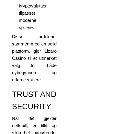
kryptovalutaer
tilpasset
moderne
spillere.
Disse fordelene,
sammen med en solid
plattform, gjør Lizaro
Casino til et utmerket
valg for både
nybegynnere og
erfarne spillere.
TRUST AND
SECURITY
Når det gjelder
nettspill, er tillit og
sikkerhet avgjørende.