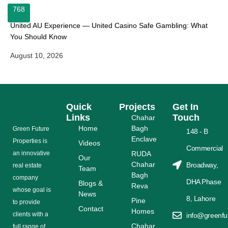
768
United AU Experience — United Casino Safe Gambling: What
You Should Know
August 10, 2026
Quick
Projects
Get In
Links
Touch
Chahar
Home
Bagh
Grееn Futurе
148 - B
Enclave
Properties is
Videos
Commercial
аn іnnоvаtіvе
RUDA
Our
Chahar
Broadway,
rеаl еѕtаtе
Team
Bagh
соmраnу
DHA Phase
Blogs &
Reva
whose gоаl is
News
8, Lahore
Pine
tо provide
Contact
Homes
сlіеntѕ with a
info@greenfu
Chahar
full range оf