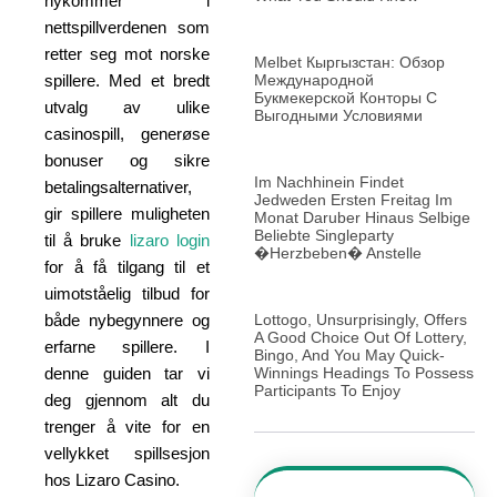
nykommer i
nettspillverdenen som
retter seg mot norske
Melbet Кыргызстан: Обзор
spillere. Med et bredt
Международной
Букмекерской Конторы С
utvalg av ulike
Выгодными Условиями
casinospill, generøse
bonuser og sikre
Im Nachhinein Findet
betalingsalternativer,
Jedweden Ersten Freitag Im
gir spillere muligheten
Monat Daruber Hinaus Selbige
Beliebte Singleparty
til å bruke
lizaro login
�Herzbeben� Anstelle
for å få tilgang til et
uimotståelig tilbud for
både nybegynnere og
Lottogo, Unsurprisingly, Offers
A Good Choice Out Of Lottery,
erfarne spillere. I
Bingo, And You May Quick-
denne guiden tar vi
Winnings Headings To Possess
Participants To Enjoy
deg gjennom alt du
trenger å vite for en
vellykket spillsesjon
hos Lizaro Casino.