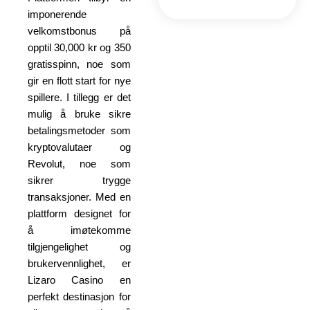
imponerende
velkomstbonus på
opptil 30,000 kr og 350
gratisspinn, noe som
gir en flott start for nye
spillere. I tillegg er det
mulig å bruke sikre
betalingsmetoder som
kryptovalutaer og
Revolut, noe som
sikrer trygge
transaksjoner. Med en
plattform designet for
å imøtekomme
tilgjengelighet og
brukervennlighet, er
Lizaro Casino en
perfekt destinasjon for