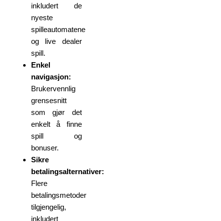
inkludert de
nyeste
spilleautomatene
og live dealer
spill.
Enkel
navigasjon:
Brukervennlig
grensesnitt
som gjør det
enkelt å finne
spill og
bonuser.
Sikre
betalingsalternativer:
Flere
betalingsmetoder
tilgjengelig,
inkludert