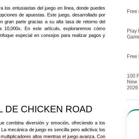
 los entusiastas del juego en línea, donde puedes
Free
opciones de apuestas. Este juego, desarrollado por
gran parte gracias a su alta tasa de retorno del
ta 10,000x. En este artículo, exploraremos cómo
Play
nfoque especial en consejos para realizar pagos y
Game
Free
100 P
New 1
2026
L DE CHICKEN ROAD
e combina diversión y emoción, ofreciendo a los
 La mecánica de juego es sencilla pero adictiva: los
 multiplicadores altos mientras el juego avanza. Con