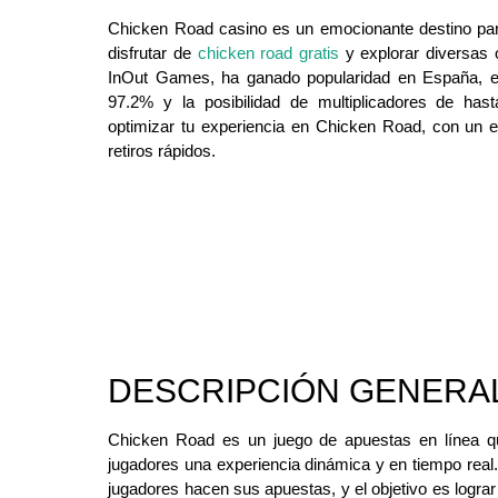
Chicken Road casino es un emocionante destino para
disfrutar de
chicken road gratis
y explorar diversas 
InOut Games, ha ganado popularidad en España, en 
97.2% y la posibilidad de multiplicadores de has
optimizar tu experiencia en Chicken Road, con un e
retiros rápidos.
DESCRIPCIÓN GENERA
Chicken Road es un juego de apuestas en línea qu
jugadores una experiencia dinámica y en tiempo real.
jugadores hacen sus apuestas, y el objetivo es lograr