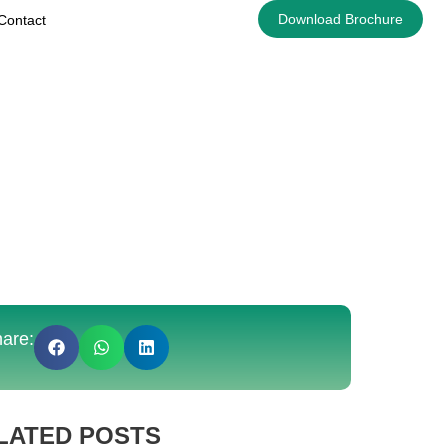
Download Brochure
Contact
are:
LATED POSTS