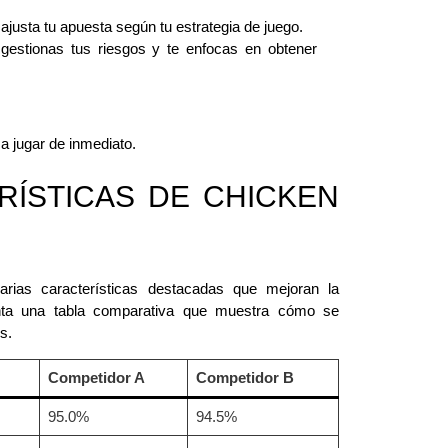
justa tu apuesta según tu estrategia de juego.
 gestionas tus riesgos y te enfocas en obtener
a jugar de inmediato.
RÍSTICAS DE CHICKEN
rias características destacadas que mejoran la
senta una tabla comparativa que muestra cómo se
s.
Competidor A
Competidor B
95.0%
94.5%