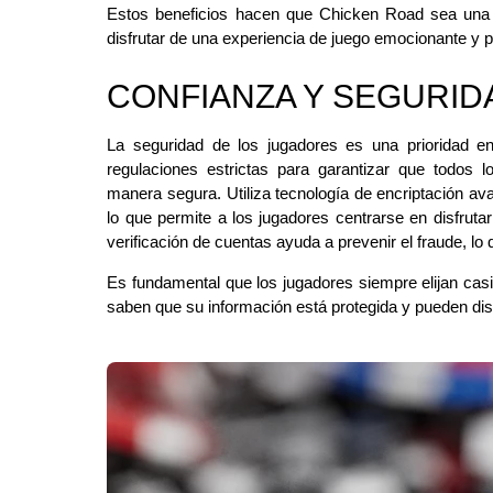
Estos beneficios hacen que Chicken Road sea una o
disfrutar de una experiencia de juego emocionante y p
CONFIANZA Y SEGURID
La seguridad de los jugadores es una prioridad e
regulaciones estrictas para garantizar que todos 
manera segura. Utiliza tecnología de encriptación av
lo que permite a los jugadores centrarse en disfrut
verificación de cuentas ayuda a prevenir el fraude, l
Es fundamental que los jugadores siempre elijan ca
saben que su información está protegida y pueden disf