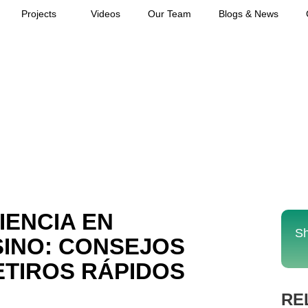
Projects
Videos
Our Team
Blogs & News
IENCIA EN
Sh
SINO: CONSEJOS
ETIROS RÁPIDOS
RE