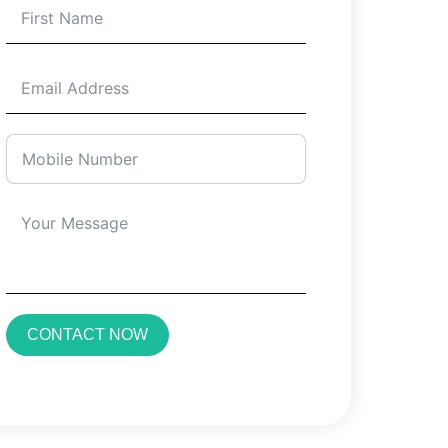
CONTACT NOW