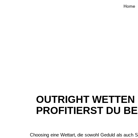
Home
OUTRIGHT WETTEN 
PROFITIERST DU BE
Choosing eine Wettart, die sowohl Geduld als auch Str