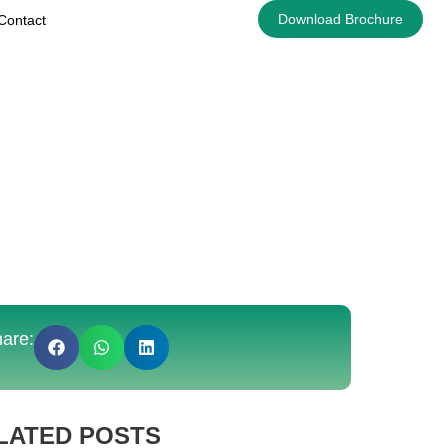
Download Brochure
Contact
are:
LATED POSTS