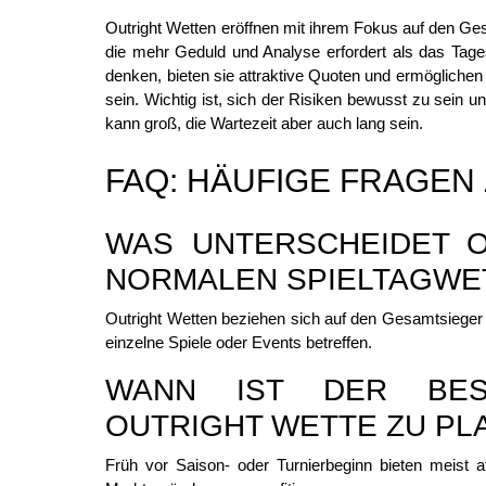
Outright Wetten eröffnen mit ihrem Fokus auf den G
die mehr Geduld und Analyse erfordert als das Tagesge
denken, bieten sie attraktive Quoten und ermöglichen
sein. Wichtig ist, sich der Risiken bewusst zu sein 
kann groß, die Wartezeit aber auch lang sein.
FAQ: HÄUFIGE FRAGEN
WAS UNTERSCHEIDET 
NORMALEN SPIELTAGWE
Outright Wetten beziehen sich auf den Gesamtsiege
einzelne Spiele oder Events betreffen.
WANN IST DER BEST
OUTRIGHT WETTE ZU PL
Früh vor Saison- oder Turnierbeginn bieten meist 