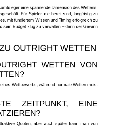
esamtsieger eine spannende Dimension des Wettens,
schäft. Für Spieler, die bereit sind, langfristig zu
 es, mit fundiertem Wissen und Timing erfolgreich zu
und sein Budget klug zu verwalten – denn der Gewinn
 ZU OUTRIGHT WETTEN
OUTRIGHT WETTEN VON
TTEN?
r eines Wettbewerbs, während normale Wetten meist
E ZEITPUNKT, EINE
ATZIEREN?
attraktive Quoten, aber auch später kann man von