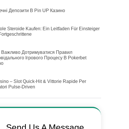
ечні Депозити В Pin UP Казино
le Steroide Kaufen: Ein Leitfaden Für Einsteiger
ortgeschrittene
 Важливо Дотримуватися Правил
овідального Ігрового Процесу В Pokerbet
no
ino – Slot Quick‑Hit & Vittorie Rapide Per
tori Pulse‑Driven
Send Us A Message