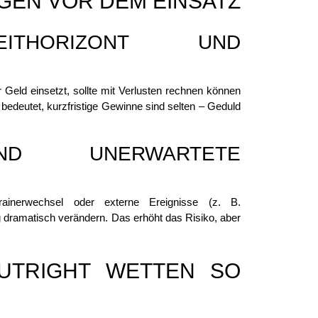
GEN VOR DEM EINSATZ
EITHORIZONT UND
 Geld einsetzt, sollte mit Verlusten rechnen können
bedeutet, kurzfristige Gewinne sind selten – Geduld
ND UNERWARTETE
rainerwechsel oder externe Ereignisse (z. B.
 dramatisch verändern. Das erhöht das Risiko, aber
OUTRIGHT WETTEN SO