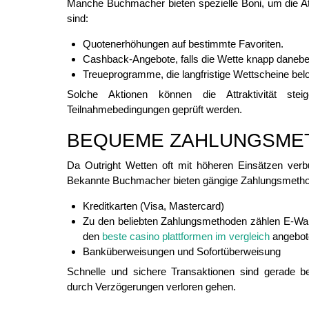
Manche Buchmacher bieten spezielle Boni, um die Att
sind:
Quotenerhöhungen auf bestimmte Favoriten.
Cashback-Angebote, falls die Wette knapp daneben
Treueprogramme, die langfristige Wettscheine bel
Solche Aktionen können die Attraktivität ste
Teilnahmebedingungen geprüft werden.
BEQUEME ZAHLUNGSME
Da Outright Wetten oft mit höheren Einsätzen verbu
Bekannte Buchmacher bieten gängige Zahlungsmetho
Kreditkarten (Visa, Mastercard)
Zu den beliebten Zahlungsmethoden zählen E-Walle
den
beste casino plattformen im vergleich
angebot
Banküberweisungen und Sofortüberweisung
Schnelle und sichere Transaktionen sind gerade be
durch Verzögerungen verloren gehen.