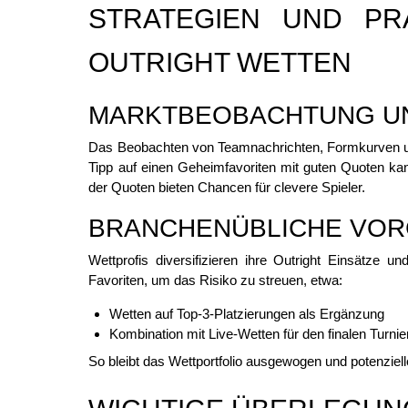
STRATEGIEN UND PR
OUTRIGHT WETTEN
MARKTBEOBACHTUNG UN
Das Beobachten von Teamnachrichten, Formkurven und
Tipp auf einen Geheimfavoriten mit guten Quoten k
der Quoten bieten Chancen für clevere Spieler.
BRANCHENÜBLICHE VO
Wettprofis diversifizieren ihre Outright Einsätze und
Favoriten, um das Risiko zu streuen, etwa:
Wetten auf Top-3-Platzierungen als Ergänzung
Kombination mit Live-Wetten für den finalen Turnie
So bleibt das Wettportfolio ausgewogen und potenziell