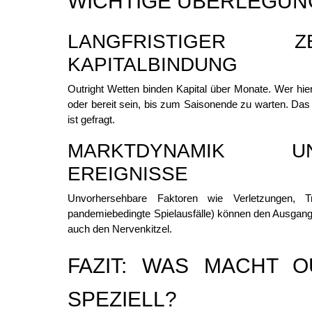
WICHTIGE ÜBERLEGUN
LANGFRISTIGER Z
KAPITALBINDUNG
Outright Wetten binden Kapital über Monate. Wer hier
oder bereit sein, bis zum Saisonende zu warten. Das 
ist gefragt.
MARKTDYNAMIK U
EREIGNISSE
Unvorhersehbare Faktoren wie Verletzungen, T
pandemiebedingte Spielausfälle) können den Ausgang
auch den Nervenkitzel.
FAZIT: WAS MACHT 
SPEZIELL?