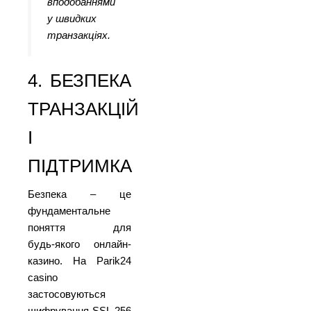
вподобаннями
у швидких
транзакціях.
4. БЕЗПЕКА
ТРАНЗАКЦІЙ
І
ПІДТРИМКА
Безпека – це
фундаментальне
поняття для
будь‑якого онлайн-
казино. На Parik24
casino
застосовуються
шифрування SSL 256