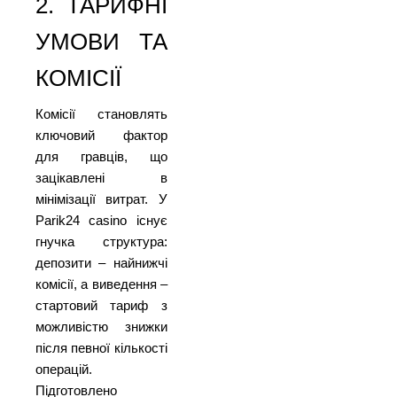
2. ТАРИФНІ
УМОВИ ТА
КОМІСІЇ
Комісії становлять
ключовий фактор
для гравців, що
зацікавлені в
мінімізації витрат. У
Parik24 casino існує
гнучка структура:
депозити – найнижчі
комісії, а виведення –
стартовий тариф з
можливістю знижки
після певної кількості
операцій.
Підготовлено