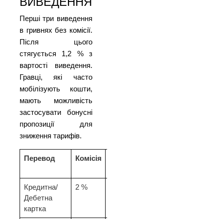
ВИВЕДЕННЯ
Перші три виведення
в гривнях без комісії.
Після цього
стягується 1,2 % з
вартості виведення.
Гравці, які часто
мобілізують кошти,
мають можливість
застосувати бонусні
пропозиції для
зниження тарифів.
Перевод
Комісія
Ліміт
відмов
Кредитна/
2 %
0 ₴
Дебетна
картка