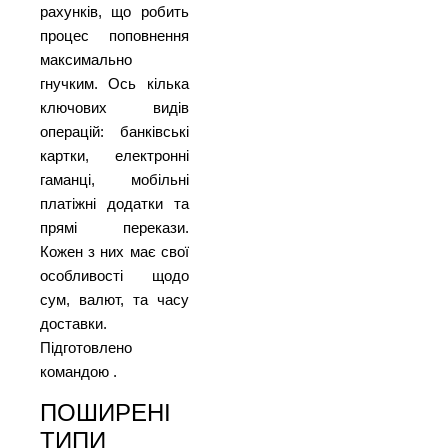
рахунків, що робить
процес поповнення
максимально
гнучким. Ось кілька
ключових видів
операцій: банківські
картки, електронні
гаманці, мобільні
платіжні додатки та
прямі перекази.
Кожен з них має свої
особливості щодо
сум, валют, та часу
доставки.
Підготовлено
командою .
ПОШИРЕНІ
ТИПИ