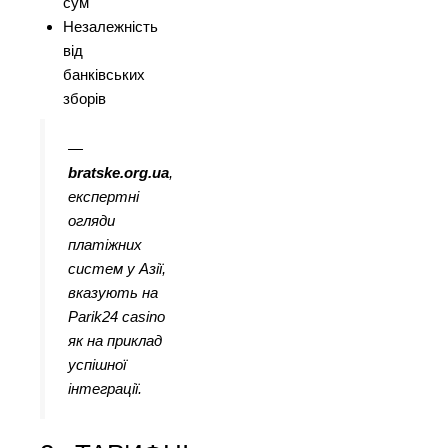
сум
Незалежність
від
банківських
зборів
—
bratske.org.ua
,
експертні
огляди
платіжних
систем у Азії,
вказують на
Parik24 casino
як на приклад
успішної
інтеграції.