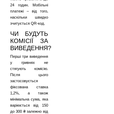
24 годин. Мобільні
платежі – від того,
наскільки швидко
зчитується QR-код.
ЧИ БУДУТЬ
КОМІСІЇ ЗА
ВИВЕДЕННЯ?
Перші три виведення
у гривнях не
стягують комісію.
Після цього
застосовується
фіксована ставка
1,2%, а також
мінімальна сума, яка
варіюється від 150
до 300 ₴ залежно від