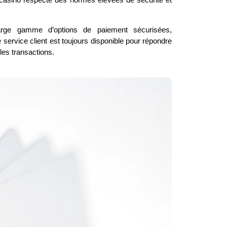
large gamme d’options de paiement sécurisées,
 service client est toujours disponible pour répondre
les transactions.