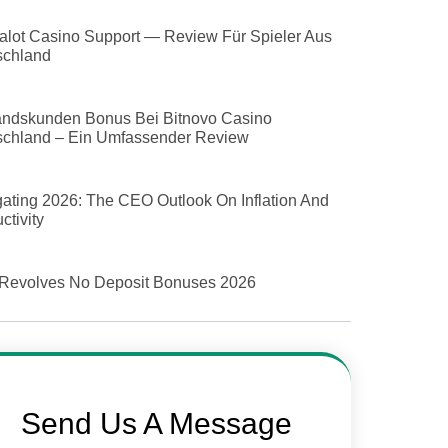
alot Casino Support — Review Für Spieler Aus
schland
andskunden Bonus Bei Bitnovo Casino
schland – Ein Umfassender Review
ating 2026: The CEO Outlook On Inflation And
ctivity
 Revolves No Deposit Bonuses 2026
Send Us A Message