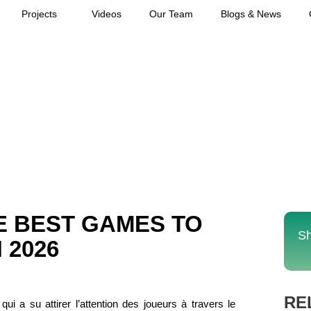
Projects
Videos
Our Team
Blogs & News
HE BEST GAMES TO
Sh
 2026
RE
i a su attirer l’attention des joueurs à travers le