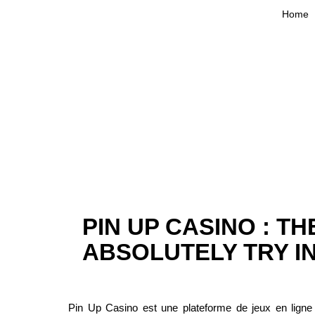
Home
PIN UP CASINO : T
ABSOLUTELY TRY IN
Pin Up Casino est une plateforme de jeux en ligne qu