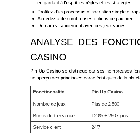
en gardant à l’esprit les règles et les stratégies.
Profitez d’un processus d’inscription simple et rapi
Accédez à de nombreuses options de paiement.
Démarrez rapidement avec des jeux variés.
ANALYSE DES FONCTI
CASINO
Pin Up Casino se distingue par ses nombreuses foncti
un aperçu des principales caractéristiques de la plate
Fonctionnalité
Pin Up Casino
Nombre de jeux
Plus de 2 500
Bonus de bienvenue
120% + 250 spins
Service client
24/7