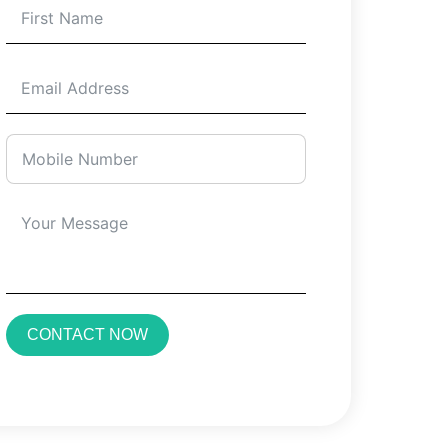
CONTACT NOW