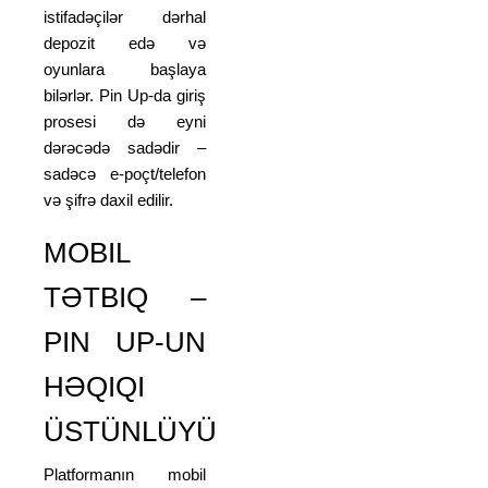
istifadəçilər dərhal
depozit edə və
oyunlara başlaya
bilərlər. Pin Up-da giriş
prosesi də eyni
dərəcədə sadədir –
sadəcə e-poçt/telefon
və şifrə daxil edilir.
MOBIL
TƏTBIQ –
PIN UP-UN
HƏQIQI
ÜSTÜNLÜYÜ
Platformanın mobil