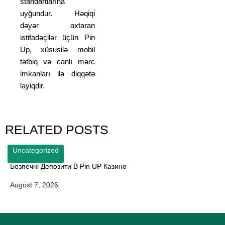
standartlarına
uyğundur. Həqiqi
dəyər axtaran
istifadəçilər üçün Pin
Up, xüsusilə mobil
tətbiq və canlı mərc
imkanları ilə diqqətə
layiqdir.
RELATED POSTS
Uncategorized
Безпечні Депозити В Pin UP Казино
August 7, 2026