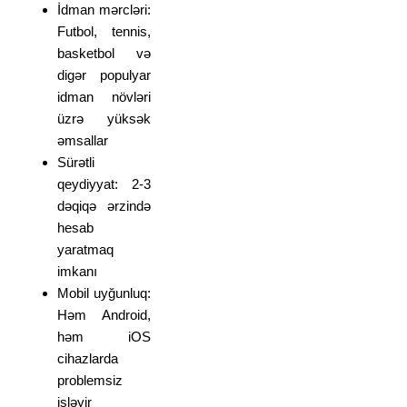
İdman mərcləri:
Futbol, tennis,
basketbol və
digər populyar
idman növləri
üzrə yüksək
əmsallar
Sürətli
qeydiyyat: 2-3
dəqiqə ərzində
hesab
yaratmaq
imkanı
Mobil uyğunluq:
Həm Android,
həm iOS
cihazlarda
problemsiz
işləyir