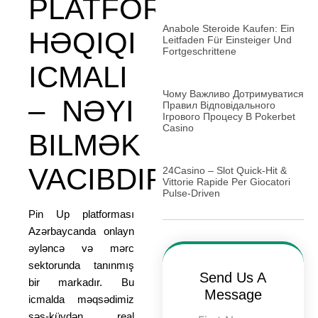
PLATFORMASININ
Anabole Steroide Kaufen: Ein
HƏQIQI
Leitfaden Für Einsteiger Und
Fortgeschrittene
ICMALI
Чому Важливо Дотримуватися
– NƏYI
Правил Відповідального
Ігрового Процесу В Pokerbet
Casino
BILMƏK
VACIBDIR
24Casino – Slot Quick‑Hit &
Vittorie Rapide Per Giocatori
Pulse‑Driven
Pin Up platforması
Azərbaycanda onlayn
əyləncə və mərc
sektorunda tanınmış
Send Us A
bir markadır. Bu
Message
icmalda məqsədimiz
səs-küydən real