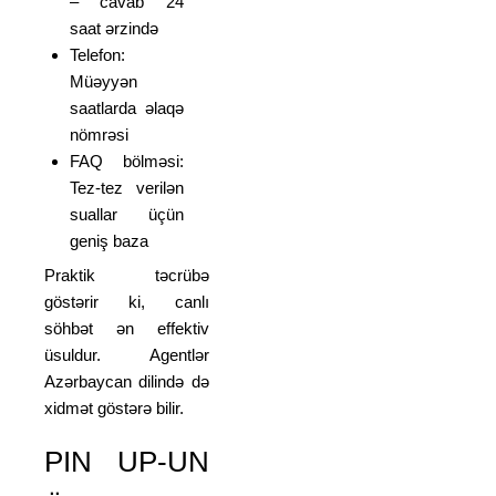
– cavab 24
saat ərzində
Telefon:
Müəyyən
saatlarda əlaqə
nömrəsi
FAQ bölməsi:
Tez-tez verilən
suallar üçün
geniş baza
Praktik təcrübə
göstərir ki, canlı
söhbət ən effektiv
üsuldur. Agentlər
Azərbaycan dilində də
xidmət göstərə bilir.
PIN UP-UN