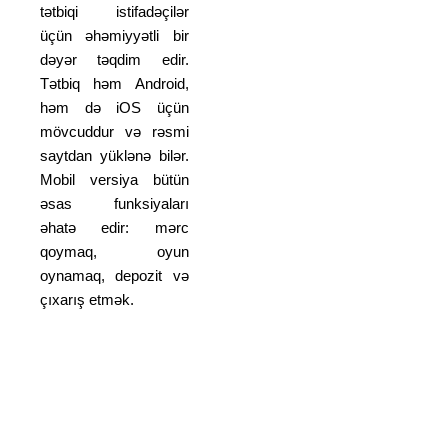
tətbiqi istifadəçilər
üçün əhəmiyyətli bir
dəyər təqdim edir.
Tətbiq həm Android,
həm də iOS üçün
mövcuddur və rəsmi
saytdan yüklənə bilər.
Mobil versiya bütün
əsas funksiyaları
əhatə edir: mərc
qoymaq, oyun
oynamaq, depozit və
çıxarış etmək.