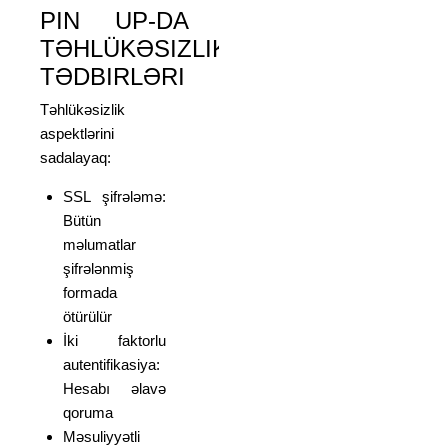
PIN UP-DA
TƏHLÜKƏSIZLIK
TƏDBIRLƏRI
Təhlükəsizlik
aspektlərini
sadalayaq:
SSL şifrələmə:
Bütün
məlumatlar
şifrələnmiş
formada
ötürülür
İki faktorlu
autentifikasiya:
Hesabı əlavə
qoruma
Məsuliyyətli