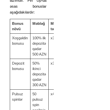
lazımdır. Pin Up-da
əsas bonuslar
aşağıdakılardır:
Bonus
Məbləğ
Mərc
növü
tələbi
Xoşgəldin
100% ilk
x35
bonusu
depozitə
qədər
500 AZN
Depozit
50%
x30
bonusu
ikinci
depozitə
qədər
300 AZN
Pulsuz
50
x40
spinlər
pulsuz
spin