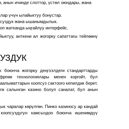
, анын ичинде слоттор, үстөл оюндары, жана
улар үчүн ылайыктуу бонустар.
опсуздук жана ышанымдылык.
оп жатканда ыңгайлуу интерфейс.
ыктуу, анткени ал жогорку сапаттагы тейлөөнү
УЗДУК
к боюнча жогорку деңгээлдеги стандарттарды
рлөө технологиялары менен коргойт, бул
алыматтарын коопсуз сактоого кепилдик берет.
гө салынган казино болуп саналат, бул анын
ык чаралар көрүлгөн. Пинко казиносу ар кандай
 коопсуздугун камсыздоо боюнча ишенимдүү