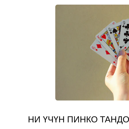
НИ ҮЧҮН ПИНКО ТАНДО