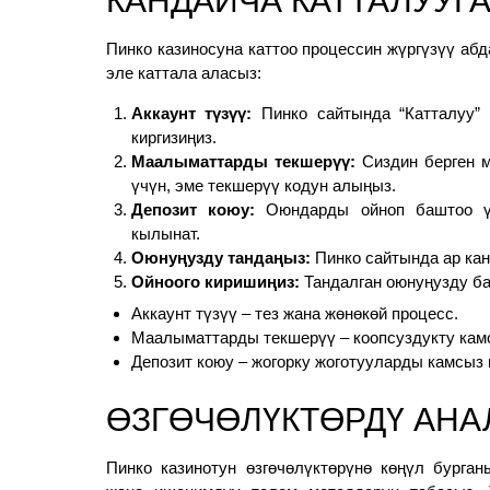
КАНДАЙЧА КАТТАЛУУГ
Пинко казиносуна каттоо процессин жүргүзүү абд
эле каттала аласыз:
Аккаунт түзүү:
Пинко сайтында “Катталуу” 
киргизиңиз.
Маалыматтарды текшерүү:
Сиздин берген 
үчүн, эме текшерүү кодун алыңыз.
Депозит коюу:
Оюндарды ойноп баштоо үчү
кылынат.
Оюнуңузду тандаңыз:
Пинко сайтында ар ка
Ойноого киришиңиз:
Тандалган оюнуңузду ба
Аккаунт түзүү – тез жана жөнөкөй процесс.
Маалыматтарды текшерүү – коопсуздукту кам
Депозит коюу – жогорку жоготууларды камсыз 
ӨЗГӨЧӨЛҮКТӨРДҮ АН
Пинко казинотун өзгөчөлүктөрүнө көңүл бурга