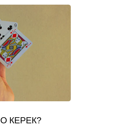
О КЕРЕК?