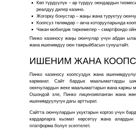
Көп түрдүүлүк – ар түрдүү оюндардын тизмеси
реалдуу дилер казино.
Жогорку бонустар – жаңы жана туруктуу оюнч
Коопсуз төлөмдөр – акча которууларында ко
Чакан мобилдик тиркемелер – смартфондо ойн
Пинко казиносу жаңы оюнчулар үчүн абдан ылай
жана ишенимдүү оюн тажрыйбасын сунуштайт.
ИШЕНИМ ЖАНА КООПС
Пинко казиносу коопсуздук жана ишенимдүүлү
карманат. Сайт бардык маалыматтарды шиф
оюнчулардын жеке маалыматтарын жана каржы ма
Ошондой эле, Пинко лицензияланган жана жөн
ишенимдүүлүгүн дагы арттырат.
Сайтта оюнчулардын укуктарын коргоо үчүн бард
кардарларга кызмат көрсөтүү жана алардын
платформа болуп эсептелет.