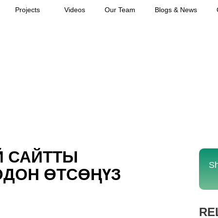
Projects
Videos
Our Team
Blogs & News
Й САЙТТЫ
Sh
ОДОН ӨТСӨҢҮЗ
RE