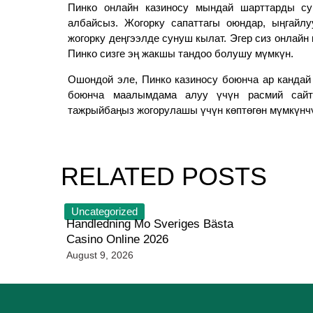
Пинко онлайн казиносу мындай шарттарды су
албайсыз. Жогорку сапаттагы оюндар, ыңгайл
жогорку деңгээлде сунуш кылат. Эгер сиз онлайн
Пинко сизге эң жакшы тандоо болушу мүмкүн.
Ошондой эле, Пинко казиносу боюнча ар кандай
боюнча маалымдама алуу үчүн расмий сайт
тажрыйбаңыз жогорулашы үчүн көптөгөн мүмкүнч
RELATED POSTS
Uncategorized
Handledning Mo Sveriges Bästa
Casino Online 2026
August 9, 2026