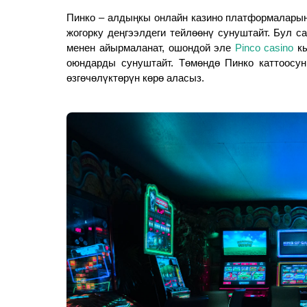
Пинко – алдыңкы онлайн казино платформаларын
жогорку деңгээлдеги тейлөөнү сунуштайт. Бул с
менен айырмаланат, ошондой эле
Pinco casino
кы
оюндарды сунуштайт. Төмөндө Пинко каттоосун
өзгөчөлүктөрүн көрө аласыз.