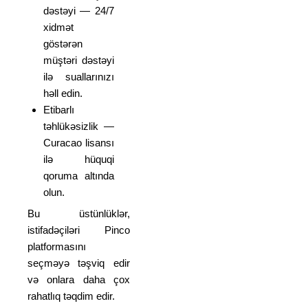
dəstəyi — 24/7
xidmət
göstərən
müştəri dəstəyi
ilə suallarınızı
həll edin.
Etibarlı
təhlükəsizlik —
Curacao lisansı
ilə hüquqi
qoruma altında
olun.
Bu üstünlüklər,
istifadəçiləri Pinco
platformasını
seçməyə təşviq edir
və onlara daha çox
rahatlıq təqdim edir.