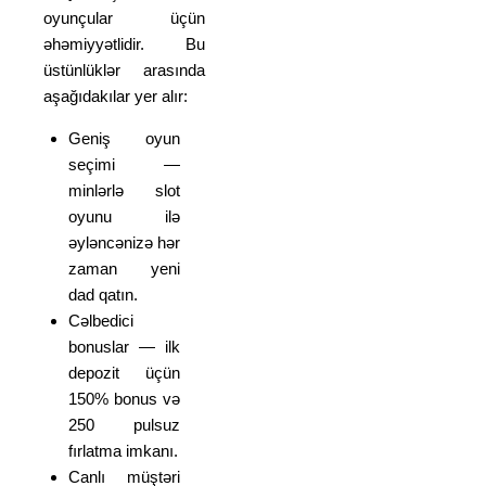
oyunçular üçün
əhəmiyyətlidir. Bu
üstünlüklər arasında
aşağıdakılar yer alır:
Geniş oyun
seçimi —
minlərlə slot
oyunu ilə
əyləncənizə hər
zaman yeni
dad qatın.
Cəlbedici
bonuslar — ilk
depozit üçün
150% bonus və
250 pulsuz
fırlatma imkanı.
Canlı müştəri