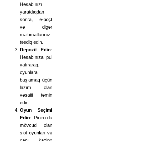
Hesabınızı
yaratdıqdan
sonra, e-poçt
və digər
məlumatlarınızı
təsdiq edin.
Depozit Edin:
Hesabınıza pul
yatıraraq,
oyunlara
başlamaq üçün
lazım olan
vəsaiti təmin
edin.
Oyun Seçimi
Edin:
Pinco-da
mövcud olan
slot oyunları və
canlı kazino