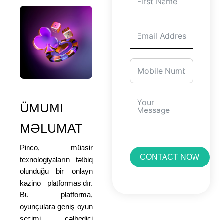
ÜMUMI
MƏLUMAT
Pinco, müasir
CONTACT NOW
texnologiyaların tətbiq
olunduğu bir onlayn
kazino platformasıdır.
Bu platforma,
oyunçulara geniş oyun
seçimi, cəlbedici