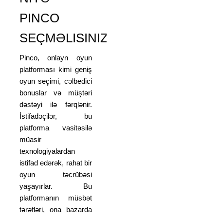
PINCO
SEÇMƏLISINIZ?
Pinco, onlayn oyun
platforması kimi geniş
oyun seçimi, cəlbedici
bonuslar və müştəri
dəstəyi ilə fərqlənir.
İstifadəçilər, bu
platforma vasitəsilə
müasir
texnologiyalardan
istifad edərək, rahat bir
oyun təcrübəsi
yaşayırlar. Bu
platformanın müsbət
tərəfləri, ona bazarda