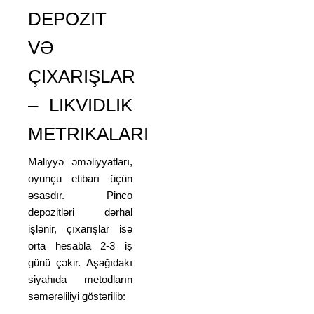
DEPOZIT
VƏ
ÇIXARIŞLAR
– LIKVIDLIK
METRIKALARI
Maliyyə əməliyyatları,
oyunçu etibarı üçün
əsasdır. Pinco
depozitləri dərhal
işlənir, çıxarışlar isə
orta hesabla 2-3 iş
günü çəkir. Aşağıdakı
siyahıda metodların
səmərəliliyi göstərilib: