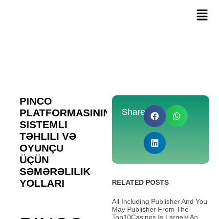
PINCO
PLATFORMASININ
Share:
SISTEMLI
TƏHLILI VƏ
OYUNÇU
ÜÇÜN
SƏMƏRƏLILIK
YOLLARI
RELATED POSTS
All Including Publisher And You
May Publisher From The
Top10Casinos Is Largely An