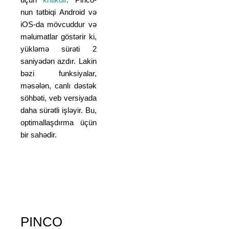
nun tətbiqi Android və
iOS-da mövcuddur və
məlumatlar göstərir ki,
yükləmə sürəti 2
saniyədən azdır. Lakin
bəzi funksiyalar,
məsələn, canlı dəstək
söhbəti, veb versiyada
daha sürətli işləyir. Bu,
optimallaşdırma üçün
bir sahədir.
PINCO