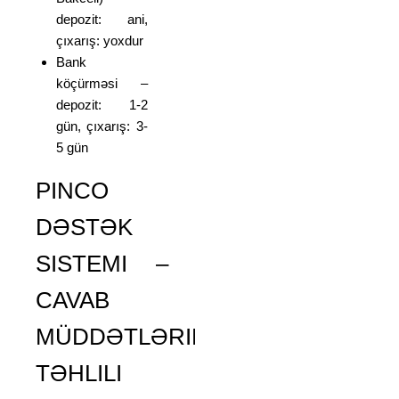
depozit: ani,
çıxarış: yoxdur
Bank
köçürməsi –
depozit: 1-2
gün, çıxarış: 3-
5 gün
PINCO
DƏSTƏK
SISTEMI –
CAVAB
MÜDDƏTLƏRININ
TƏHLILI