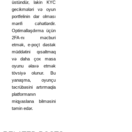
üstündür, lakin KYC
gecikmələri və oyun
portfelinin dar olması
mənfi cəhətlərdir.
Optimallaşdırma üçün
2FA-nı məcburi
etmək, e-poçt dəstək
müddətini qısaltmaq
və daha çox masa
oyunu əlavə etmək
tövsiyə olunur. Bu
yanaşma, oyunçu
təcrübəsini artırmaqla
platformanın
miqyaslana bilməsini
təmin edər.