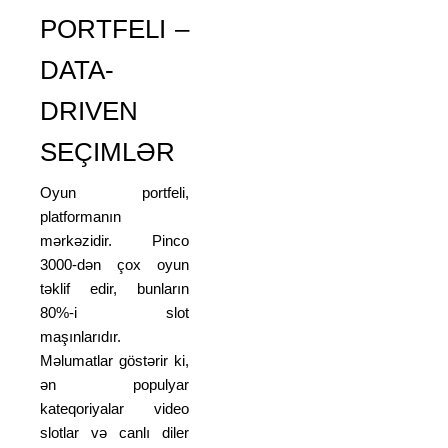
PORTFELI –
DATA-
DRIVEN
SEÇIMLƏR
Oyun portfeli,
platformanın
mərkəzidir. Pinco
3000-dən çox oyun
təklif edir, bunların
80%-i slot
maşınlarıdır.
Məlumatlar göstərir ki,
ən populyar
kateqoriyalar video
slotlar və canlı diler