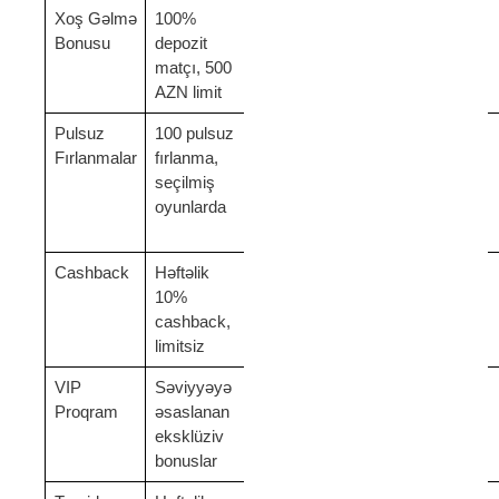
Xoş Gəlmə
100%
35x
Dövriyyə tələbini
Bonusu
depozit
dövriyyə
30x-ə endirin
matçı, 500
tələbi
AZN limit
Pulsuz
100 pulsuz
7 gün
Müddəti 14 günə
Fırlanmalar
fırlanma,
müddət,
qaldırın
seçilmiş
maksimum
oyunlarda
uduş 50
AZN
Cashback
Həftəlik
Yalnız
Qalibiyyətlərə də
10%
itkilərə
cashback əlavə
cashback,
tətbiq
edin
limitsiz
olunur
VIP
Səviyyəyə
Yüksək
Daha aşağı
Proqram
əsaslanan
dövriyyə
həddlərdən
eksklüziv
tələbləri
başlayın
bonuslar