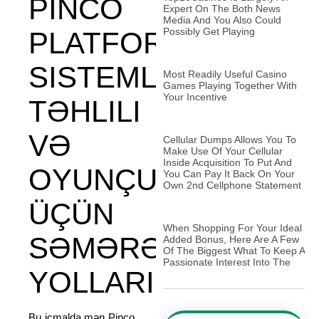
PINCO
Expert On The Both News
Media And You Also Could
Possibly Get Playing
PLATFORMASININ
SISTEMLI
Most Readily Useful Casino
Games Playing Together With
Your Incentive
TƏHLILI
VƏ
Cellular Dumps Allows You To
Make Use Of Your Cellular
Inside Acquisition To Put And
OYUNÇU
You Can Pay It Back On Your
Own 2nd Cellphone Statement
ÜÇÜN
When Shopping For Your Ideal
SƏMƏRƏLILIK
Added Bonus, Here Are A Few
Of The Biggest What To Keep A
Passionate Interest Into The
YOLLARI
Bu icmalda mən Pinco