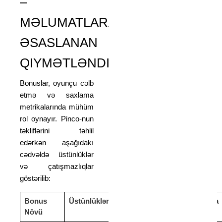
–
MƏLUMATLARA
ƏSASLANAN
QIYMƏTLƏNDIRMƏ
Bonuslar, oyunçu cəlb
etmə və saxlama
metrikalarında mühüm
rol oynayır. Pinco-nun
təkliflərini təhlil
edərkən aşağıdakı
cədvəldə üstünlüklər
və çatışmazlıqlar
göstərilib:
Bonus
Üstünlüklər
Mənfi
Optimallaşdırma
Növü
Cəhətlər
Təklifi