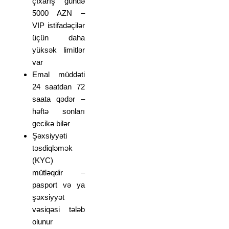
çıxarış gündə
5000 AZN –
VIP istifadəçilər
üçün daha
yüksək limitlər
var
Emal müddəti
24 saatdan 72
saata qədər –
həftə sonları
gecikə bilər
Şəxsiyyəti
təsdiqləmək
(KYC)
mütləqdir –
pasport və ya
şəxsiyyət
vəsiqəsi tələb
olunur