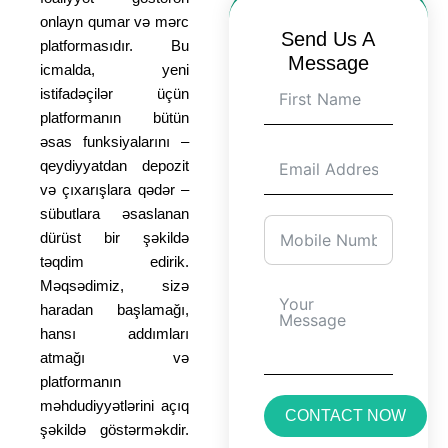
onlayn qumar və mərc
Send Us A
platformasıdır. Bu
Message
icmalda, yeni
istifadəçilər üçün
platformanın bütün
əsas funksiyalarını –
qeydiyyatdan depozit
və çıxarışlara qədər –
sübutlara əsaslanan
dürüst bir şəkildə
təqdim edirik.
Məqsədimiz, sizə
haradan başlamağı,
hansı addımları
atmağı və
platformanın
məhdudiyyətlərini açıq
CONTACT NOW
şəkildə göstərməkdir.