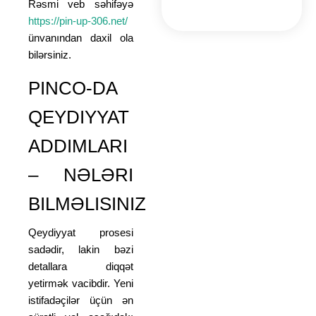
Rəsmi veb səhifəyə
https://pin-up-306.net/
ünvanından daxil ola
bilərsiniz.
PINCO-DA
QEYDIYYAT
ADDIMLARI
– NƏLƏRI
BILMƏLISINIZ
Qeydiyyat prosesi
sadədir, lakin bəzi
detallara diqqət
yetirmək vacibdir. Yeni
istifadəçilər üçün ən