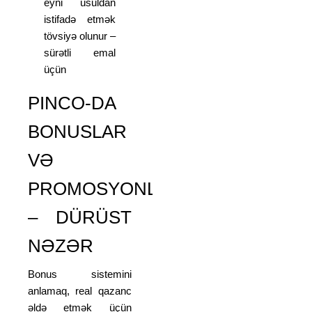
eyni üsuldan
istifadə etmək
tövsiyə olunur –
sürətli emal
üçün
PINCO-DA
BONUSLAR
VƏ
PROMOSYONLAR
– DÜRÜST
NƏZƏR
Bonus sistemini
anlamaq, real qazanc
əldə etmək üçün