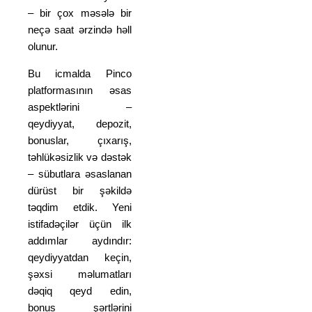
– bir çox məsələ bir
neçə saat ərzində həll
olunur.
Bu icmalda Pinco
platformasının əsas
aspektlərini –
qeydiyyat, depozit,
bonuslar, çıxarış,
təhlükəsizlik və dəstək
– sübutlara əsaslanan
dürüst bir şəkildə
təqdim etdik. Yeni
istifadəçilər üçün ilk
addımlar aydındır:
qeydiyyatdan keçin,
şəxsi məlumatları
dəqiq qeyd edin,
bonus şərtlərini