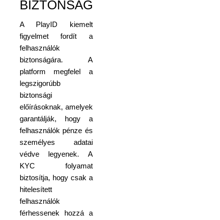
BIZTONSÁG
A PlayID kiemelt
figyelmet fordít a
felhasználók
biztonságára. A
platform megfelel a
legszigorúbb
biztonsági
előírásoknak, amelyek
garantálják, hogy a
felhasználók pénze és
személyes adatai
védve legyenek. A
KYC folyamat
biztosítja, hogy csak a
hitelesített
felhasználók
férhessenek hozzá a