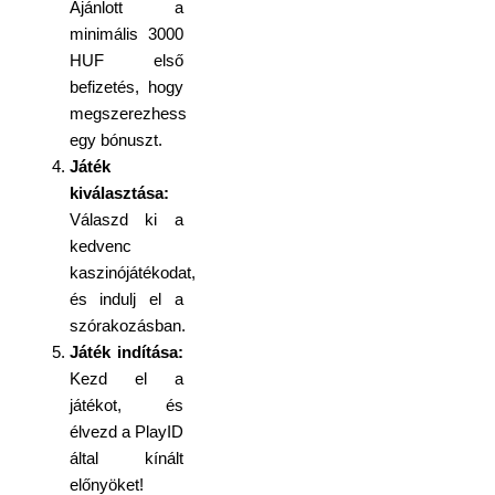
Ajánlott a
minimális 3000
HUF első
befizetés, hogy
megszerezhess
egy bónuszt.
Játék
kiválasztása:
Válaszd ki a
kedvenc
kaszinójátékodat,
és indulj el a
szórakozásban.
Játék indítása:
Kezd el a
játékot, és
élvezd a PlayID
által kínált
előnyöket!