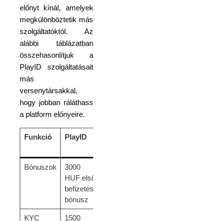
előnyt kínál, amelyek
megkülönböztetik más
szolgáltatóktól. Az
alábbi táblázatban
összehasonlítjuk a
PlayID szolgáltatásait
más
versenytársakkal,
hogy jobban ráláthass
a platform előnyeire.
Funkció
PlayID
Versenytárs
Versenytárs
A
B
Bónuszok
3000
2000 HUF
2500 HUF
HUF első
befizetési
bónusz
KYC
1500
Nincs
1000 HUF