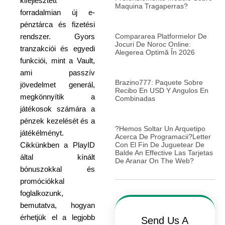
kifejlesztett
Maquina Tragaperras?
forradalmian új e-
pénztárca és fizetési
rendszer. Gyors
Compararea Platformelor De
Jocuri De Noroc Online:
tranzakciói és egyedi
Alegerea Optimă În 2026
funkciói, mint a Vault,
ami passzív
Brazino777: Paquete Sobre
jövedelmet generál,
Recibo En USD Y Angulos En
megkönnyítik a
Combinadas
játékosok számára a
pénzek kezelését és a
?Hemos Soltar Un Arquetipo
játékélményt.
Acerca De Programacii?letter
Cikkünkben a PlayID
Con El Fin De Juguetear De
Balde An Effective Las Tarjetas
által kínált
De Aranar On The Web?
bónuszokkal és
promóciókkal
foglalkozunk,
bemutatva, hogyan
érhetjük el a legjobb
Send Us A