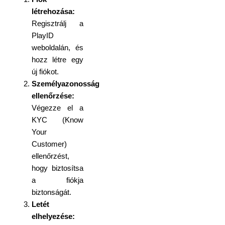
létrehozása:
Regisztrálj a
PlayID
weboldalán, és
hozz létre egy
új fiókot.
Személyazonosság
ellenőrzése:
Végezze el a
KYC (Know
Your
Customer)
ellenőrzést,
hogy biztosítsa
a fiókja
biztonságát.
Letét
elhelyezése: