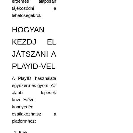
érdemes alaposan
tájékozódni a
lehetőségekről.
HOGYAN
KEZDJ EL
JÁTSZANI A
PLAYID-VEL
A PlayID használata
egyszerű és gyors. Az
alábbi lépések
követésével
könnyedén
csatlakozhatsz a
platformhoz:
Fiók