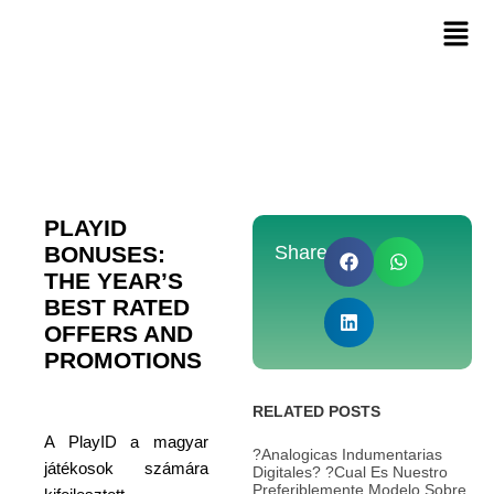
PLAYID
BONUSES:
Share:
THE YEAR’S
BEST RATED
OFFERS AND
PROMOTIONS
RELATED POSTS
A PlayID a magyar
?Analogicas Indumentarias
játékosok számára
Digitales? ?Cual Es Nuestro
Preferiblemente Modelo Sobre