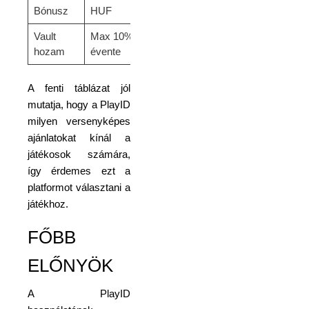
Bónusz
HUF
Vault
Max 10%
Nincs
5%
hozam
évente
A fenti táblázat jól
mutatja, hogy a PlayID
milyen versenyképes
ajánlatokat kínál a
játékosok számára,
így érdemes ezt a
platformot választani a
játékhoz.
FŐBB
ELŐNYÖK
A PlayID