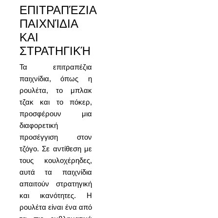
ΕΠΙΤΡΑΠΈΖΙΑ
ΠΑΙΧΝΊΔΙΑ
ΚΑΙ
ΣΤΡΑΤΗΓΙΚΉ
Τα επιτραπέζια
παιχνίδια, όπως η
ρουλέτα, το μπλακ
τζακ και το πόκερ,
προσφέρουν μια
διαφορετική
προσέγγιση στον
τζόγο. Σε αντίθεση με
τους κουλοχέρηδες,
αυτά τα παιχνίδια
απαιτούν στρατηγική
και ικανότητες. Η
ρουλέτα είναι ένα από