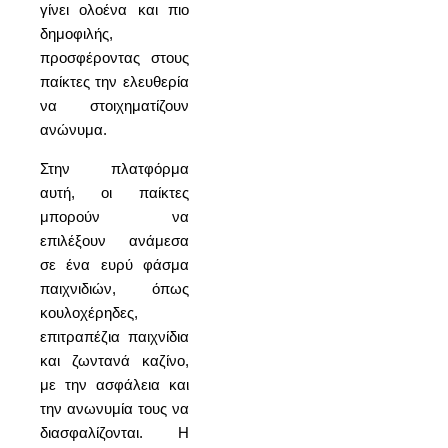
γίνει ολοένα και πιο
δημοφιλής,
προσφέροντας στους
παίκτες την ελευθερία
να στοιχηματίζουν
ανώνυμα.
Στην πλατφόρμα
αυτή, οι παίκτες
μπορούν να
επιλέξουν ανάμεσα
σε ένα ευρύ φάσμα
παιχνιδιών, όπως
κουλοχέρηδες,
επιτραπέζια παιχνίδια
και ζωντανά καζίνο,
με την ασφάλεια και
την ανωνυμία τους να
διασφαλίζονται. Η