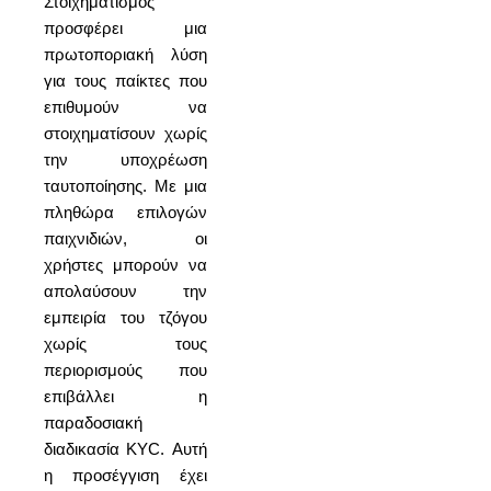
Στοιχηματισμός
προσφέρει μια
πρωτοποριακή λύση
για τους παίκτες που
επιθυμούν να
στοιχηματίσουν χωρίς
την υποχρέωση
ταυτοποίησης. Με μια
πληθώρα επιλογών
παιχνιδιών, οι
χρήστες μπορούν να
απολαύσουν την
εμπειρία του τζόγου
χωρίς τους
περιορισμούς που
επιβάλλει η
παραδοσιακή
διαδικασία KYC. Αυτή
η προσέγγιση έχει