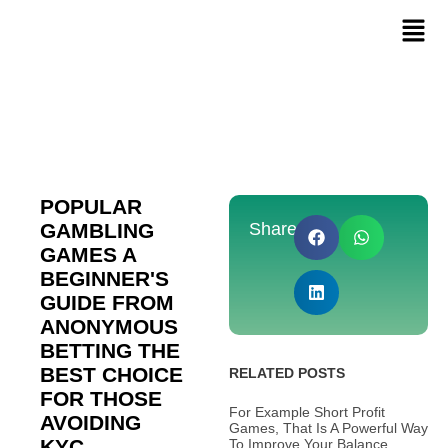
POPULAR
GAMBLING
Share:
GAMES A
BEGINNER'S
GUIDE FROM
ANONYMOUS
BETTING THE
BEST CHOICE
RELATED POSTS
FOR THOSE
For Example Short Profit
AVOIDING
Games, That Is A Powerful Way
KYC
To Improve Your Balance