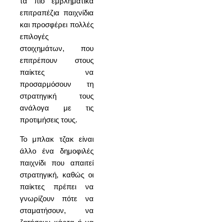
τα πιο εμβληματικά
επιτραπέζια παιχνίδια
και προσφέρει πολλές
επιλογές
στοιχημάτων, που
επιτρέπουν στους
παίκτες να
προσαρμόσουν τη
στρατηγική τους
ανάλογα με τις
προτιμήσεις τους.
Το μπλακ τζακ είναι
άλλο ένα δημοφιλές
παιχνίδι που απαιτεί
στρατηγική, καθώς οι
παίκτες πρέπει να
γνωρίζουν πότε να
σταματήσουν, να