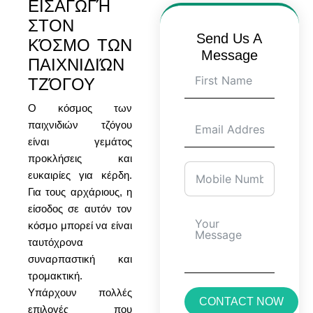
ΕΙΣΑΓΩΓΉ
ΣΤΟΝ
Send Us A
ΚΌΣΜΟ ΤΩΝ
Message
ΠΑΙΧΝΙΔΙΏΝ
ΤΖΌΓΟΥ
Ο κόσμος των
παιχνιδιών τζόγου
είναι γεμάτος
προκλήσεις και
ευκαιρίες για κέρδη.
Για τους αρχάριους, η
είσοδος σε αυτόν τον
κόσμο μπορεί να είναι
ταυτόχρονα
συναρπαστική και
τρομακτική.
Υπάρχουν πολλές
CONTACT NOW
επιλογές που