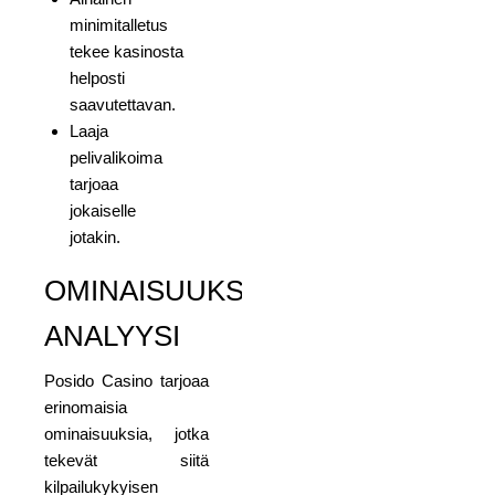
minimitalletus
tekee kasinosta
helposti
saavutettavan.
Laaja
pelivalikoima
tarjoaa
jokaiselle
jotakin.
OMINAISUUKSIEN
ANALYYSI
Posido Casino tarjoaa
erinomaisia
ominaisuuksia, jotka
tekevät siitä
kilpailukykyisen