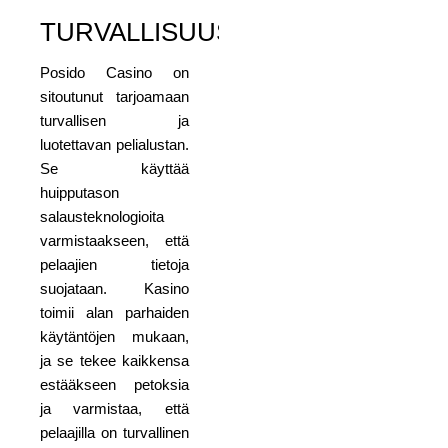
TURVALLISUUS
Posido Casino on
sitoutunut tarjoamaan
turvallisen ja
luotettavan pelialustan.
Se käyttää
huipputason
salausteknologioita
varmistaakseen, että
pelaajien tietoja
suojataan. Kasino
toimii alan parhaiden
käytäntöjen mukaan,
ja se tekee kaikkensa
estääkseen petoksia
ja varmistaa, että
pelaajilla on turvallinen