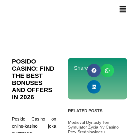
POSIDO
CASINO: FIND
Share:
THE BEST
BONUSES
AND OFFERS
IN 2026
RELATED POSTS
Posido Casino on
Medieval Dynasty Ten
online-kasino, joka
Symulator Życia Nv Casino
Przy Średniowieczu