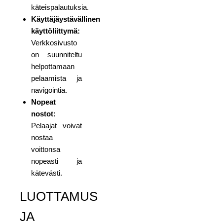
käteispalautuksia.
Käyttäjäystävällinen
käyttöliittymä:
Verkkosivusto
on suunniteltu
helpottamaan
pelaamista ja
navigointia.
Nopeat
nostot:
Pelaajat voivat
nostaa
voittonsa
nopeasti ja
kätevästi.
LUOTTAMUS
JA