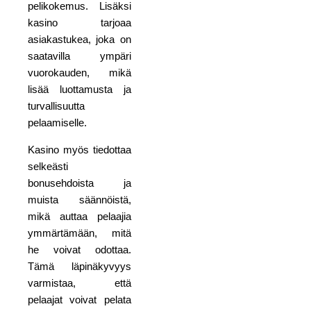
pelikokemus. Lisäksi
kasino tarjoaa
asiakastukea, joka on
saatavilla ympäri
vuorokauden, mikä
lisää luottamusta ja
turvallisuutta
pelaamiselle.
Kasino myös tiedottaa
selkeästi
bonusehdoista ja
muista säännöistä,
mikä auttaa pelaajia
ymmärtämään, mitä
he voivat odottaa.
Tämä läpinäkyvyys
varmistaa, että
pelaajat voivat pelata