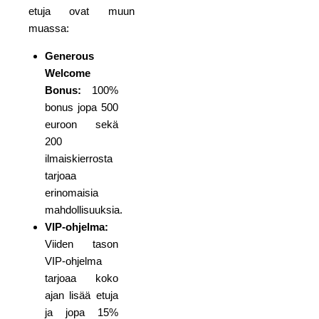
etuja ovat muun
muassa:
Generous
Welcome
Bonus:
100%
bonus jopa 500
euroon sekä
200
ilmaiskierrosta
tarjoaa
erinomaisia
mahdollisuuksia.
VIP-ohjelma:
Viiden tason
VIP-ohjelma
tarjoaa koko
ajan lisää etuja
ja jopa 15%