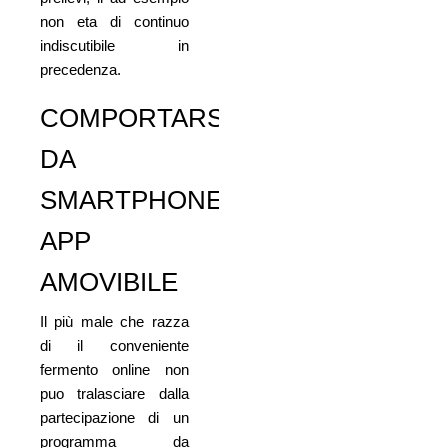
non eta di continuo
indiscutibile in
precedenza.
COMPORTARSI
DA
SMARTPHONE:
APP
AMOVIBILE
Il più male che razza
di il conveniente
fermento online non
puo tralasciare dalla
partecipazione di un
programma da