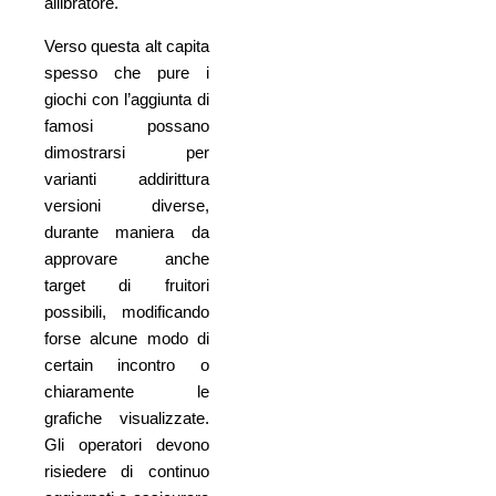
allibratore.
Verso questa alt capita
spesso che pure i
giochi con l’aggiunta di
famosi possano
dimostrarsi per
varianti addirittura
versioni diverse,
durante maniera da
approvare anche
target di fruitori
possibili, modificando
forse alcune modo di
certain incontro o
chiaramente le
grafiche visualizzate.
Gli operatori devono
risiedere di continuo