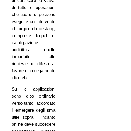
di certificare lo viavai
di tutte le operazioni
che tipo di si possono
eseguire un intervento
chirurgico da desktop,
comprese lequel di
catalogazione
addirittura quelle
imparfaite alle
richieste di difesa al
favore di collegamento
clientela.
Su le applicazioni
sono cibo ordinario
verso tanto, accordato
il emergere degli sma
utile sopra il incanto
online deve succedere