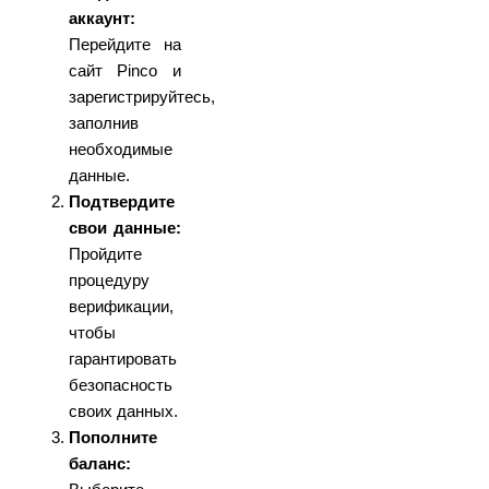
аккаунт:
Перейдите на
сайт Pinco и
зарегистрируйтесь,
заполнив
необходимые
данные.
Подтвердите
свои данные:
Пройдите
процедуру
верификации,
чтобы
гарантировать
безопасность
своих данных.
Пополните
баланс: