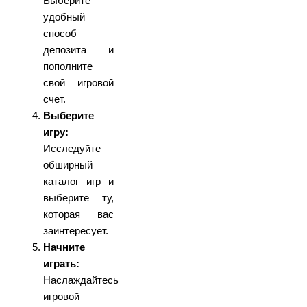
Выберите
удобный
способ
депозита и
пополните
свой игровой
счет.
Выберите
игру:
Исследуйте
обширный
каталог игр и
выберите ту,
которая вас
заинтересует.
Начните
играть:
Наслаждайтесь
игровой