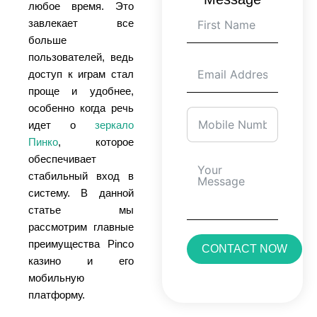
любое время. Это
завлекает все
больше
пользователей, ведь
доступ к играм стал
проще и удобнее,
особенно когда речь
идет о
зеркало
Пинко
, которое
обеспечивает
стабильный вход в
систему. В данной
статье мы
рассмотрим главные
преимущества Pinco
CONTACT NOW
казино и его
мобильную
платформу.