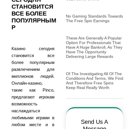
СТАНОВИТСЯ
ВСЕ БОЛЕЕ
No Gaming Standards Towards
ПОПУЛЯРНЫМ
The Free Spin Earnings
Р
These Are Generally A Popular
Option For Professionals That
Have A Huge Bankroll, As They
Казино сегодня
Have The Opportunity
становится все
Delivering Large Rewards
более популярным
развлечением для
Of The Investigating All Of The
миллионов людей.
Conditions And Terms, We Find
Онлайн-казино,
And Therefore Free Spins
Keep Real Really Worth
такие как Pinco,
предлагают игрокам
возможность
наслаждаться
любимыми играми в
Send Us A
любом месте и в
Message