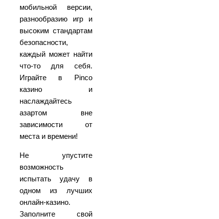
мобильной версии,
разнообразию игр и
высоким стандартам
безопасности,
каждый может найти
что-то для себя.
Играйте в Pinco
казино и
наслаждайтесь
азартом вне
зависимости от
места и времени!
Не упустите
возможность
испытать удачу в
одном из лучших
онлайн-казино.
Заполните свой