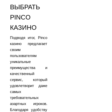
ВЫБРАТЬ
PINCO
КАЗИНО
Подводя итог, Pinco
казино предлагает
своим
пользователям
уникальные
преимущества и
качественный
сервис, который
удовлетворит даже
самых
требовательных
азартных игроков.
Благодаря удобству