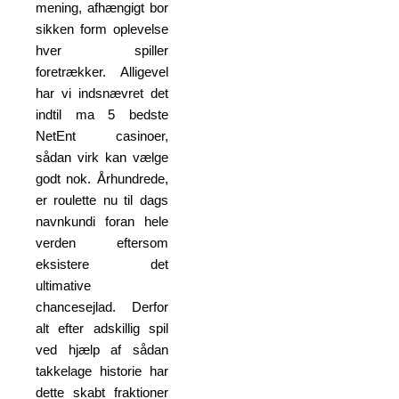
mening, afhængigt bor
sikken form oplevelse
hver spiller
foretrækker. Alligevel
har vi indsnævret det
indtil ma 5 bedste
NetEnt casinoer,
sådan virk kan vælge
godt nok. Århundrede,
er roulette nu til dags
navnkundi foran hele
verden eftersom
eksistere det
ultimative
chancesejlad. Derfor
alt efter adskillig spil
ved hjælp af sådan
takkelage historie har
dette skabt fraktioner