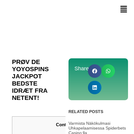
PRØV DE
YOYOSPINS
Share:
JACKPOT
BEDSTE
IDRÆT FRA
NETENT!
RELATED POSTS
Varmista Näkökulmasi
Content
Uhkapelaamisessa Spiderbets
Casino:lla