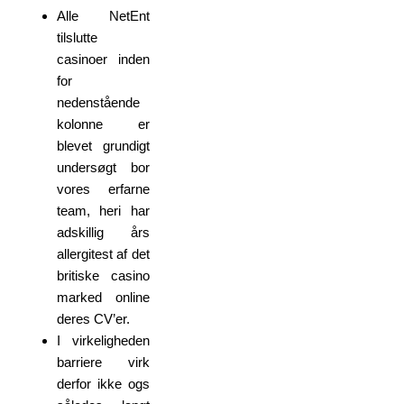
Alle NetEnt
tilslutte
casinoer inden
for
nedenstående
kolonne er
blevet grundigt
undersøgt bor
vores erfarne
team, heri har
adskillig års
allergitest af det
britiske casino
marked online
deres CV’er.
I virkeligheden
barriere virk
derfor ikke ogs