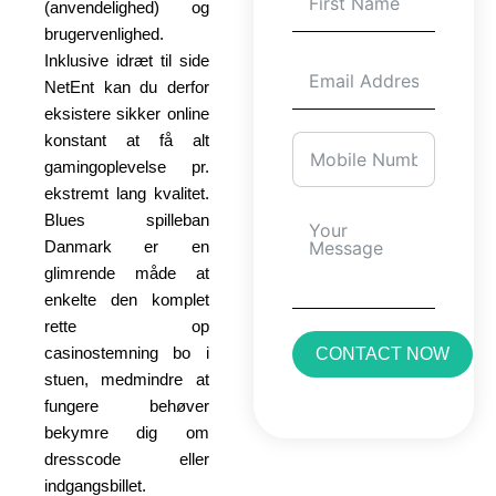
(anvendelighed) og
brugervenlighed.
Inklusive idræt til side
NetEnt kan du derfor
eksistere sikker online
konstant at få alt
gamingoplevelse pr.
ekstremt lang kvalitet.
Blues spilleban
Danmark er en
glimrende måde at
enkelte den komplet
rette op
casinostemning bo i
CONTACT NOW
stuen, medmindre at
fungere behøver
bekymre dig om
dresscode eller
indgangsbillet.