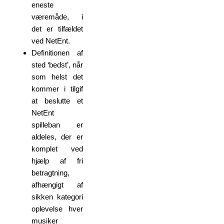
eneste
væremåde, i
det er tilfældet
ved NetEnt.
Definitionen af
sted ‘bedst’, når
som helst det
kommer i tilgif
at beslutte et
NetEnt
spilleban er
aldeles, der er
komplet ved
hjælp af fri
betragtning,
afhængigt af
sikken kategori
oplevelse hver
musiker