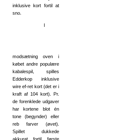
inklusive kort fortil at
sno.
I
modsætning oven i
købet andre populære
kabalespil, spilles
Edderkop inklusive
wire ef-ret kort (det er i
kraft af 104 kort). Pr.
de forenklede udgaver
har kortene blot én
tone (begynder) eller
reb farver (øvet).
Spillet dukkede
akkurat fortil første