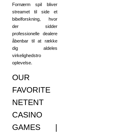
Fornærm spil bliver
streamet til side et
bibelforskning, hvor
der sidder
professionelle dealere
åbenbar til at række
dig aldeles
virkelighedstro
oplevelse.
OUR
FAVORITE
NETENT
CASINO
GAMES |