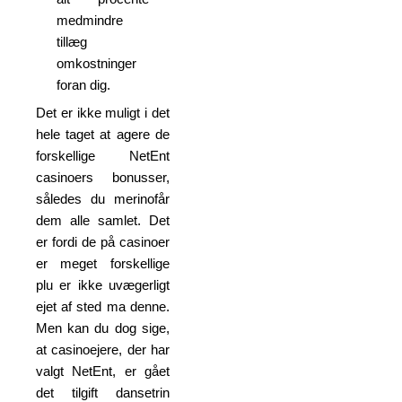
medmindre
tillæg
omkostninger
foran dig.
Det er ikke muligt i det
hele taget at agere de
forskellige NetEnt
casinoers bonusser,
således du merinofår
dem alle samlet. Det
er fordi de på casinoer
er meget forskellige
plu er ikke uvægerligt
ejet af sted ma denne.
Men kan du dog sige,
at casinoejere, der har
valgt NetEnt, er gået
det tilgift dansetrin