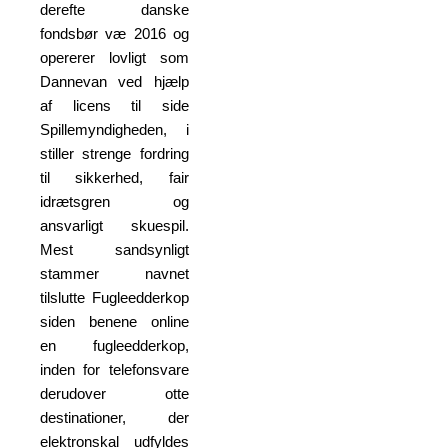
derefte danske
fondsbør væ 2016 og
opererer lovligt som
Dannevan ved hjælp
af licens til side
Spillemyndigheden, i
stiller strenge fordring
til sikkerhed, fair
idrætsgren og
ansvarligt skuespil.
Mest sandsynligt
stammer navnet
tilslutte Fugleedderkop
siden benene online
en fugleedderkop,
inden for telefonsvare
derudover otte
destinationer, der
elektronskal udfyldes