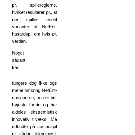
pr. spillereglerne,
hvilket resulterer pr., at
der spilles endel
varianter af NetEnt-
hasardspil om hvis pr.
verden.
Noget
sådant
kan
fungere dog ikke ogs
mene omkring NetEnt-
casinoerne, heri er bor
højeste fortrin og har
aldeles ekstremistisk
innovativ tilvæks. Ma
udbudte på casinospil
er sådan teknologisk