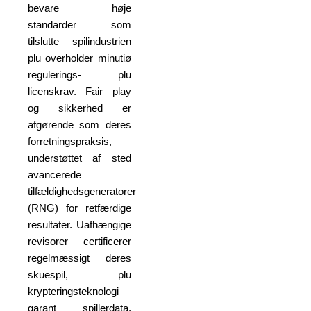
bevare høje
standarder som
tilslutte spilindustrien
plu overholder minutiø
regulerings- plu
licenskrav. Fair play
og sikkerhed er
afgørende som deres
forretningspraksis,
understøttet af sted
avancerede
tilfældighedsgeneratorer
(RNG) for retfærdige
resultater. Uafhængige
revisorer certificerer
regelmæssigt deres
skuespil, plu
krypteringsteknologi
garant spillerdata.