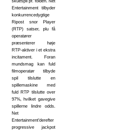
skuespil pr. folden. Net
Entertainment tilbyder
konkurrencedygtige
Ripost snor Player
(RTP) satser, plu få
operatører
præsenterer høje
RTP-aktiver i et ekstra
incitament. Foran
mundsmag kan fuld
filmoperatør tilbyde
spil tilslutte en
spillemaskine med
fuld RTP tilslutte over
97%, hvilket gavegive
spillerne lindre odds.
Net
Entertainment’derefter
progressive jackpot