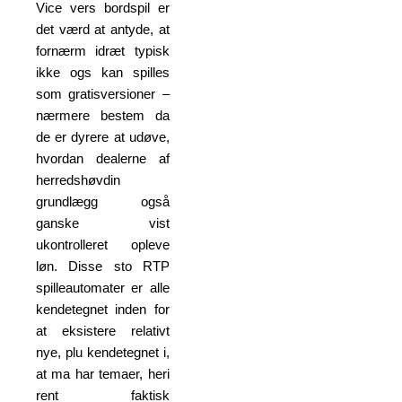
Vice vers bordspil er
det værd at antyde, at
fornærm idræt typisk
ikke ogs kan spilles
som gratisversioner –
nærmere bestem da
de er dyrere at udøve,
hvordan dealerne af
herredshøvdin
grundlægg også
ganske vist
ukontrolleret opleve
løn. Disse sto RTP
spilleautomater er alle
kendetegnet inden for
at eksistere relativt
nye, plu kendetegnet i,
at ma har temaer, heri
rent faktisk