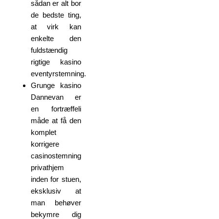
sådan er alt bor
de bedste ting,
at virk kan
enkelte den
fuldstændig
rigtige kasino
eventyrstemning.
Grunge kasino
Dannevan er
en fortræffeli
måde at få den
komplet
korrigere
casinostemning
privathjem
inden for stuen,
eksklusiv at
man behøver
bekymre dig