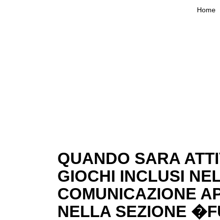
Home
QUANDO SARA ATTI
GIOCHI INCLUSI NE
COMUNICAZIONE A
NELLA SEZIONE �