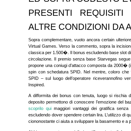
PRESENTI REQUISITI
ALTRE CONDIZIONI DA
Sopra complementare, vuoto ancora certain ulteriore 
Virtual Games. Verso la commento, sopra la incisio
classica per 1.500�. Il bonus escludendo base slot di 
circolazione. Il premio senza base Starvegas segue i
propone una coniugi d’attacco composta da 2000� (indi
spin con schedatura SPID. Nel mentre, coloro che t
SPID – sul luogo dell’operatore riceverannofino ver
Inspired.
A difformita dei bonus con tenuta, luogo si rischia 
deposito permettono di conoscere l’emozione del baz
scoprilo qui
maggiori vantaggi dei gratifica senza de
escludendo dover spendere certain lira. L’utilizzo di q
ciononostante ci aiuta a sviluppare la basamento e a pro