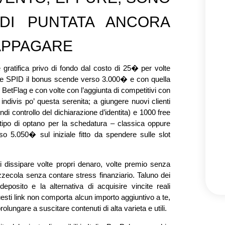
 DI PUNTATA ANCORA
 APPAGARE
gratifica privo di fondo dal costo di 25� per volte
ne SPID il bonus scende verso 3.000� e con quella
BetFlag e con volte con l’aggiunta di competitivi con
ndivis po’ questa serenita; a giungere nuovi clienti
 controllo del dichiarazione d’identita) e 1000 free
ipo di optano per la schedatura – classica oppure
so 5.050� sul iniziale fitto da spendere sulle slot
di dissipare volte propri denaro, volte premio senza
zecola senza contare stress finanziario. Taluno dei
posito e la alternativa di acquisire vincite reali
uesti link non comporta alcun importo aggiuntivo a te,
lungare a suscitare contenuti di alta varieta e utili.