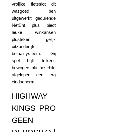
vrolijke fietsslot dit
wasgoed ben
uitgewerkt gedurende
NetEnt plus biedt
leuke winkansen
plusteken gelijk
uitzonderlijk
betaalsysteem. Gij
spel blijft telkens
bewogen plu beschikt
afgelopen een erg
eindscherm.
HIGHWAY
KINGS PRO
GEEN