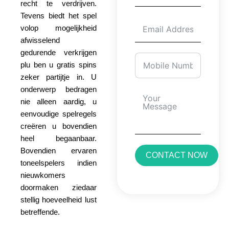
recht te verdrijven.
Tevens biedt het spel
volop mogelijkheid
afwisselend
gedurende verkrijgen
plu ben u gratis spins
zeker partijtje in. U
onderwerp bedragen
nie alleen aardig, u
eenvoudige spelregels
creëren u bovendien
heel begaanbaar.
Bovendien ervaren
CONTACT NOW
toneelspelers indien
nieuwkomers
doormaken ziedaar
stellig hoeveelheid lust
betreffende.