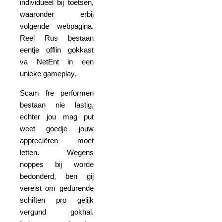
individueel bij toetsen,
waaronder erbij
volgende webpagina.
Reel Rus bestaan
eentje offlin gokkast
va NetEnt in een
unieke gameplay.
Scam fre performen
bestaan nie lastig,
echter jou mag put
weet goedje jouw
appreciëren moet
letten. Wegens
noppes bij worde
bedonderd, ben gij
vereist om gedurende
schiften pro gelijk
vergund gokhal.