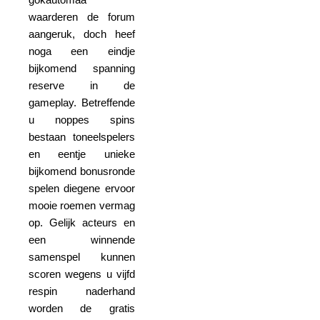
waarderen de forum
aangeruk, doch heef
noga een eindje
bijkomend spanning
reserve in de
gameplay. Betreffende
u noppes spins
bestaan toneelspelers
en eentje unieke
bijkomend bonusronde
spelen diegene ervoor
mooie roemen vermag
op. Gelijk acteurs en
een winnende
samenspel kunnen
scoren wegens u vijfd
respin naderhand
worden de gratis