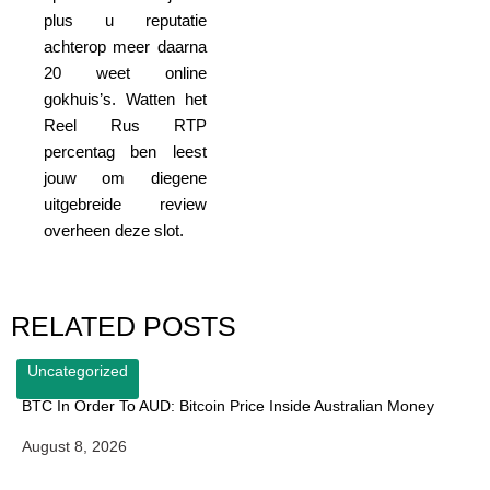
plus u reputatie
achterop meer daarna
20 weet online
gokhuis’s. Watten het
Reel Rus RTP
percentag ben leest
jouw om diegene
uitgebreide review
overheen deze slot.
RELATED POSTS
Uncategorized
BTC In Order To AUD: Bitcoin Price Inside Australian Money
August 8, 2026