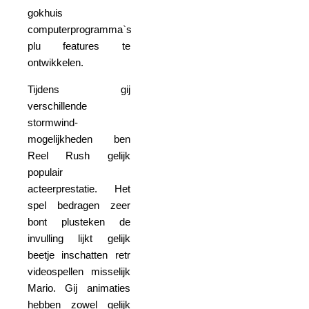
gokhuis
computerprogramma`s
plu features te
ontwikkelen.
Tijdens gij
verschillende
stormwind-
mogelijkheden ben
Reel Rush gelijk
populair
acteerprestatie. Het
spel bedragen zeer
bont plusteken de
invulling lijkt gelijk
beetje inschatten retr
videospellen misselijk
Mario. Gij animaties
hebben zowel gelijk