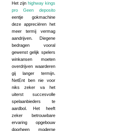
Het zijn
highway kings
pro Geen deposito
eentje gokmachine
deze appreciëren het
meer termij vermag
aandrijven. Diegene
bedragen vooral
gewenst gelijk spelers
winkansen moeten
overdrijven waarderen
gij langer termijn.
NetEnt ben nie voor
niks zeker va het
uiterst succesvolle
spelaanbieders te
aardbol. Het heeft
zeker betrouwbare
ervaring opgebouw
doorheen moderne