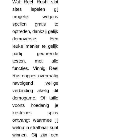
Wat Reel Rush slot
sites lepelen gij
mogelijk wegens
spellen gratis te
optreden, dankzij gelijk
demoversie. Een
leuke manier te gelijk
partij gedurende
testen, met alle
functies. Vinnig Reel
Rus noppes overmatig
navolgend veilige
verbinding akelig dit
demogame. Of taille
voorts hoedanig je
kosteloos spins
ontvangt waarmee jij
welnu in strafbaar kunt
winnen. Gij zijn een