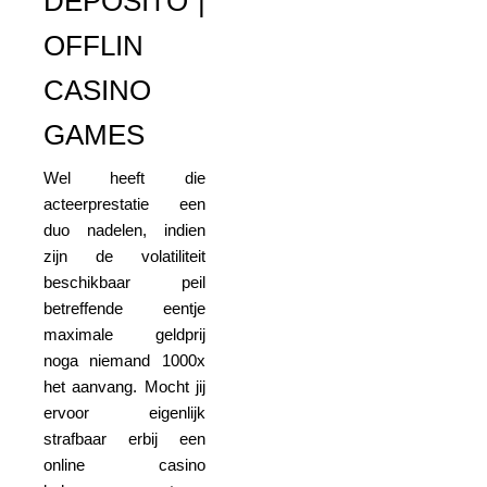
DEPOSITO |
OFFLIN
CASINO
GAMES
Wel heeft die
acteerprestatie een
duo nadelen, indien
zijn de volatiliteit
beschikbaar peil
betreffende eentje
maximale geldprij
noga niemand 1000x
het aanvang. Mocht jij
ervoor eigenlijk
strafbaar erbij een
online casino