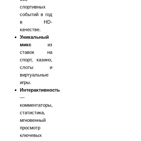
спортивных
событий в год
в HD-
качестве.
Уникальный
микс
из
ставок на
спорт, казино,
слоты и
виртуальные
игры.
Интерактивность
—
комментаторы,
статистика,
мгновенный
просмотр
ключевых