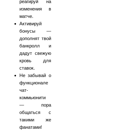
реагируй на
изменения в
матче.
Активируй
бонусы —
дополнят твой
банкролл и
дадут свежую
кровь для
ставок.
Не забывай о
функционале
чат-
коммьюнити
— пора
общаться с
такими же
фанатами!