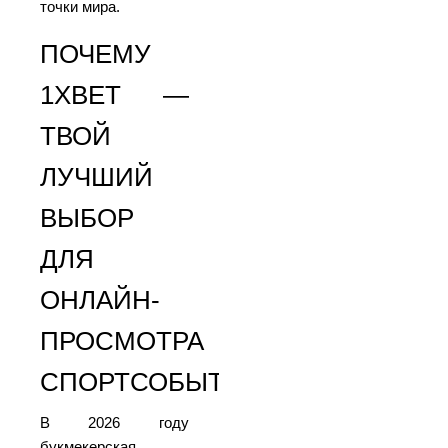
точки мира.
ПОЧЕМУ
1XBET —
ТВОЙ
ЛУЧШИЙ
ВЫБОР
ДЛЯ
ОНЛАЙН-
ПРОСМОТРА
СПОРТСОБЫТИЙ?
В 2026 году
букмекерская