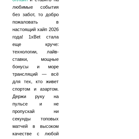
любимые события
без забот, то добро
пожаловать в
настоящий хайп 2026
года! 1xBet стала
еще круче:
технологии, лайв-
ставки, мощные
бонусы и море
трансляций — всё
для тех, кто живет
спортом и азартом.
Держи руку на
пульсе и не
пропускай ни
секунды топовых
матчей в высоком
качестве с любой