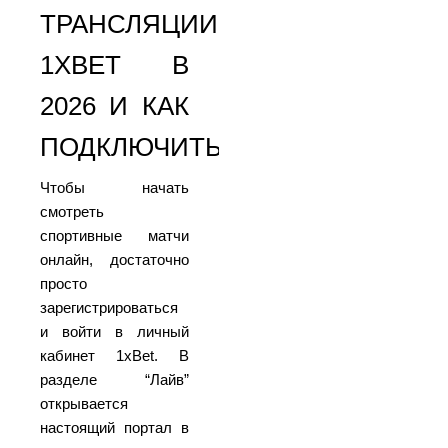
ТРАНСЛЯЦИИ
1XBET В
2026 И КАК
ПОДКЛЮЧИТЬСЯ?
Чтобы начать
смотреть
спортивные матчи
онлайн, достаточно
просто
зарегистрироваться
и войти в личный
кабинет 1xBet. В
разделе “Лайв”
открывается
настоящий портал в