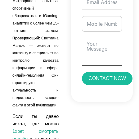
Митрофанов — опытный
спортивный
обозреватель и iGaming-
аналитик с более чем 15-
летним стажем.
Проверяющий:
Светлана
Манько — эксперт по
контенту и специалист по
контролю качества
информации в сфере
онлайн-гемблинга. Они
CONTACT NOW
гарантируют
актуальность и
надежность каждого
факта в этой публикации.
Если ты давно
искал, где можно
1xbet смотреть
онлайн
и ставить на