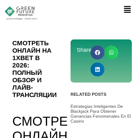
СМОТРЕТЬ
ОНЛАЙН НА
Share:
1XBET В
2026:
ПОЛНЫЙ
ОБЗОР И
ЛАЙВ-
ТРАНСЛЯЦИИ
RELATED POSTS
Estrategias Inteligentes De
Blackjack Para Obtener
Ganancias Fenomenales En El
СМОТРЕТЬ
Casino
ОНЛАЙН