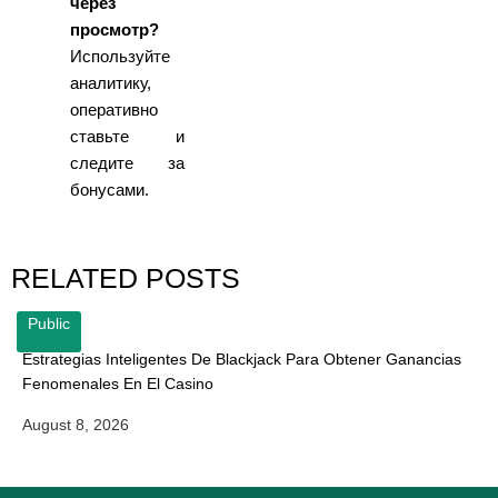
через
просмотр?
Используйте
аналитику,
оперативно
ставьте и
следите за
бонусами.
RELATED POSTS
Public
Estrategias Inteligentes De Blackjack Para Obtener Ganancias
Fenomenales En El Casino
August 8, 2026