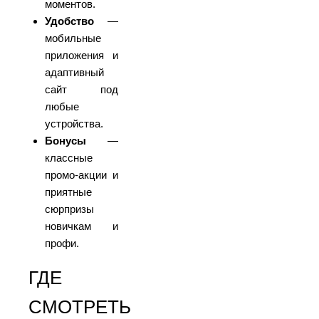
моментов.
Удобство
—
мобильные
приложения и
адаптивный
сайт под
любые
устройства.
Бонусы
—
классные
промо-акции и
приятные
сюрпризы
новичкам и
профи.
ГДЕ
СМОТРЕТЬ