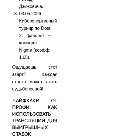
Джоковича.
03.05.2026 —
Киберспортивный
турнир по Dota
2: фаворит –
команда
Nigma (коэфф.
1.65).
Ощущаешь этот
азарт? Каждая
ставка может стать
судьбоносной!
ЛАЙФХАКИ ОТ
ПРОФИ: КАК
ИСПОЛЬЗОВАТЬ
ТРАНСЛЯЦИИ ДЛЯ
ВЫИГРЫШНЫХ
СТАВОК