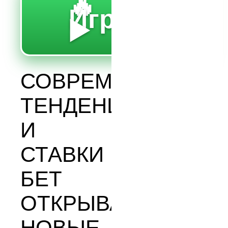
🔥
Играть
▶️
СОВРЕМЕННЫЕ
ТЕНДЕНЦИИ
И
СТАВКИ
БЕТ
ОТКРЫВАЮТ
НОВЫЕ