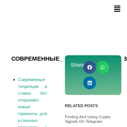
СОВРЕМЕННЫЕ_ТЕНДЕНЦИИ_И_СТАВК
Share:
Современные
тенденции и
ставки бет
открывают
RELATED POSTS
новые
горизонты для
Finding And Using Crypto
успешных
Signals On Telegram