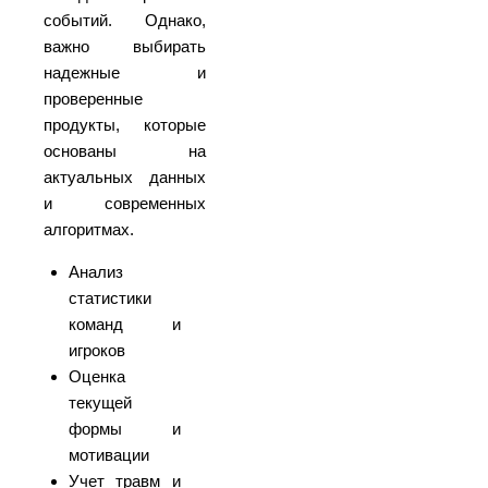
событий. Однако,
важно выбирать
надежные и
проверенные
продукты, которые
основаны на
актуальных данных
и современных
алгоритмах.
Анализ
статистики
команд и
игроков
Оценка
текущей
формы и
мотивации
Учет травм и