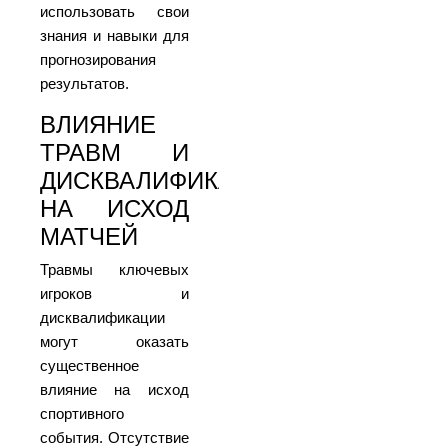
использовать свои
знания и навыки для
прогнозирования
результатов.
ВЛИЯНИЕ
ТРАВМ И
ДИСКВАЛИФИКАЦИЙ
НА ИСХОД
МАТЧЕЙ
Травмы ключевых
игроков и
дисквалификации
могут оказать
существенное
влияние на исход
спортивного
события. Отсутствие