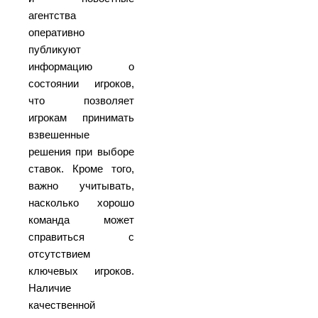
агентства
оперативно
публикуют
информацию о
состоянии игроков,
что позволяет
игрокам принимать
взвешенные
решения при выборе
ставок. Кроме того,
важно учитывать,
насколько хорошо
команда может
справиться с
отсутствием
ключевых игроков.
Наличие
качественной