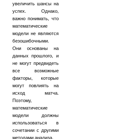
увеличить шансы на
успех. Однако,
важно понимать, что
математические
модели не являются
безошибочными.
Они основаны на
данных прошлого, и
не могут предвидеть
все возможные
факторы, которые
могут повлиять на
исход матча.
Поэтому,
математические
модели должны
использоваться в
сочетании с другими
методами анализа.