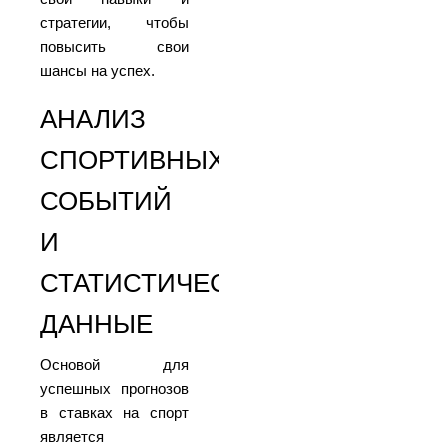
стратегии, чтобы
повысить свои
шансы на успех.
АНАЛИЗ
СПОРТИВНЫХ
СОБЫТИЙ
И
СТАТИСТИЧЕСКИЕ
ДАННЫЕ
Основой для
успешных прогнозов
в ставках на спорт
является