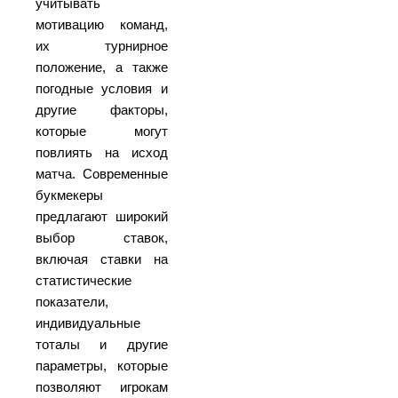
учитывать
мотивацию команд,
их турнирное
положение, а также
погодные условия и
другие факторы,
которые могут
повлиять на исход
матча. Современные
букмекеры
предлагают широкий
выбор ставок,
включая ставки на
статистические
показатели,
индивидуальные
тоталы и другие
параметры, которые
позволяют игрокам