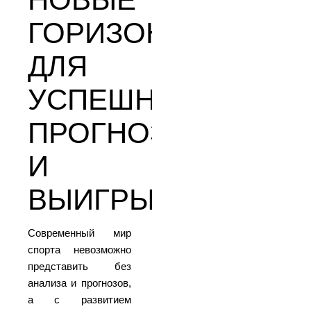
ГОРИЗОНТЫ
ДЛЯ
УСПЕШНЫХ
ПРОГНОЗОВ
И
ВЫИГРЫШЕЙ
Современный мир
спорта невозможно
представить без
анализа и прогнозов,
а с развитием