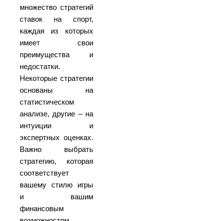
множество стратегий
ставок на спорт,
каждая из которых
имеет свои
преимущества и
недостатки.
Некоторые стратегии
основаны на
статистическом
анализе, другие – на
интуиции и
экспертных оценках.
Важно выбрать
стратегию, которая
соответствует
вашему стилю игры
и вашим
финансовым
возможностям.