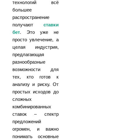
технологий всё
большее
распространение
получают
ставки
бет
. Это уже не
просто увлечение, а
целая индустрия,
предлагающая
разнообразные
возможности для
тех, кто готов к
анализу и риску. От
простых исходов до
сложных
комбинированных
ставок – спектр
предложений
огромен, и важно
понимать основные