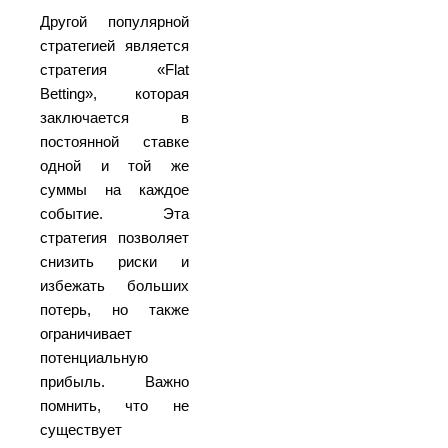
Другой популярной
стратегией является
стратегия «Flat
Betting», которая
заключается в
постоянной ставке
одной и той же
суммы на каждое
событие. Эта
стратегия позволяет
снизить риски и
избежать больших
потерь, но также
ограничивает
потенциальную
прибыль. Важно
помнить, что не
существует