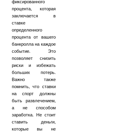
фиксированного
процента, которая
заключается в
ставке
определенного
процента от вашего
банкролла на каждое
событие. Это
позволяет снизить
риски и избежать
больших потерь.
Важно также
помнить, что ставки
на спорт должны
быть развлечением,
а не способом
заработка. Не стоит
ставить деньги,
которые вы не