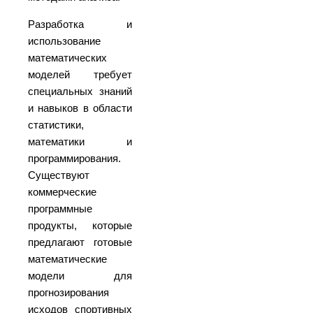
Разработка и
использование
математических
моделей требует
специальных знаний
и навыков в области
статистики,
математики и
программирования.
Существуют
коммерческие
программные
продукты, которые
предлагают готовые
математические
модели для
прогнозирования
исходов спортивных