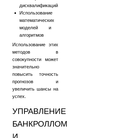
дисквалификаций
Использование
математических
моделей и
алгоритмов
Использование этих
методов в
совокупности может
значительно
повысить точность
прогнозов и
увеличить шансы на
успех.
УПРАВЛЕНИЕ
БАНКРОЛЛОМ
И