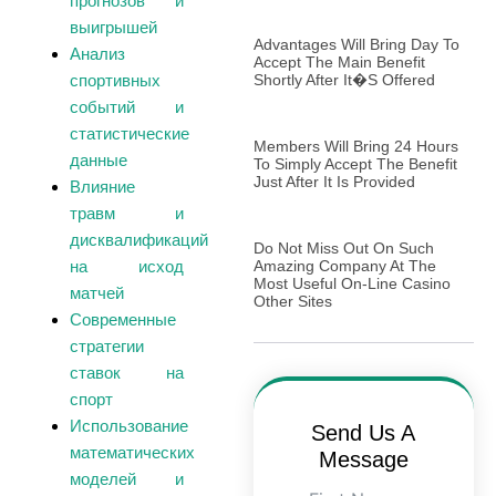
прогнозов и
выигрышей
Advantages Will Bring Day To
Анализ
Accept The Main Benefit
спортивных
Shortly After It�s Offered
событий и
статистические
Members Will Bring 24 Hours
данные
To Simply Accept The Benefit
Just After It Is Provided
Влияние
травм и
дисквалификаций
Do Not Miss Out On Such
на исход
Amazing Company At The
Most Useful On-Line Casino
матчей
Other Sites
Современные
стратегии
ставок на
спорт
Использование
Send Us A
математических
Message
моделей и