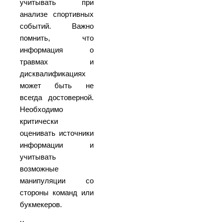
учитывать при
анализе спортивных
событий. Важно
помнить, что
информация о
травмах и
дисквалификациях
может быть не
всегда достоверной.
Необходимо
критически
оценивать источники
информации и
учитывать
возможные
манипуляции со
стороны команд или
букмекеров.