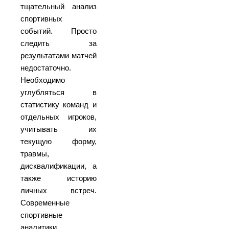
тщательный анализ
спортивных
событий. Просто
следить за
результатами матчей
недостаточно.
Необходимо
углубляться в
статистику команд и
отдельных игроков,
учитывать их
текущую форму,
травмы,
дисквалификации, а
также историю
личных встреч.
Современные
спортивные
аналитики