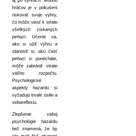
aj pri výhrach. Mnoho
hráčov je v pokušení
riskovať svoje výhry,
čo môže viesť k strate
všetkých získaných
peňazí. Učenie sa,
ako si užiť výhru a
stanoviť si, akú časť
peňazí si ponecháte,
môže zabrániť strate
vášho rozpočtu.
Psychologické
aspekty hazardu si
vyžadujú trvalé úsilie a
sebareflexiu.
Zlepšenie vašej
psychológie hazardu
tiež znamená, že by
ste mali byť otvorení