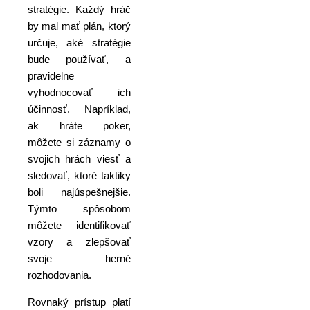
stratégie. Každý hráč
by mal mať plán, ktorý
určuje, aké stratégie
bude používať, a
pravidelne
vyhodnocovať ich
účinnosť. Napríklad,
ak hráte poker,
môžete si záznamy o
svojich hrách viesť a
sledovať, ktoré taktiky
boli najúspešnejšie.
Týmto spôsobom
môžete identifikovať
vzory a zlepšovať
svoje herné
rozhodovania.
Rovnaký prístup platí