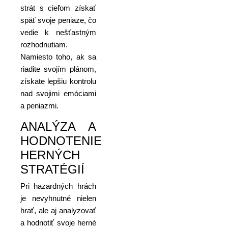
strát s cieľom získať
späť svoje peniaze, čo
vedie k nešťastným
rozhodnutiam.
Namiesto toho, ak sa
riadite svojím plánom,
získate lepšiu kontrolu
nad svojimi emóciami
a peniazmi.
ANALÝZA A
HODNOTENIE
HERNÝCH
STRATÉGIÍ
Pri hazardných hrách
je nevyhnutné nielen
hrať, ale aj analyzovať
a hodnotiť svoje herné