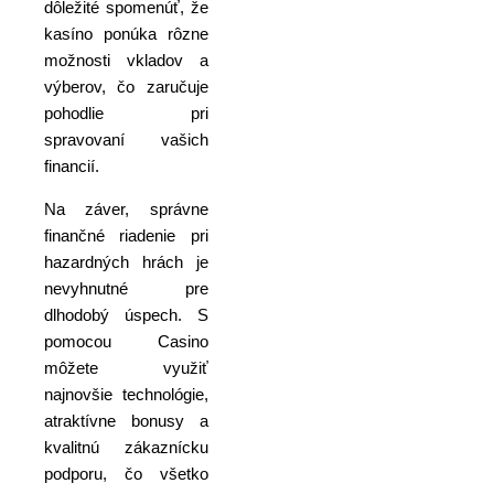
dôležité spomenúť, že
kasíno ponúka rôzne
možnosti vkladov a
výberov, čo zaručuje
pohodlie pri
spravovaní vašich
financií.
Na záver, správne
finančné riadenie pri
hazardných hrách je
nevyhnutné pre
dlhodobý úspech. S
pomocou Casino
môžete využiť
najnovšie technológie,
atraktívne bonusy a
kvalitnú zákaznícku
podporu, čo všetko