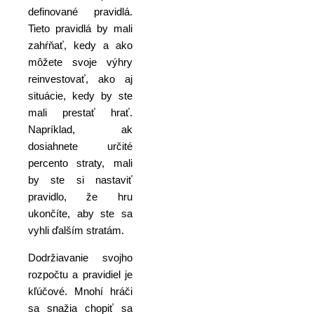
definované pravidlá.
Tieto pravidlá by mali
zahŕňať, kedy a ako
môžete svoje výhry
reinvestovať, ako aj
situácie, kedy by ste
mali prestať hrať.
Napríklad, ak
dosiahnete určité
percento straty, mali
by ste si nastaviť
pravidlo, že hru
ukončíte, aby ste sa
vyhli ďalším stratám.
Dodržiavanie svojho
rozpočtu a pravidiel je
kľúčové. Mnohí hráči
sa snažia chopiť sa