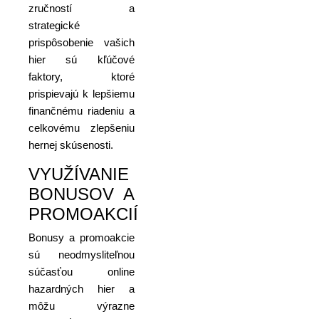
zručností a
strategické
prispôsobenie vašich
hier sú kľúčové
faktory, ktoré
prispievajú k lepšiemu
finančnému riadeniu a
celkovému zlepšeniu
hernej skúsenosti.
VYUŽÍVANIE
BONUSOV A
PROMOAKCIÍ
Bonusy a promoakcie
sú neodmysliteľnou
súčasťou online
hazardných hier a
môžu výrazne