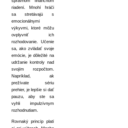
správnom finančnom
riadení. Mnohí hráči
sa stretávajú s
emocionálnymi
výkyvmi, ktoré môžu
ovplyvniť ich
rozhodovanie. Učenie
sa, ako zvládať svoje
emócie, je dôležité na
udržanie kontroly nad
svojím rozpočtom.
Napríklad, ak
prežívate sériu
prehier, je lepšie si dať
pauzu, aby ste sa
vyhli impulzívnym
rozhodnutiam.
Rovnaký princíp platí