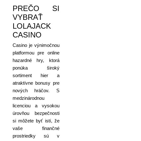
PREČO SI
VYBRAŤ
LOLAJACK
CASINO
Casino je výnimočnou
platformou pre online
hazardné hry, ktorá
ponúka široký
sortiment hier a
atraktívne bonusy pre
nových hráčov. S
medzinárodnou
licenciou a vysokou
úrovňou bezpečnosti
si môžete byť istí, že
vaše finančné
prostriedky sú v