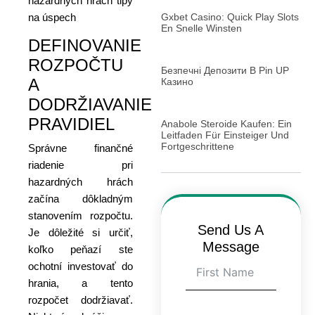
hazardných hrách tipy
na úspech
Gxbet Casino: Quick Play Slots
En Snelle Winsten
DEFINOVANIE
ROZPOČTU
Безпечні Депозити В Pin UP
A
Казино
DODRŽIAVANIE
PRAVIDIEL
Anabole Steroide Kaufen: Ein
Leitfaden Für Einsteiger Und
Fortgeschrittene
Správne finančné
riadenie pri
hazardných hrách
začína dôkladným
stanovením rozpočtu.
Send Us A
Je dôležité si určiť,
Message
koľko peňazí ste
ochotní investovať do
hrania, a tento
rozpočet dodržiavať.