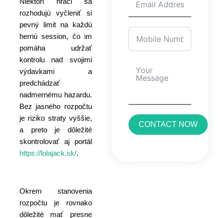
Niektorí hráči sa
rozhodujú vyčleniť si
pevný limit na každú
hernú session, čo im
pomáha udržať
kontrolu nad svojimi
výdavkami a
predchádzať
nadmernému hazardu.
Bez jasného rozpočtu
je riziko straty vyššie,
CONTACT NOW
a preto je dôležité
skontrolovať aj portál
https://lolajack.sk/
.
Okrem stanovenia
rozpočtu je rovnako
dôležité mať presne