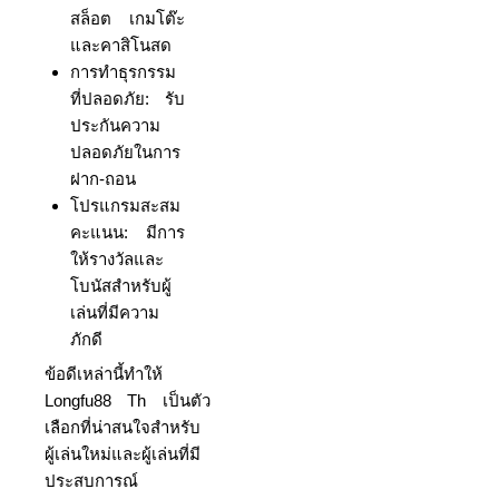
สล็อต เกมโต๊ะ
และคาสิโนสด
การทำธุรกรรม
ที่ปลอดภัย: รับ
ประกันความ
ปลอดภัยในการ
ฝาก-ถอน
โปรแกรมสะสม
คะแนน: มีการ
ให้รางวัลและ
โบนัสสำหรับผู้
เล่นที่มีความ
ภักดี
ข้อดีเหล่านี้ทำให้
Longfu88 Th เป็นตัว
เลือกที่น่าสนใจสำหรับ
ผู้เล่นใหม่และผู้เล่นที่มี
ประสบการณ์