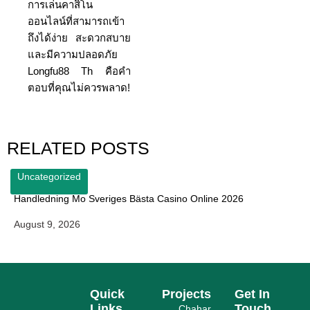
การเล่นคาสิโน
ออนไลน์ที่สามารถเข้า
ถึงได้ง่าย สะดวกสบาย
และมีความปลอดภัย
Longfu88 Th คือคำ
ตอบที่คุณไม่ควรพลาด!
RELATED POSTS
Uncategorized
Handledning Mo Sveriges Bästa Casino Online 2026
August 9, 2026
Quick
Projects
Get In
Links
Touch
Chahar