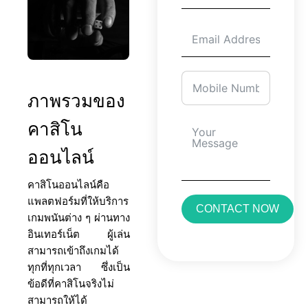
ภาพรวมของ
คาสิโน
ออนไลน์
คาสิโนออนไลน์คือ
แพลตฟอร์มที่ให้บริการ
CONTACT NOW
เกมพนันต่าง ๆ ผ่านทาง
อินเทอร์เน็ต ผู้เล่น
สามารถเข้าถึงเกมได้
ทุกที่ทุกเวลา ซึ่งเป็น
ข้อดีที่คาสิโนจริงไม่
สามารถให้ได้