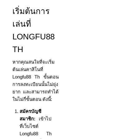
เริ่มต้นการ
เล่นที่
LONGFU88
TH
หากคุณสนใจที่จะเริ่ม
ต้นเล่นคาสิโนที่
Longfu88 Th ขั้นตอน
การลงทะเบียนนั้นไม่ยุ่ง
ยาก และสามารถทำได้
ในไม่กี่ขั้นตอน ดังนี้:
สมัครบัญชี
สมาชิก:
เข้าไป
ที่เว็บไซต์
Longfu88 Th