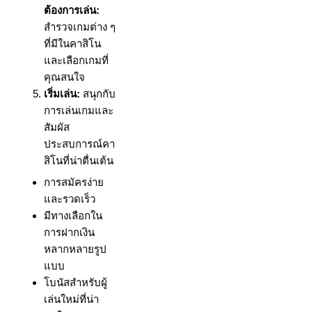
ต้องการเล่น:
สำรวจเกมต่าง ๆ
ที่มีในคาสิโน
และเลือกเกมที่
คุณสนใจ
เริ่มเล่น:
สนุกกับ
การเล่นเกมและ
สัมผัส
ประสบการณ์คา
สิโนที่น่าตื่นเต้น
การสมัครง่าย
และรวดเร็ว
มีทางเลือกใน
การฝากเงิน
หลากหลายรูป
แบบ
โบนัสสำหรับผู้
เล่นใหม่ที่น่า