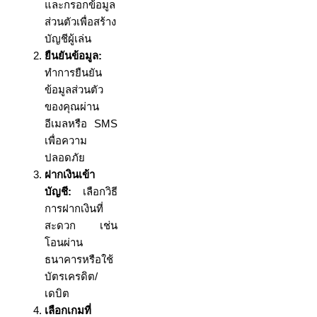
และกรอกข้อมูล
ส่วนตัวเพื่อสร้าง
บัญชีผู้เล่น
ยืนยันข้อมูล:
ทำการยืนยัน
ข้อมูลส่วนตัว
ของคุณผ่าน
อีเมลหรือ SMS
เพื่อความ
ปลอดภัย
ฝากเงินเข้า
บัญชี:
เลือกวิธี
การฝากเงินที่
สะดวก เช่น
โอนผ่าน
ธนาคารหรือใช้
บัตรเครดิต/
เดบิต
เลือกเกมที่